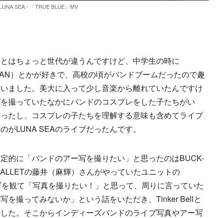
LUNA SEA - 「TRUE BLUE」MV
んとはちょっと世代が違うんですけど、中学生の時に
X JAPAN）とかが好きで、高校の頃がバンドブームだったので趣
ていました。美大に入って少し音楽から離れていたんですけ
プを撮っていたなかにバンドのコスプレをした子たちがい
だったし、コスプレの子たちを理解する意味も含めてライブ
がLUNA SEAのライブだったんです。
決定的に「バンドのアー写を撮りたい」と思ったのはBUCK-
 BALLETの藤井（麻輝）さんがやっていたユニットの
イブを観て「写真を撮りたい！」と思って、周りに言っていた
撮ってみないか」という話をいただき、Tinker Bellと
でした。そこからインディーズバンドのライブ写真やアー写