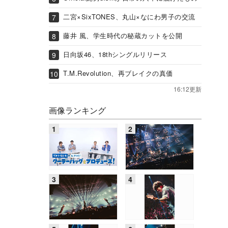
二宮×SixTONES、丸山×なにわ男子の交流
藤井 風、学生時代の秘蔵カットを公開
日向坂46、18thシングルリリース
T.M.Revolution、再ブレイクの真価
16:12更新
画像ランキング