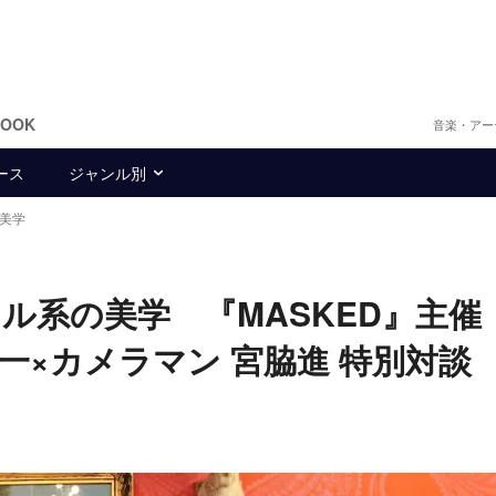
BOOK
音楽・アー
ース
ジャンル別
の美学
ル系の美学 『MASKED』主催
川雄一×カメラマン 宮脇進 特別対談