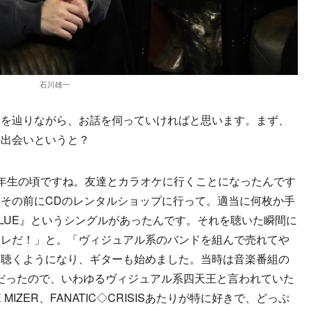
石川雄一
史を辿りながら、お話を伺っていければと思います。まず、
の出会いというと？
年生の頃ですね。友達とカラオケに行くことになったんです
その前にCDのレンタルショップに行って。適当に何枚か手
E BLUE』というシングルがあったんです。それを聴いた瞬間に
コレだ！」と。「ヴィジュアル系のバンドを組んで売れてや
を聴くようになり、ギターも始めました。当時は音楽番組の
が人気だったので、いわゆるヴィジュアル系四天王と言われていた
ALICE MIZER、FANATIC◇CRISISあたりが特に好きで、どっぷ