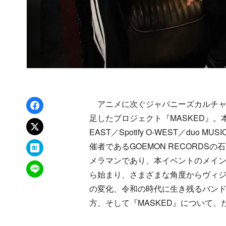
Facebookでシェア
アニメに次ぐジャパニーズカルチャ
足したプロジェクト『MASKED』。本プ
xでポスト
EAST／Spotify O-WEST／du
はてなブックマーク
催者であるGOEMON RECORD
メラマンであり、本イベントのメイ
LINEで送る
ら始まり、さまざまな角度からヴィ
の変化、令和の時代に生き残るバン
方、そして『MASKED』について