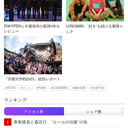
ENHYPENら今週発売の新譜4作を
LONGMAN、“好き”を続ける素晴ら
レビュー
しさ
『京都大作戦2023』総括レポート
ROCK
バンド
PUNK
LONGMAN
堀内彩香
小林千絵
ランキング
アクセス数
シェア数
香取慎吾と森且行、“エールの往復”の先