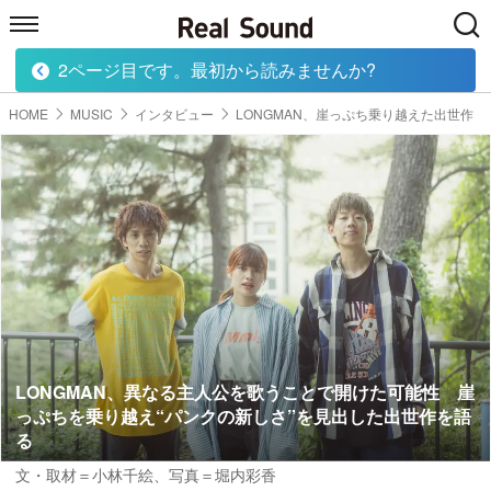
2ページ目です。最初から読みませんか?
HOME
MUSIC
MOVIE
TECH
BOOK
HOME
MUSIC
インタビュー
LONGMAN、崖っぷち乗り越えた出世作
LONGMAN、異なる主人公を歌うことで開けた可能性 崖
っぷちを乗り越え“パンクの新しさ”を見出した出世作を語
る
文・取材＝小林千絵
、
写真＝堀内彩香