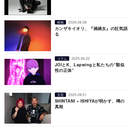
2026.08.08
映画
カンザキイオリ、『禍禍女』の狂気語
る
2025.06.22
コラム
JOIとK、Lapwingと私たちの“類似
性の正体”
2025.08.01
文芸
SHINTANI × ISHIYAが明かす、噂の
真相