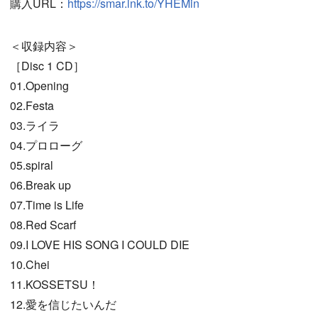
購入URL：
https://smar.lnk.to/YHEMin
＜収録内容＞
［Disc 1 CD］
01.Opening
02.Festa
03.ライラ
04.プロローグ
05.spiral
06.Break up
07.Time is Life
08.Red Scarf
09.I LOVE HIS SONG I COULD DIE
10.Chei
11.KOSSETSU！
12.愛を信じたいんだ