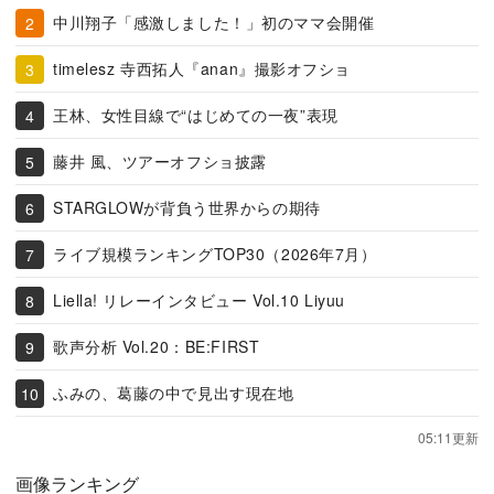
中川翔子「感激しました！」初のママ会開催
timelesz 寺西拓人『anan』撮影オフショ
王林、女性目線で“はじめての一夜”表現
藤井 風、ツアーオフショ披露
STARGLOWが背負う世界からの期待
ライブ規模ランキングTOP30（2026年7月）
Liella! リレーインタビュー Vol.10 Liyuu
歌声分析 Vol.20：BE:FIRST
ふみの、葛藤の中で見出す現在地
05:11更新
画像ランキング