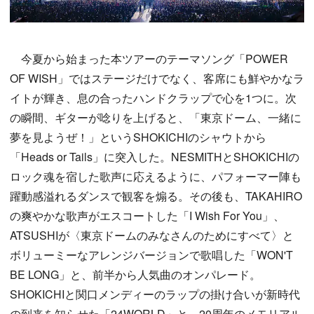
今夏から始まった本ツアーのテーマソング「POWER
OF WISH」ではステージだけでなく、客席にも鮮やかなラ
イトが輝き、息の合ったハンドクラップで心を1つに。次
の瞬間、ギターが唸りを上げると、「東京ドーム、一緒に
夢を見ようぜ！」というSHOKICHIのシャウトから
「Heads or Tails」に突入した。NESMITHとSHOKICHIの
ロック魂を宿した歌声に応えるように、パフォーマー陣も
躍動感溢れるダンスで観客を煽る。その後も、TAKAHIRO
の爽やかな歌声がエスコートした「I Wish For You」、
ATSUSHIが〈東京ドームのみなさんのためにすべて〉と
ボリューミーなアレンジバージョンで歌唱した「WON'T
BE LONG」と、前半から人気曲のオンパレード。
SHOKICHIと関口メンディーのラップの掛け合いが新時代
の到来を知らせた「24WORLD」と、20周年のメモリアル