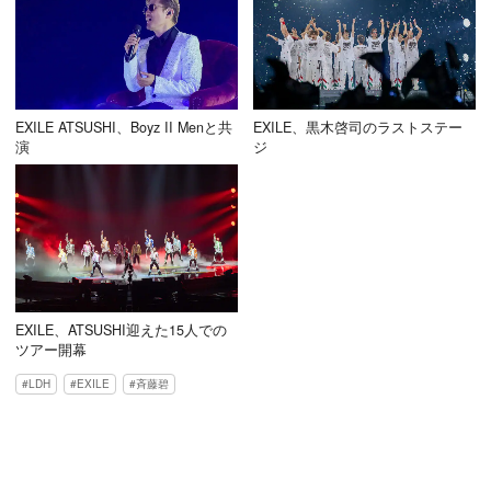
EXILE ATSUSHI、Boyz II Menと共
EXILE、黒木啓司のラストステー
演
ジ
EXILE、ATSUSHI迎えた15人での
ツアー開幕
LDH
EXILE
斉藤碧