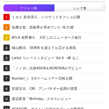
アクセス数
シェア数
ミセス 若井滉斗、ハリウッドオフショ公開
塩﨑太智、芸能界が求めていた“全力感”
M!LK 佐野勇斗、大忙しのニューヨーク旅行
福山雅治、35周年を超えても広がる表現
Liella! リレーインタビュー Vol.9：岬 なこ
『ノノガ』出身ASHA＆KOKONAがデビュー
Number_i、5大ドームツアー日程公開
宮舘涼太、CM、アンバサダー起用の背景
渡辺美里『Birthday』クロスレビュー
YOASOBI、ボストン公演のオフショ大量投稿