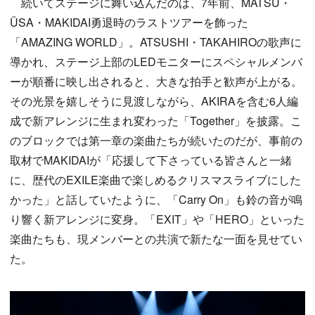
続いてステージに舞い込んだのは、7年前、MATSU・
ÜSA・MAKIDAI勇退時のラストツアーを飾った
「AMAZING WORLD」。ATSUSHI・TAKAHIROの歌声に
導かれ、ステージ上部のLEDモニターにスペシャルメンバ
ーが順番に映し出されると、大きな拍手と歓声が上がる。
その光景を嬉しそうに見渡しながら、AKIRAを含む6人編
成で新アレンジに生まれ変わった「Together」を披露。こ
のブロックでは第一章の楽曲たちが続いたのだが、事前の
取材でMAKIDAIが「応援して下さっている皆さんと一緒
に、歴代のEXILE楽曲で楽しめるクリスマスライブにした
かった」と話していたように、「Carry On」も鈴の音が鳴
り響く新アレンジに変身。「EXIT」や「HERO」といった
楽曲たちも、現メンバーとの共演で新たな一面を見せてい
た。