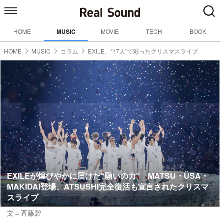
HOME
MUSIC
MOVIE
TECH
BOOK
HOME
MUSIC
コラム
EXILE、“17人”で彩ったクリスマスライブ
EXILEが煌びやかに届けた“願いの力” MATSU・ÜSA・
MAKIDAI登場、ATSUSHI完全復活も宣言されたクリスマ
スライブ
文＝斉藤碧