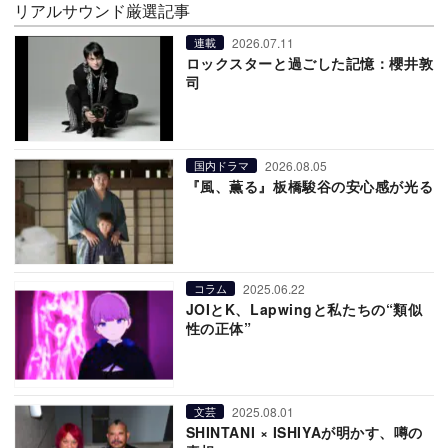
リアルサウンド厳選記事
2026.07.11
連載
ロックスターと過ごした記憶：櫻井敦
司
2026.08.05
国内ドラマ
『風、薫る』板橋駿谷の安心感が光る
2025.06.22
コラム
JOIとK、Lapwingと私たちの“類似
性の正体”
2025.08.01
文芸
SHINTANI × ISHIYAが明かす、噂の