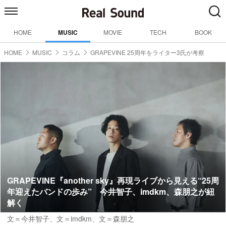
HOME
MUSIC
MOVIE
TECH
BOOK
HOME
MUSIC
コラム
GRAPEVINE 25周年をライター3氏が考察
GRAPEVINE『another sky』再現ライブから見える“25周
年迎えたバンドの歩み” 今井智子、imdkm、森朋之が紐
解く
文＝今井智子
、
文＝imdkm
、
文＝森朋之