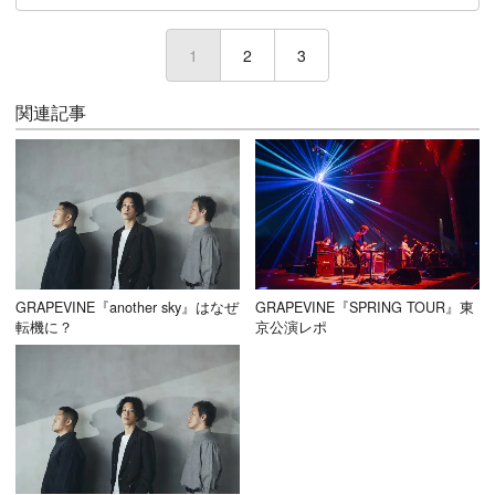
1
(current)
2
3
関連記事
GRAPEVINE『another sky』はなぜ
GRAPEVINE『SPRING TOUR』東
転機に？
京公演レポ