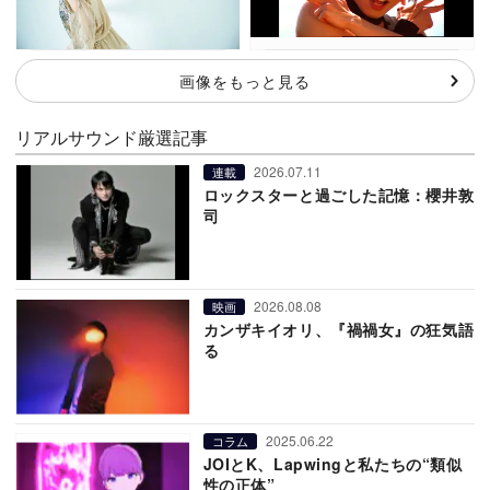
画像をもっと見る
リアルサウンド厳選記事
2026.07.11
連載
ロックスターと過ごした記憶：櫻井敦
司
2026.08.08
映画
カンザキイオリ、『禍禍女』の狂気語
る
2025.06.22
コラム
JOIとK、Lapwingと私たちの“類似
性の正体”