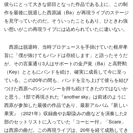
彼らにとって大きな節目となった作品である上に、この制
作を最後に脱退した西原誠（Ba）が再現ライブのステージ
を見守っていたのだ。そういったこともあり、ひときわ強
い想いがこの再現ライブには込められていたに違いない。
西原は脱退時、当時プロデュースを手掛けていた根岸孝
旨に「僕が抜けてもバンドは存続します」と語ったそうだ
が、その言葉通り3人はサポートの金戸覚（Ba）と高野勲
（Key）とともにバンドを続け、確実に成長して今に至っ
ている。この20年の間も、バンドを立ち上げて彼らを結び
つけた西原へのシンパシーを持ち続けてきたのではないか
と思う。1部で再現された『another sky』は前述のように
西原が参加した最後の作品であり、最新アルバム『新しい
果実』（2021年）収録曲やお馴染みの曲などを演奏した2
部のセットリストに入っていた「コーヒー付」「Scare」
は西原の曲だ。この再現ライブは、20年を経て成熟してき