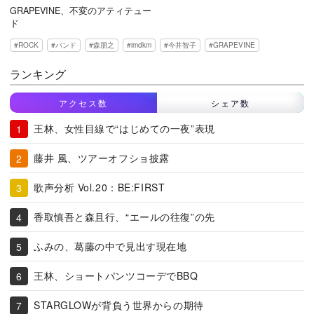
GRAPEVINE、不変のアティテュー
ド
ROCK
バンド
森朋之
imdkm
今井智子
GRAPEVINE
ランキング
アクセス数
シェア数
王林、女性目線で“はじめての一夜”表現
藤井 風、ツアーオフショ披露
歌声分析 Vol.20：BE:FIRST
香取慎吾と森且行、“エールの往復”の先
ふみの、葛藤の中で見出す現在地
王林、ショートパンツコーデでBBQ
STARGLOWが背負う世界からの期待