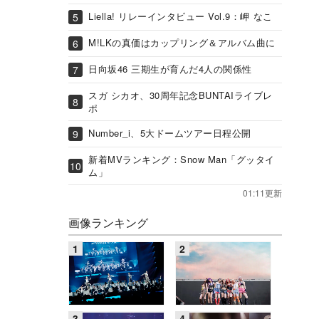
Liella! リレーインタビュー Vol.9：岬 なこ
M!LKの真価はカップリング＆アルバム曲に
日向坂46 三期生が育んだ4人の関係性
スガ シカオ、30周年記念BUNTAIライブレ
ポ
Number_i、5大ドームツアー日程公開
新着MVランキング：Snow Man「グッタイ
ム」
01:11更新
画像ランキング