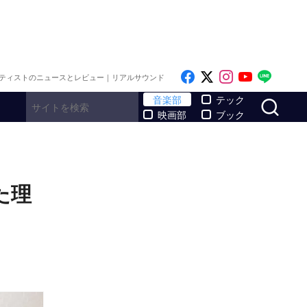
Like on Facebook
Follow on x
Follow on I
Follow o
Follo
ティストのニュースとレビュー｜リアルサウンド
サ
音楽部
テック
映画部
ブック
た理