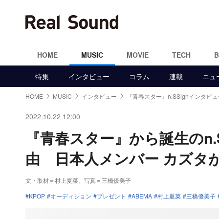
HOME
MUSIC
MOVIE
TECH
特集
インタビュー
コラム
連載
ニュ
HOME
MUSIC
インタビュー
『青春スター』n.SSignインタビ
2022.10.22 12:00
『青春スター』から誕生のn.
由 日本人メンバー カズタ
文・取材＝村上夏菜
、
写真＝三橋優美子
KPOP
オーディション
プレゼント
ABEMA
村上夏菜
三橋優美子