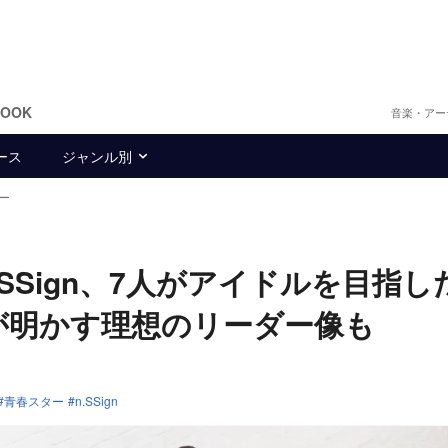
BOOK
音楽・アー
ース
ジャンル別
ュー
SSign、7人がアイドルを目指し
が明かす理想のリーダー像も
青春スター
n.SSign