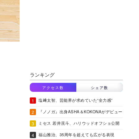
ランキング
アクセス数
シェア数
塩﨑太智、芸能界が求めていた“全力感”
『ノノガ』出身ASHA＆KOKONAがデビュー
ミセス 若井滉斗、ハリウッドオフショ公開
福山雅治、35周年を超えても広がる表現