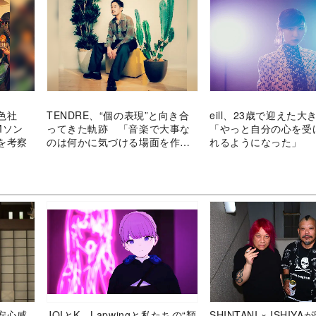
黄色社
TENDRE、“個の表現”と向き合
eill、23歳で迎えた
Mソン
ってきた軌跡 「音楽で大事な
「やっと自分の心を受
を考察
のは何かに気づける場面を作る
れるようになった」
こと」
安心感
JOIとK、Lapwingと私たちの“類
SHINTANI × ISHIY