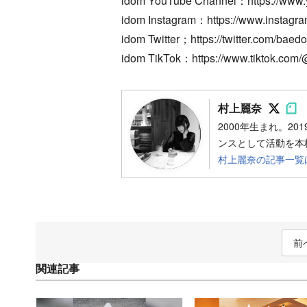
idom YouTube Channel：https://ww
idom Instagram：https://www.instagra
idom Twitter；https://twitter.com/baed
idom TikTok：https://www.tiktok.co
Foll
Fo
村上麗奈
2000年生まれ。2
ンスとして活動を本
村上麗奈の記事一覧
前
関連記事