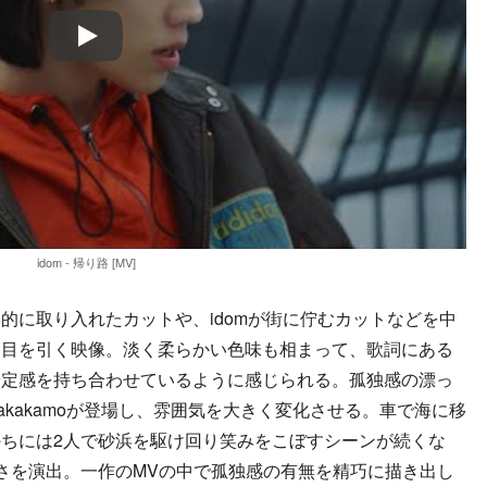
Play
idom - 帰り路 [MV]
に取り入れたカットや、idomが街に佇むカットなどを中
ら目を引く映像。淡く柔らかい色味も相まって、歌詞にある
安定感を持ち合わせているように感じられる。孤独感の漂っ
 Takakamoが登場し、雰囲気を大きく変化させる。車で海に移
ちには2人で砂浜を駆け回り笑みをこぼすシーンが続くな
さを演出。一作のMVの中で孤独感の有無を精巧に描き出し