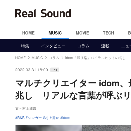
HOME
MUSIC
MOVIE
TECH
特集
インタビュー
コラム
連載
ニュ
HOME
MUSIC
コラム
idom「帰り路」バイラルヒットの兆し
2022.03.31 18:00
PR
マルチクリエイター ido
兆し リアルな言葉が呼ぶ
文＝村上麗奈
R&B
シンガー
村上麗奈
idom