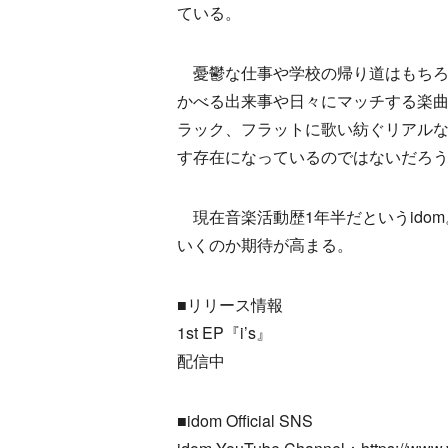
ている。
憂鬱な仕事や学校の帰り道はもちろ
かべる出来事や日々にマッチする楽
ラック、フラットに歌い紡ぐリアル
す存在になっているのではないだろ
現在音楽活動歴1年半だというido
いくのか期待が高まる。
■リリース情報
1st EP『i’s』
配信中
■idom Official SNS