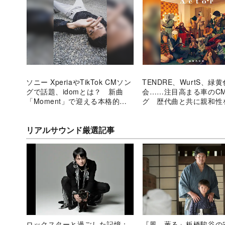
ソニー XperiaやTikTok CMソン
TENDRE、WurtS、緑
グで話題、idomとは？ 新曲
会……注目高まる車のC
「Moment」で迎える本格的な
グ 歴代曲と共に親和性
注目の時
リアルサウンド厳選記事
ロックスターと過ごした記憶：
『風、薫る』板橋駿谷の