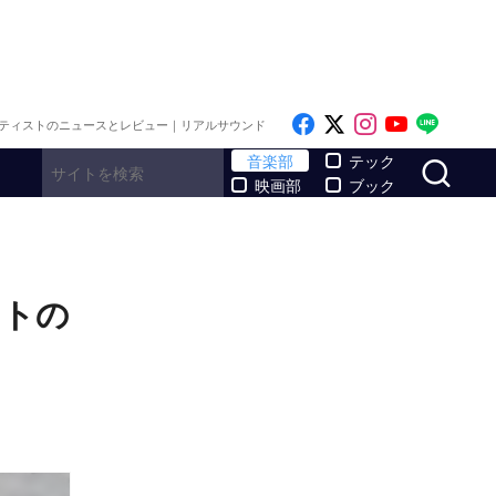
Like on Facebook
Follow on x
Follow on I
Follow o
Follo
ティストのニュースとレビュー｜リアルサウンド
サ
音楽部
テック
映画部
ブック
ットの