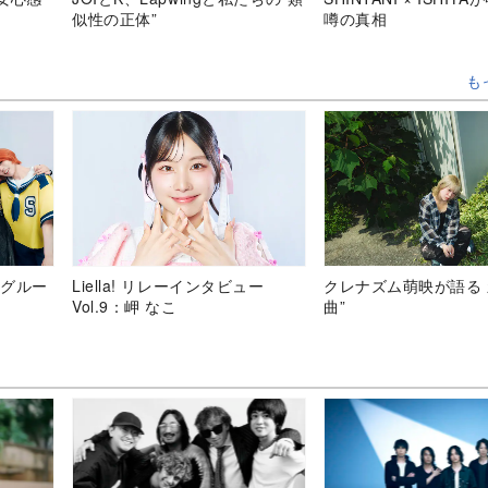
似性の正体”
噂の真相
も
 グルー
Liella! リレーインタビュー
クレナズム萌映が語る 
Vol.9：岬 なこ
曲”