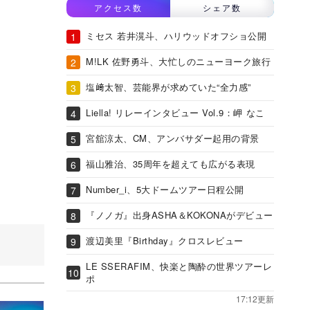
アクセス数
シェア数
ミセス 若井滉斗、ハリウッドオフショ公開
M!LK 佐野勇斗、大忙しのニューヨーク旅行
塩﨑太智、芸能界が求めていた“全力感”
Liella! リレーインタビュー Vol.9：岬 なこ
宮舘涼太、CM、アンバサダー起用の背景
福山雅治、35周年を超えても広がる表現
Number_i、5大ドームツアー日程公開
『ノノガ』出身ASHA＆KOKONAがデビュー
渡辺美里『Birthday』クロスレビュー
LE SSERAFIM、快楽と陶酔の世界ツアーレ
ポ
17:12更新