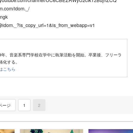
w.youtube.com/channel/UC6CBEZRWyU2cIkTzBujnZCQ
m.com/idom._/
ongk
m/@idom._?is_copy_url=1&is_from_webapp=v1
ow on SNS
llow on SNS
019年、音楽系専門学校在学中に執筆活動を開始。卒業後、フリーラ
格化する。
はこちら
ページ
1
2
(current)