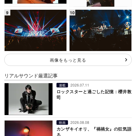
画像をもっと見る
リアルサウンド厳選記事
2026.07.11
連載
ロックスターと過ごした記憶：櫻井敦
司
2026.08.08
映画
カンザキイオリ、『禍禍女』の狂気語
る