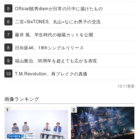
Official髭男dismが日常の只中に届けたもの
二宮×SixTONES、丸山×なにわ男子の交流
藤井 風、学生時代の秘蔵カットを公開
日向坂46、18thシングルリリース
福山雅治、35周年を超えても広がる表現
T.M.Revolution、再ブレイクの真価
12:11更新
画像ランキング