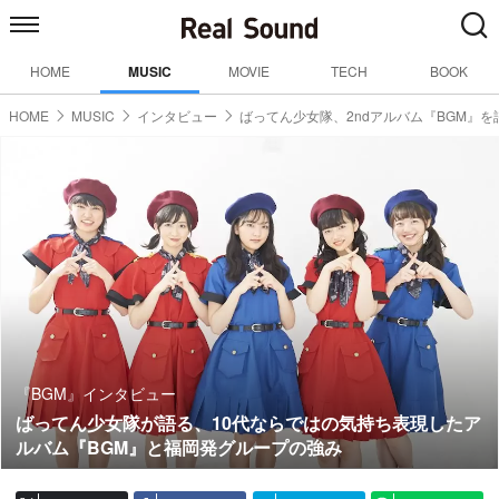
HOME
MUSIC
MOVIE
TECH
BOOK
HOME
MUSIC
インタビュー
ばってん少女隊、2ndアルバム『BGM』を
『BGM』インタビュー
ばってん少女隊が語る、10代ならではの気持ち表現したア
ルバム『BGM』と福岡発グループの強み