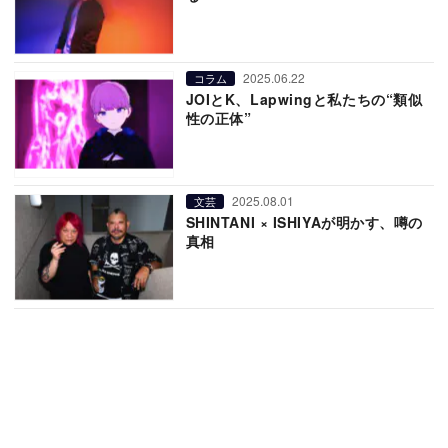
2025.06.22
コラム
JOIとK、Lapwingと私たちの“類似
性の正体”
2025.08.01
文芸
SHINTANI × ISHIYAが明かす、噂の
真相