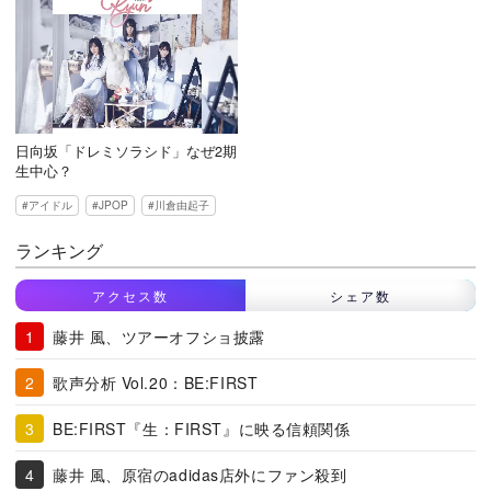
日向坂「ドレミソラシド」なぜ2期
生中心？
アイドル
JPOP
川倉由起子
ランキング
アクセス数
シェア数
藤井 風、ツアーオフショ披露
歌声分析 Vol.20：BE:FIRST
BE:FIRST『生：FIRST』に映る信頼関係
藤井 風、原宿のadidas店外にファン殺到