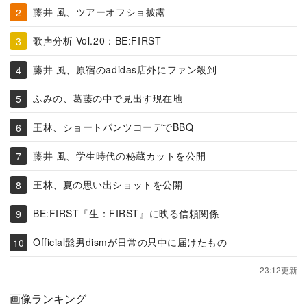
藤井 風、ツアーオフショ披露
歌声分析 Vol.20：BE:FIRST
藤井 風、原宿のadidas店外にファン殺到
ふみの、葛藤の中で見出す現在地
王林、ショートパンツコーデでBBQ
藤井 風、学生時代の秘蔵カットを公開
王林、夏の思い出ショットを公開
BE:FIRST『生：FIRST』に映る信頼関係
Official髭男dismが日常の只中に届けたもの
23:12更新
画像ランキング