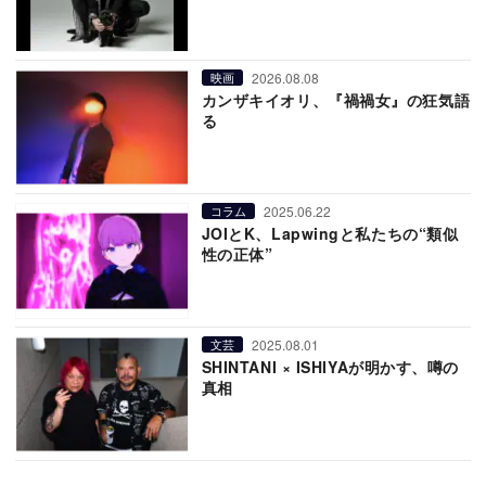
2026.08.08
映画
カンザキイオリ、『禍禍女』の狂気語
る
2025.06.22
コラム
JOIとK、Lapwingと私たちの“類似
性の正体”
2025.08.01
文芸
SHINTANI × ISHIYAが明かす、噂の
真相