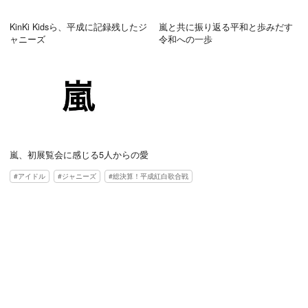
KinKi Kidsら、平成に記録残したジ
嵐と共に振り返る平和と歩みだす
ャニーズ
令和への一歩
嵐、初展覧会に感じる5人からの愛
アイドル
ジャニーズ
総決算！平成紅白歌合戦