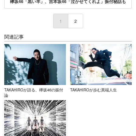
欅坂46「黒い羊」、吉本坂46「泣かせてくれよ」振付秘話も
1
(current)
2
関連記事
TAKAHIROが語る、欅坂46の振付
TAKAHIROが歩む異端人生
論