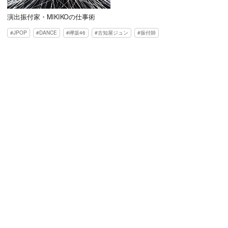
演出振付家・MIKIKOの仕事術
JPOP
DANCE
欅坂46
古知屋ジュン
振付師