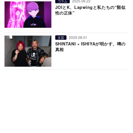
2025.06.22
コラム
JOIとK、Lapwingと私たちの“類似
性の正体”
2025.08.01
文芸
SHINTANI × ISHIYAが明かす、噂の
真相