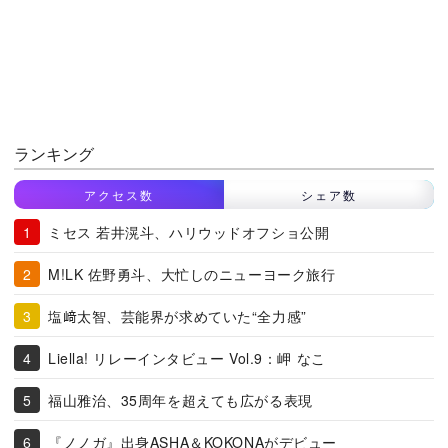
ランキング
アクセス数
シェア数
ミセス 若井滉斗、ハリウッドオフショ公開
M!LK 佐野勇斗、大忙しのニューヨーク旅行
塩﨑太智、芸能界が求めていた“全力感”
Liella! リレーインタビュー Vol.9：岬 なこ
福山雅治、35周年を超えても広がる表現
『ノノガ』出身ASHA＆KOKONAがデビュー