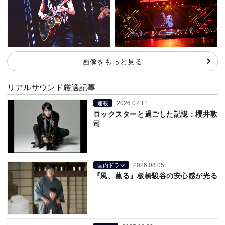
画像をもっと見る
リアルサウンド厳選記事
2026.07.11
連載
ロックスターと過ごした記憶：櫻井敦
司
2026.08.05
国内ドラマ
『風、薫る』板橋駿谷の安心感が光る