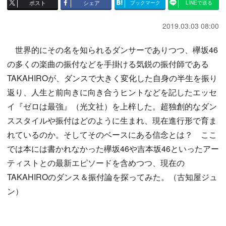
ポスト
シェア
ブックマーク
LINEで送る
2019.03.03 08:00
世界的にその名を知られるダンサーでありつつ、欅坂46
の多くの楽曲の振付などを手掛ける気鋭の振付師である
TAKAHIROが、ダンスで大きく変化した自身の半生を振り
返り、人生と前向きに向き合うヒントなどを記したエッセ
イ『ゼロは最強』（光文社）を上梓した。超独創的なダン
ススタイルや振付はどのように生まれ、現在進行形で育ま
れているのか。そしてそのベースにある信念とは？ ここ
では本には書かれなかった欅坂46や吉本坂46といったアー
ティストとの最新エピソードを含めつつ、現在の
TAKAHIROのダンス＆振付論を探ってみた。（古知屋ジュ
ン）