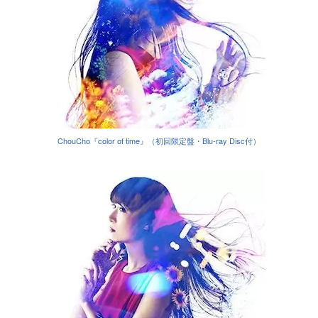
ChouCho『color of time』（初回限定盤・Blu-ray Disc付）