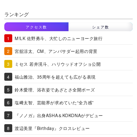
ランキング
アクセス数
シェア数
M!LK 佐野勇斗、大忙しのニューヨーク旅行
宮舘涼太、CM、アンバサダー起用の背景
ミセス 若井滉斗、ハリウッドオフショ公開
福山雅治、35周年を超えても広がる表現
鈴木愛理、浴衣姿であざとさ全開ポーズ
塩﨑太智、芸能界が求めていた“全力感”
『ノノガ』出身ASHA＆KOKONAがデビュー
渡辺美里『Birthday』クロスレビュー