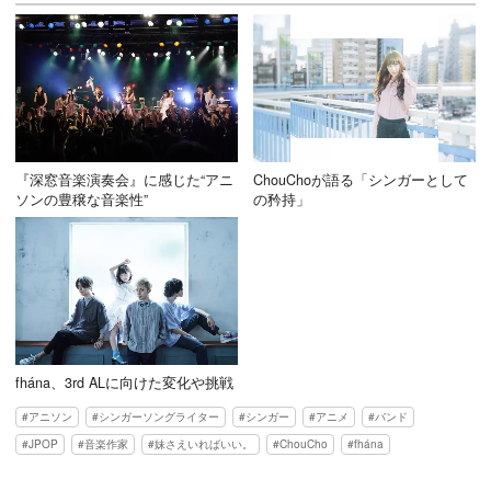
『深窓音楽演奏会』に感じた“アニ
ChouChoが語る「シンガーとして
ソンの豊穣な音楽性”
の矜持」
fhána、3rd ALに向けた変化や挑戦
アニソン
シンガーソングライター
シンガー
アニメ
バンド
JPOP
音楽作家
妹さえいればいい。
ChouCho
fhána