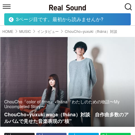
3ページ目です。最初から読みませんか?
HOME
MUSIC
MOVIE
TECH
BOOK
HOME
MUSIC
インタビュー
ChouCho×yuxuki（fhána）対談
ChouCho『color of time』×fhána『わたしのための物語〜My
Uncompleted Story〜』
ChouCho×yuxuki waga（fhána）対談 自作曲多数のア
ルバムで見せた音楽表現の“核”