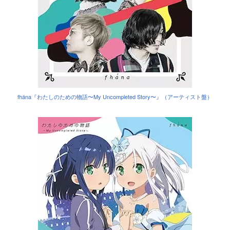
fhána『わたしのための物語〜My Uncompleted Story〜』（アーティスト盤）