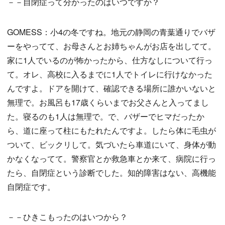
－－自閉症って分かったのはいつですか？
GOMESS：小4の冬ですね。地元の静岡の青葉通りでバザ
ーをやってて、お母さんとお姉ちゃんがお店を出してて。
家に1人でいるのが怖かったから、仕方なしについて行っ
て。オレ、高校に入るまでに1人でトイレに行けなかった
んですよ。ドアを開けて、確認できる場所に誰かいないと
無理で。お風呂も17歳くらいまでお父さんと入ってまし
た。寝るのも1人は無理で。で、バザーでヒマだったか
ら、道に座って柱にもたれたんですよ。したら体に毛虫が
ついて、ビックリして。気づいたら車道にいて、身体が動
かなくなってて。警察官とか救急車とか来て、病院に行っ
たら、自閉症という診断でした。知的障害はない、高機能
自閉症です。
－－ひきこもったのはいつから？