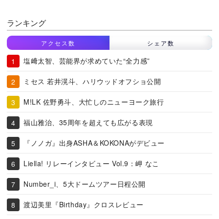
ランキング
アクセス数
シェア数
塩﨑太智、芸能界が求めていた“全力感”
ミセス 若井滉斗、ハリウッドオフショ公開
M!LK 佐野勇斗、大忙しのニューヨーク旅行
福山雅治、35周年を超えても広がる表現
『ノノガ』出身ASHA＆KOKONAがデビュー
Liella! リレーインタビュー Vol.9：岬 なこ
Number_i、5大ドームツアー日程公開
渡辺美里『Birthday』クロスレビュー