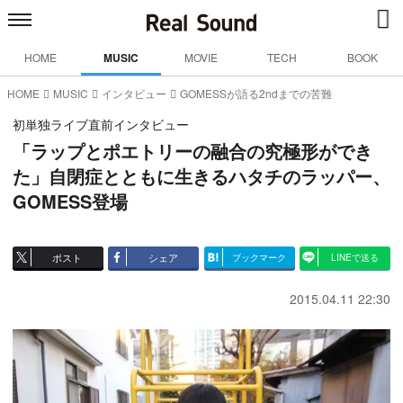
HOME
MUSIC
MOVIE
TECH
BOOK
HOME
MUSIC
インタビュー
GOMESSが語る2ndまでの苦難
初単独ライブ直前インタビュー
「ラップとポエトリーの融合の究極形ができ
た」自閉症とともに生きるハタチのラッパー、
GOMESS登場
ポスト
シェア
ブックマーク
LINEで送る
2015.04.11 22:30