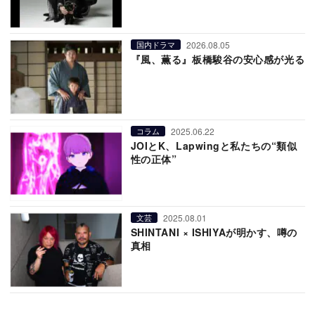
2026.08.05
国内ドラマ
『風、薫る』板橋駿谷の安心感が光る
2025.06.22
コラム
JOIとK、Lapwingと私たちの“類似
性の正体”
2025.08.01
文芸
SHINTANI × ISHIYAが明かす、噂の
真相