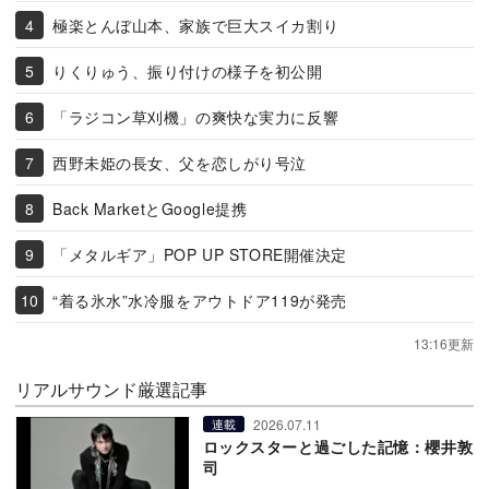
極楽とんぼ山本、家族で巨大スイカ割り
りくりゅう、振り付けの様子を初公開
「ラジコン草刈機」の爽快な実力に反響
西野未姫の長女、父を恋しがり号泣
Back MarketとGoogle提携
「メタルギア」POP UP STORE開催決定
“着る氷水”水冷服をアウトドア119が発売
13:16更新
リアルサウンド厳選記事
2026.07.11
連載
ロックスターと過ごした記憶：櫻井敦
司