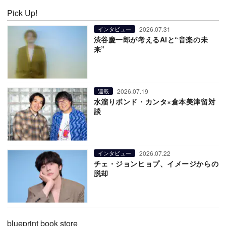
Pick Up!
2026.07.31
インタビュー
渋谷慶一郎が考えるAIと“音楽の未
来”
2026.07.19
連載
水溜りボンド・カンタ×倉本美津留対
談
2026.07.22
インタビュー
チェ・ジョンヒョプ、イメージからの
脱却
blueprint book store