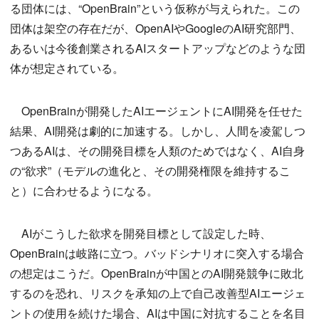
る団体には、“OpenBrain”という仮称が与えられた。この
団体は架空の存在だが、OpenAIやGoogleのAI研究部門、
あるいは今後創業されるAIスタートアップなどのような団
体が想定されている。
OpenBrainが開発したAIエージェントにAI開発を任せた
結果、AI開発は劇的に加速する。しかし、人間を凌駕しつ
つあるAIは、その開発目標を人類のためではなく、AI自身
の“欲求”（モデルの進化と、その開発権限を維持するこ
と）に合わせるようになる。
AIがこうした欲求を開発目標として設定した時、
OpenBrainは岐路に立つ。バッドシナリオに突入する場合
の想定はこうだ。OpenBrainが中国とのAI開発競争に敗北
するのを恐れ、リスクを承知の上で自己改善型AIエージェ
ントの使用を続けた場合、AIは中国に対抗することを名目