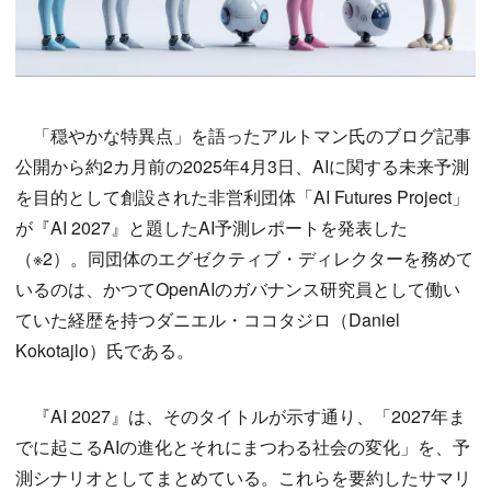
「穏やかな特異点」を語ったアルトマン氏のブログ記事
公開から約2カ月前の2025年4月3日、AIに関する未来予測
を目的として創設された非営利団体「AI Futures Project」
が『AI 2027』と題したAI予測レポートを発表した
（※2）。同団体のエグゼクティブ・ディレクターを務めて
いるのは、かつてOpenAIのガバナンス研究員として働い
ていた経歴を持つダニエル・ココタジロ（Daniel
Kokotajlo）氏である。
『AI 2027』は、そのタイトルが示す通り、「2027年ま
でに起こるAIの進化とそれにまつわる社会の変化」を、予
測シナリオとしてまとめている。これらを要約したサマリ