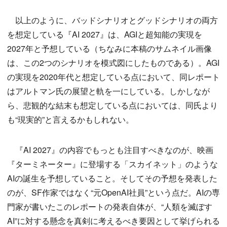
以上のように、バッドシナリオとグッドシナリオの両方
を想定している『AI 2027』は、AGIと超知能の実現を
2027年と予想している（ちなみに本稿のサムネイル画像
は、この2つのシナリオを模式図にしたものである）。AGI
の実現を2020年代と想定している点において、同レポート
はアルトマン氏の展望と軌を一にしている。しかしなが
ら、悲観的な結末も想定している点においては、同氏より
も“現実的”と言えるかもしれない。
『AI 2027』の内容でもっとも注目すべきなのが、映画
『ターミネーター』に登場する「スカイネット」のような
AIの誕生を予想していること。そしてその予想を発表した
のが、SF作家ではなく“元OpenAI社員”という点だ。AIの専
門家が書いたこのレポートの発表自体が、“人類を滅ぼす
AI”に対する懸念を真剣に考えるべき要因として挙げられる