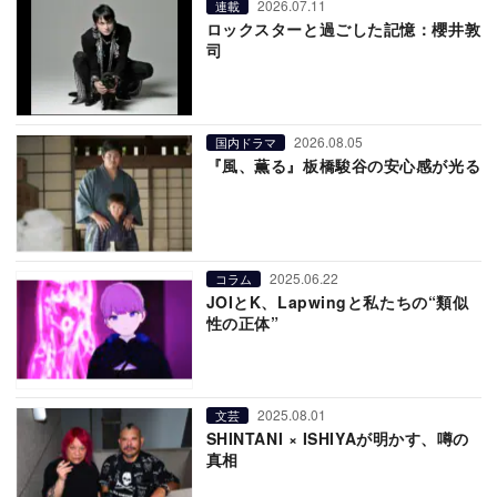
2026.07.11
連載
ロックスターと過ごした記憶：櫻井敦
司
2026.08.05
国内ドラマ
『風、薫る』板橋駿谷の安心感が光る
2025.06.22
コラム
JOIとK、Lapwingと私たちの“類似
性の正体”
2025.08.01
文芸
SHINTANI × ISHIYAが明かす、噂の
真相