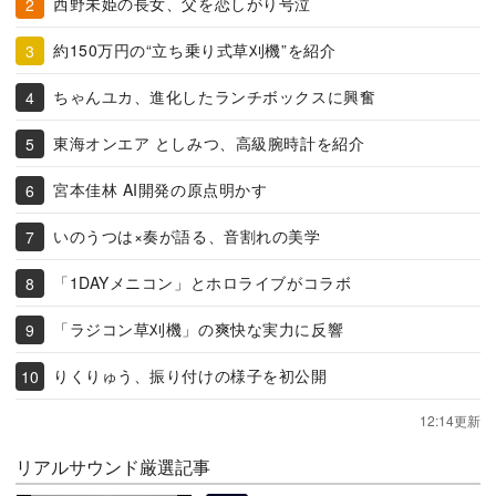
西野未姫の長女、父を恋しがり号泣
約150万円の“立ち乗り式草刈機”を紹介
ちゃんユカ、進化したランチボックスに興奮
東海オンエア としみつ、高級腕時計を紹介
宮本佳林 AI開発の原点明かす
いのうつは×奏が語る、音割れの美学
「1DAYメニコン」とホロライブがコラボ
「ラジコン草刈機」の爽快な実力に反響
りくりゅう、振り付けの様子を初公開
12:14更新
リアルサウンド厳選記事