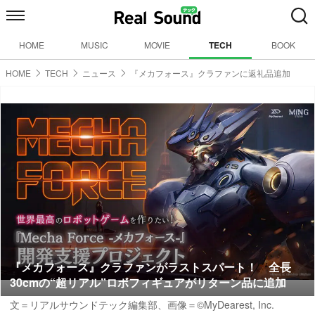
HOME
MUSIC
MOVIE
TECH
BOOK
HOME
TECH
ニュース
『メカフォース』クラファンに返礼品追加
『メカフォース』クラファンがラストスパート！ 全長
30cmの“超リアル”ロボフィギュアがリターン品に追加
文＝リアルサウンドテック編集部、画像＝©MyDearest, Inc.