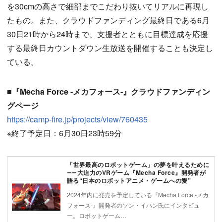
を30cmの高さで細部までこだわり抜いてリアルに再現し
たもの。また、クラウドファンディング最終日である6月
30日21時から24時まで、支援者とともに目標達成を応援
する最終日カウントダウン生放送を開催することも決定し
ている。
■『Mecha Force -メカフォース-』クラウドファンディン
グページ
https://camp-fire.jp/projects/view/760435
※終了予定日：6月30日23時59分
「世界最高のロボットゲーム」の夢を叶えるために
――大迫力のVRゲーム『Mecha Force』開発者が
語る“日本のロボットアニメ・ゲームへの愛”
2024年内に発売を予定している『Mecha Force -メカ
フォース-』開発者のソン・イハン氏にインタビュ
ー。ロボットゲーム…