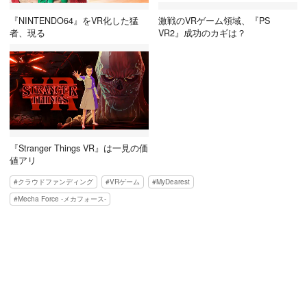
『NINTENDO64』をVR化した猛
激戦のVRゲーム領域、『PS
者、現る
VR2』成功のカギは？
『Stranger Things VR』は一見の価
値アリ
クラウドファンディング
VRゲーム
MyDearest
Mecha Force -メカフォース-