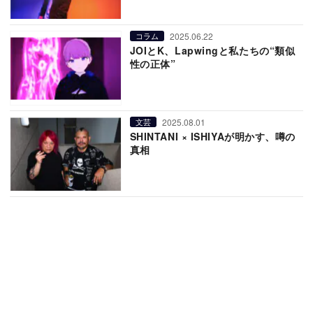
2025.06.22
コラム
JOIとK、Lapwingと私たちの“類似
性の正体”
2025.08.01
文芸
SHINTANI × ISHIYAが明かす、噂の
真相