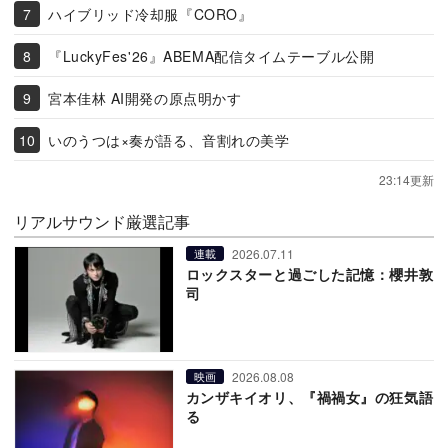
ハイブリッド冷却服『CORO』
『LuckyFes'26』ABEMA配信タイムテーブル公開
宮本佳林 AI開発の原点明かす
いのうつは×奏が語る、音割れの美学
23:14更新
リアルサウンド厳選記事
2026.07.11
連載
ロックスターと過ごした記憶：櫻井敦
司
2026.08.08
映画
カンザキイオリ、『禍禍女』の狂気語
る