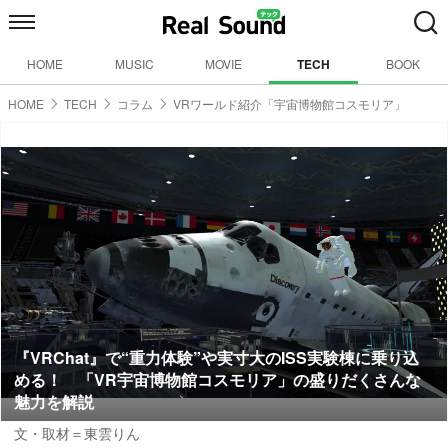
HOME
MUSIC
MOVIE
TECH
BOOK
HOME
TECH
コラム
VRワールド紹介「宇宙博物館コスモリア」
『VRChat』で“重力体験”や実寸大のISS実験棟に乗り込
める！ 「VR宇宙博物館コスモリア」の盛りだくさんな
魅力を解説
文・取材＝東雲りん