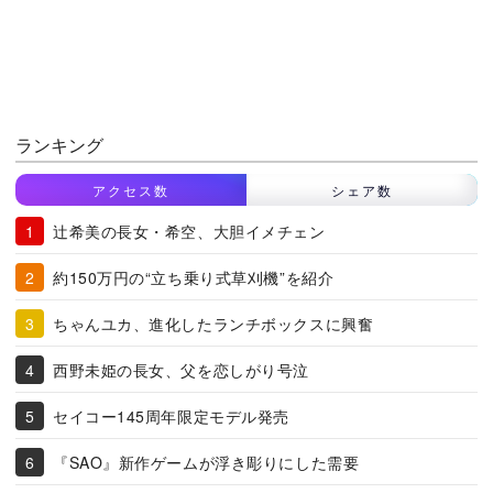
ランキング
アクセス数
シェア数
辻希美の長女・希空、大胆イメチェン
約150万円の“立ち乗り式草刈機”を紹介
ちゃんユカ、進化したランチボックスに興奮
西野未姫の長女、父を恋しがり号泣
セイコー145周年限定モデル発売
『SAO』新作ゲームが浮き彫りにした需要