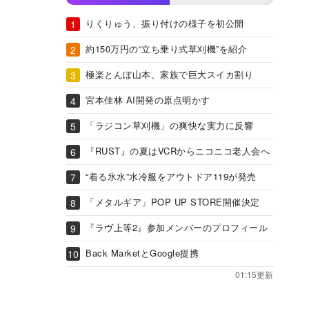
りくりゅう、振り付けの様子を初公開
約150万円の“立ち乗り式草刈機”を紹介
極楽とんぼ山本、家族で巨大スイカ割り
宮本佳林 AI開発の原点明かす
「ラジコン草刈機」の爽快な実力に反響
『RUST』の夏はVCRからニコニコ老人会へ
“着る氷水”水冷服をアウトドア119が発売
「メタルギア」POP UP STORE開催決定
『ラヴ上等2』参加メンバーのプロフィール
Back MarketとGoogle提携
01:15更新