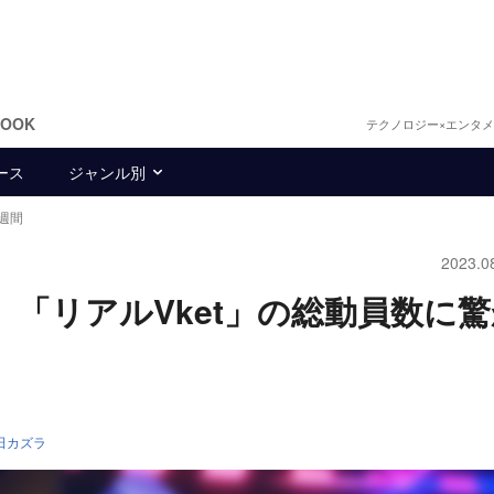
BOOK
テクノロジー×エンタ
ース
ジャンル別
週間
2023.0
し、「リアルVket」の総動員数に
田カズラ