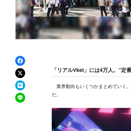
Facebookでシェア
「リアルVket」には4万人。”定
xでポスト
はてなブックマーク
業界動向もいくつかまとめていく。ま
だ。
LINEで送る