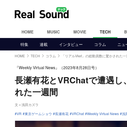
HOME
MUSIC
MOVIE
TECH
特集
連載
インタビュー
コラム
ニュ
HOME
TECH
コラム
「リアルVket」の総動員数に驚かされた一
『Weekly Virtual News』（2023年8月28日号）
長瀬有花とVRChatで遭遇
れた一週間
文＝浅田カズラ
VR
東京ゲームショウ
長瀬有花
VRChat
Weekly Virtual News
浅