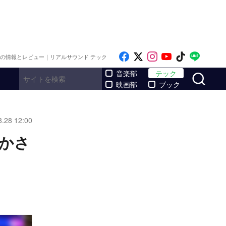
Like on Facebook
Follow on x
Follow on Inst
Follow on Y
Follow on
Follo
メの情報とレビュー｜リアルサウンド テック
サ
音楽部
テック
映画部
ブック
8.28 12:00
驚かさ