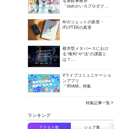
る新鋭事務所
「ゆめかいろプロダクシ
ョン」の挑戦に迫る
AIガジェットの新星・
iFLYTEKの真実
都市型メタバースにおけ
る“権利”や“法”の課題と
は？
バーチャルシティコンソ
ーシアムの挑戦に迫る
Vライブコミュニケーショ
ンアプリ
『IRIAM』特集
特集記事一覧
ランキング
アクセス数
シェア数