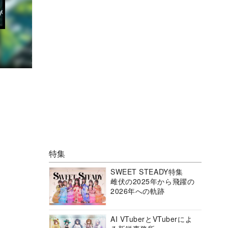
特集
SWEET STEADY特集
雌伏の2025年から飛躍の
2026年への軌跡
AI VTuberとVTuberによ