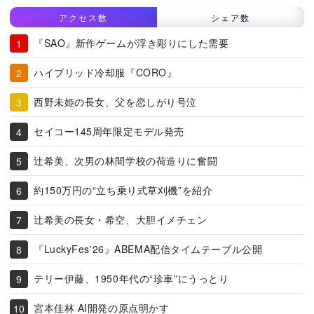
アクセス数
シェア数
『SAO』新作ゲームが浮き彫りにした需要
ハイブリッド冷却服『CORO』
西野未姫の長女、父を恋しがり号泣
セイコー145周年限定モデル発売
辻希美、次男の林間学校の荷造りに奮闘
約150万円の“立ち乗り式草刈機”を紹介
辻希美の長女・希空、大胆イメチェン
『LuckyFes'26』ABEMA配信タイムテーブル公開
テリー伊藤、1950年代の“珍車”にうっとり
宮本佳林 AI開発の原点明かす