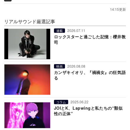
14:15更新
リアルサウンド厳選記事
2026.07.11
連載
ロックスターと過ごした記憶：櫻井敦
司
2026.08.08
映画
カンザキイオリ、『禍禍女』の狂気語
る
2025.06.22
コラム
JOIとK、Lapwingと私たちの“類似
性の正体”