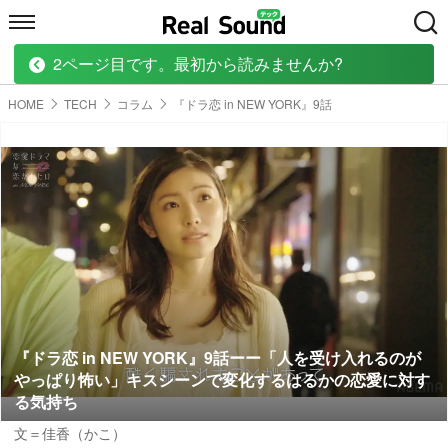
2ページ目です。最初から読みませんか?
HOME
MUSIC
MOVIE
TECH
BOOK
HOME
TECH
コラム
『ドラ恋 in NEW YORK』9話
『ドラ恋 in NEW YORK』9話ーー「人を受け入れるのが
やっぱり怖い」キスシーンで変化するはるかの恋愛に対す
る気持ち
文＝佳香（かこ）