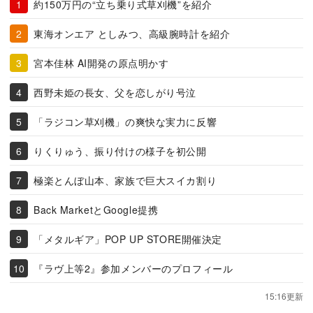
約150万円の“立ち乗り式草刈機”を紹介
東海オンエア としみつ、高級腕時計を紹介
宮本佳林 AI開発の原点明かす
西野未姫の長女、父を恋しがり号泣
「ラジコン草刈機」の爽快な実力に反響
りくりゅう、振り付けの様子を初公開
極楽とんぼ山本、家族で巨大スイカ割り
Back MarketとGoogle提携
「メタルギア」POP UP STORE開催決定
『ラヴ上等2』参加メンバーのプロフィール
15:16更新