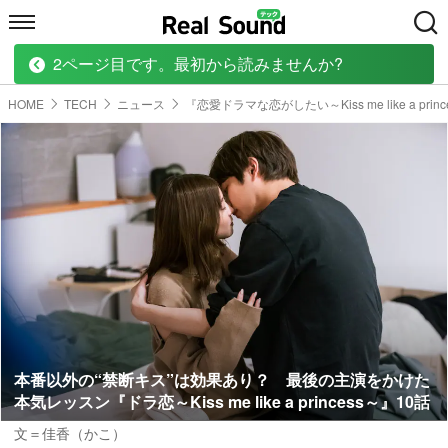
2ページ目です。最初から読みませんか?
HOME
MUSIC
MOVIE
TECH
BOOK
HOME
TECH
ニュース
『恋愛ドラマな恋がしたい～Kiss me like a prin
本番以外の“禁断キス”は効果あり？ 最後の主演をかけた
本気レッスン『ドラ恋～Kiss me like a princess～』10話
文＝佳香（かこ）