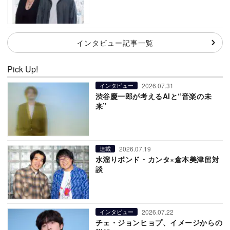
インタビュー記事一覧
Pick Up!
2026.07.31
インタビュー
渋谷慶一郎が考えるAIと“音楽の未
来”
2026.07.19
連載
水溜りボンド・カンタ×倉本美津留対
談
2026.07.22
インタビュー
チェ・ジョンヒョプ、イメージからの