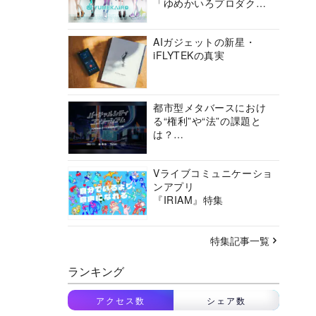
「ゆめかいろプロダクシ
ョン」の挑戦に迫る
AIガジェットの新星・
iFLYTEKの真実
都市型メタバースにおけ
る“権利”や“法”の課題と
は？
バーチャルシティコンソ
ーシアムの挑戦に迫る
Vライブコミュニケーショ
ンアプリ
『IRIAM』特集
特集記事一覧
ランキング
アクセス数
シェア数