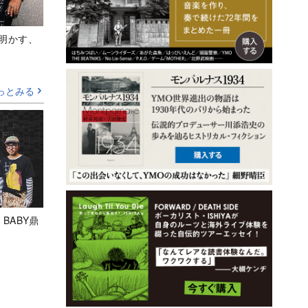
Aが明かす、
っとみる
 BABY鼎