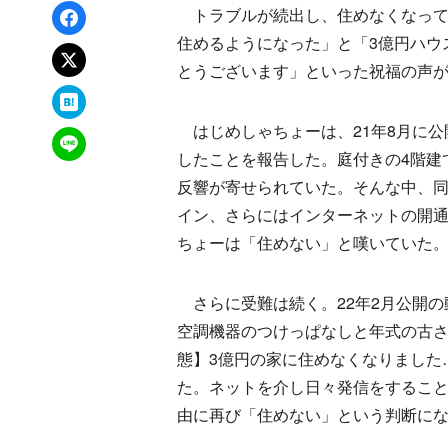
Facebookでシェア
トラブルが続出し、住めなくなってい
住めるようになった」と「3億円ハウ
xでポスト
とうございます」といった祝福の声
はてなブックマーク
はじめしゃちょーは、21年8月に公
LINEで送る
したことを報告した。庭付きの4階建で
反響が寄せられていた。そんな中、同
イン、さらにはインターネットの開
ちょーは「住めない」と嘆いていた
さらに受難は続く。22年2月公開の
空調機器のつけっぱなしと年式の古さ
態】3億円の家に住めなくなりました
た。ネットを介し日々発信をすることを
由に再び「住めない」という判断に