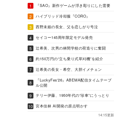
『SAO』新作ゲームが浮き彫りにした需要
ハイブリッド冷却服『CORO』
西野未姫の長女、父を恋しがり号泣
セイコー145周年限定モデル発売
辻希美、次男の林間学校の荷造りに奮闘
約150万円の“立ち乗り式草刈機”を紹介
辻希美の長女・希空、大胆イメチェン
『LuckyFes'26』ABEMA配信タイムテーブ
ル公開
テリー伊藤、1950年代の“珍車”にうっとり
宮本佳林 AI開発の原点明かす
14:15更新