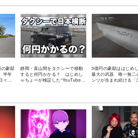
円の豪邸
静岡・富山間をタクシーで移動
3億円の豪邸ははじめ
 半年
すると何円かかる？ はじめし
最大の武器 唯一無二
日々が
ゃちょーが検証した“YouTuber
ンツが生まれ続ける「
らしい企画”
スの管理人」