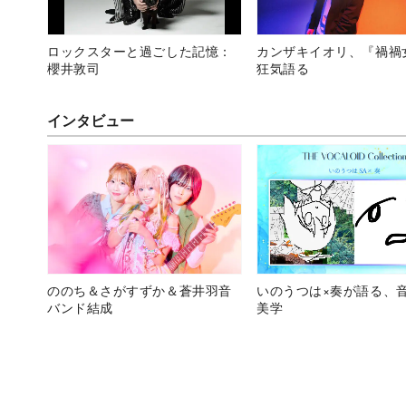
ロックスターと過ごした記憶：
カンザキイオリ、『禍禍
櫻井敦司
狂気語る
インタビュー
ののち＆さがすずか＆蒼井羽音
いのうつは×奏が語る、
バンド結成
美学