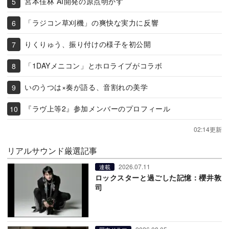
宮本佳林 AI開発の原点明かす
「ラジコン草刈機」の爽快な実力に反響
りくりゅう、振り付けの様子を初公開
「1DAYメニコン」とホロライブがコラボ
いのうつは×奏が語る、音割れの美学
『ラヴ上等2』参加メンバーのプロフィール
02:14更新
リアルサウンド厳選記事
2026.07.11
連載
ロックスターと過ごした記憶：櫻井敦
司