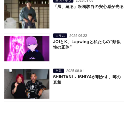
2026.08.05
国内ドラマ
『風、薫る』板橋駿谷の安心感が光る
2025.06.22
コラム
JOIとK、Lapwingと私たちの“類似
性の正体”
2025.08.01
文芸
SHINTANI × ISHIYAが明かす、噂の
真相