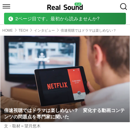
2ページ目です。最初から読みませんか?
HOME
MUSIC
MOVIE
TECH
BOOK
HOME
TECH
インタビュー
倍速視聴ではドラマは楽しめない？
倍速視聴ではドラマは楽しめない？ 変化する動画コンテ
ンツの問題点を専門家に聞いた
文・取材＝望月悠木