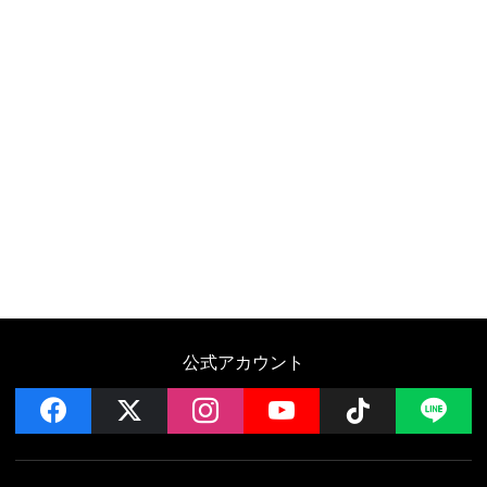
公式アカウント
facebook
x
instagram
YouTube
Follow on 
LI