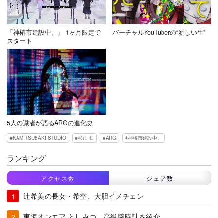
「神椿市建設中。」 1ヶ月限定で
バーチャルYouTuberの“新しい生”
スタート
5人の識者が語るARGの進化史
KAMITSUBAKI STUDIO
杉山 仁
ARG
神椿市建設中。
ランキング
アクセス数
シェア数
辻希美の長女・希空、大胆イメチェン
東海オンエア としみつ、高級腕時計を紹介