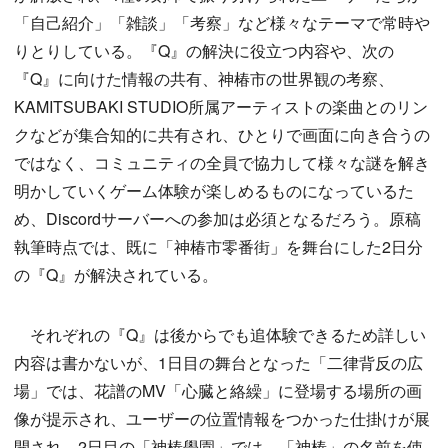
「自己紹介」「雑談」「考察」など様々なテーマで常時や
りとりしている。『Q』の解決に役立つ内容や、次の
『Q』に向けた情報の共有、神椿市の世界観の考察、
KAMITSUBAKI STUDIO所属アーティストの楽曲とのリン
クなどが集合知的に共有され、ひとりで画面に向き合うの
ではなく、コミュニティの全員で協力して様々な謎を解き
明かしていくゲーム体験が楽しめるものになっているた
め、Discordサーバーへの参加は必須となるだろう。原稿
執筆時点では、既に「神椿市零番街」を舞台にした2日分
の『Q』が解決されている。
それぞれの『Q』は後からでも追体験できるため詳しい
内容は書かないが、1日目の舞台となった「二律背反の広
場」では、花譜のMV「心臓と絡繰」に登場する場所の画
像が提示され、ユーザーの位置情報をつかった仕掛けが展
開され、2日目の「神椿學園」では、「神椿」の名前を使