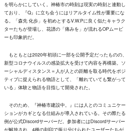
を明らかにしていく。神椿市の時刻は現実の時刻と連動し
ており、『Q』に立ち会うにはリアルタイム性が重要にな
る。「森先 化歩」を初めとするV.W.Pに良く似たキャラク
ターたちが登場し、花譜の「痛みを」が流れるOPムービ
ーも印象的だ。
もともとは2020年初頭に一部を公開予定だったものの、
新型コロナウイルスの感染拡大を受けて内容を再構築。ソ
ーシャルディスタンス＝人が人との距離を取る時代をポジ
ティブに捉えられる物語として、「離れていても繋がって
いる」体験と物語を目指して開発された。
そのため、『神椿市建設中。』には人とのコミュニケー
ションがカギとなる仕組みが導入されている。その際たる
例が公式Discordサーバーだ。参加者にはDiscordサーバー
が解放され、4種の刻印で振り分けられたユーザーたちが