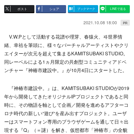
ポスト
シェア
ブックマーク
LINEで送る
2021.10.08 18:00
PR
V.W.Pとして活動する花譜や理芽、春猿火、ヰ世界情
緒、幸祜を筆頭に、様々なバーチャルアーティストやクリ
エイターが次元を超えて集まるKAMITSUBAKI STUDIO。
同レーベルによる1ヵ月限定の共創型コミュニティアドベ
ンチャー『神椿市建設中。』が10月4日にスタートした。
『神椿市建設中。』は、KAMITSUBAKI STUDIOが2019
年から開発してきたオリジナルIPプロジェクトであると同
時に、その物語を軸として企画／開発を進めるアフターコ
ロナ時代の新しい“遊び“を産み出すプロジェクト。ユーザ
ーはスマートフォン専用のブラウザゲームを通して日々出
現する『Q』（＝謎）を解き、仮想都市「神椿市」の全貌