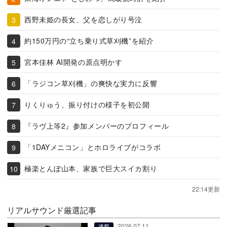
西野未姫の長女、父を恋しがり号泣
約150万円の“立ち乗り式草刈機”を紹介
宮本佳林 AI開発の原点明かす
「ラジコン草刈機」の爽快な実力に反響
りくりゅう、振り付けの様子を初公開
『ラヴ上等2』参加メンバーのプロフィール
「1DAYメニコン」とホロライブがコラボ
極楽とんぼ山本、家族で巨大スイカ割り
22:14更新
リアルサウンド厳選記事
2026.07.11
連載