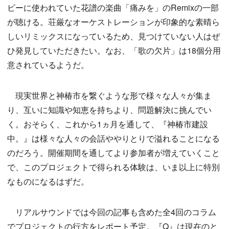
ビーに使われていた花譜の楽曲「痛みを」のRemixの一部
が聴ける。荘厳なオーケストレーションが印象的な素晴ら
しいリミックスになっているため、見つけていない人はぜ
ひ発見していただきたい。なお、「歌の欠片」は18個分用
意されているようだ。
現実世界と神椿市を繋ぐような形で様々な人々が集ま
り、互いに知識や知恵を持ちより、問題解決に挑んでい
く。おそらく、これから1ヵ月を通して、『神椿市建設
中。』は様々な人々の会話ややりとりで溢れることになる
のだろう。開催期間を通してより参加者が増えていくこと
で、このプロジェクトで得られる体験は、いま以上に特別
なものになるはずだ。
リアルサウンドでは今回の記事も含めた全4回のコラム
でプロジェクトの行方をレポート予定。『Q』は現在のと