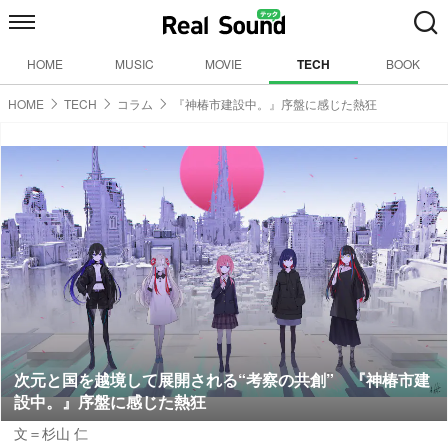
HOME
MUSIC
MOVIE
TECH
BOOK
HOME
TECH
コラム
『神椿市建設中。』序盤に感じた熱狂
次元と国を越境して展開される“考察の共創” 『神椿市建
設中。』序盤に感じた熱狂
文＝杉山 仁