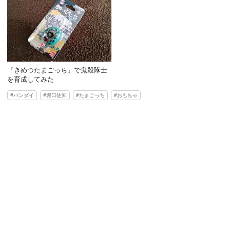
『きめつたまごっち』で鬼殺隊士
を育成してみた
バンダイ
堀口佐知
たまごっち
おもちゃ