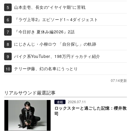
山本圭壱、長女の“イヤイヤ期”に苦戦
『ラヴ上等2』エピソード1～4ダイジェスト
『今日好き 夏休み編2026』2話
にじさんじ・小柳ロウ 「自分探し」の軌跡
バイク系YouTuber、198万円ドゥカティ紹介
テリー伊藤、幻の名車にうっとり
07:14更新
リアルサウンド厳選記事
2026.07.11
連載
ロックスターと過ごした記憶：櫻井敦
司