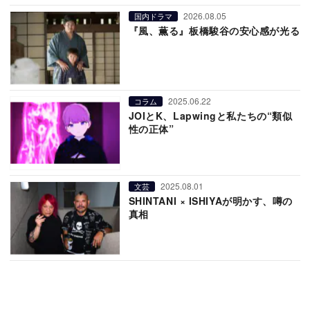
2026.08.05
国内ドラマ
『風、薫る』板橋駿谷の安心感が光る
2025.06.22
コラム
JOIとK、Lapwingと私たちの“類似
性の正体”
2025.08.01
文芸
SHINTANI × ISHIYAが明かす、噂の
真相