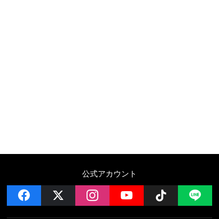
公式アカウント
facebook
x
instagram
YouTube
Follow on 
LI