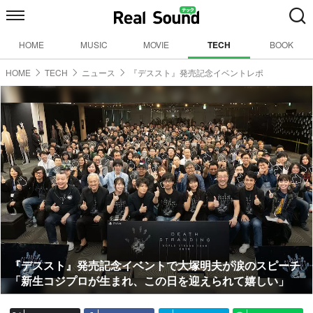
HOME
MUSIC
MOVIE
TECH
BOOK
HOME
TECH
ニュース
『デススト』発売記念イベントレポ
『デススト』発売記念イベントで大塚明夫が涙のスピーチ
「新生コジプロが生まれ、この日を迎えられて嬉しい」