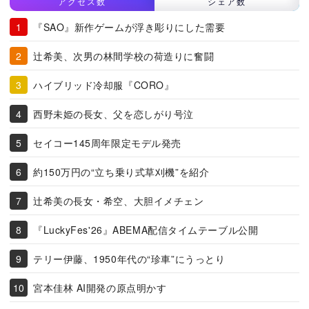
アクセス数
シェア数
『SAO』新作ゲームが浮き彫りにした需要
辻希美、次男の林間学校の荷造りに奮闘
ハイブリッド冷却服『CORO』
西野未姫の長女、父を恋しがり号泣
セイコー145周年限定モデル発売
約150万円の“立ち乗り式草刈機”を紹介
辻希美の長女・希空、大胆イメチェン
『LuckyFes'26』ABEMA配信タイムテーブル公開
テリー伊藤、1950年代の“珍車”にうっとり
宮本佳林 AI開発の原点明かす