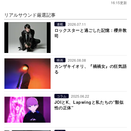
16:15更新
リアルサウンド厳選記事
2026.07.11
連載
ロックスターと過ごした記憶：櫻井敦
司
2026.08.08
映画
カンザキイオリ、『禍禍女』の狂気語
る
2025.06.22
コラム
JOIとK、Lapwingと私たちの“類似
性の正体”