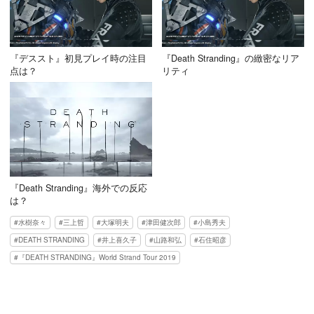
『デススト』初見プレイ時の注目
『Death Stranding』の緻密なリア
点は？
リティ
『Death Stranding』海外での反応
は？
水樹奈々
三上哲
大塚明夫
津田健次郎
小島秀夫
DEATH STRANDING
井上喜久子
山路和弘
石住昭彦
『DEATH STRANDING』World Strand Tour 2019