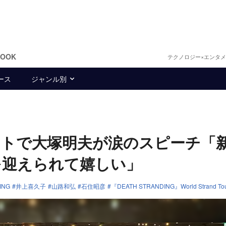
BOOK
テクノロジー×エンタ
ース
ジャンル別
ントで大塚明夫が涙のスピーチ「
を迎えられて嬉しい」
ING
井上喜久子
山路和弘
石住昭彦
『DEATH STRANDING』World Strand Tou