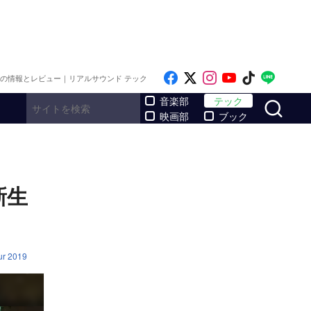
Like on Facebook
Follow on x
Follow on Inst
Follow on Y
Follow on
Follo
メの情報とレビュー｜リアルサウンド テック
サ
音楽部
テック
映画部
ブック
新生
r 2019