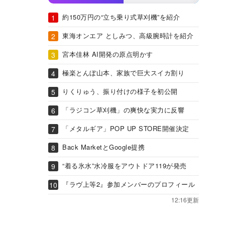
約150万円の“立ち乗り式草刈機”を紹介
東海オンエア としみつ、高級腕時計を紹介
宮本佳林 AI開発の原点明かす
極楽とんぼ山本、家族で巨大スイカ割り
りくりゅう、振り付けの様子を初公開
「ラジコン草刈機」の爽快な実力に反響
「メタルギア」POP UP STORE開催決定
Back MarketとGoogle提携
“着る氷水”水冷服をアウトドア119が発売
『ラヴ上等2』参加メンバーのプロフィール
12:16更新