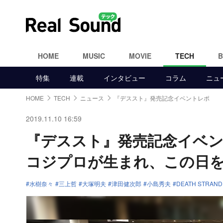
HOME
MUSIC
MOVIE
TECH
特集
連載
インタビュー
コラム
ニュ
HOME
TECH
ニュース
『デススト』発売記念イベントレポ
2019.11.10 16:59
『デススト』発売記念イベ
コジプロが生まれ、この日
水樹奈々
三上哲
大塚明夫
津田健次郎
小島秀夫
DEATH STRAND