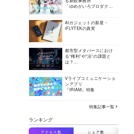
る新鋭事務所
「ゆめかいろプロダクシ
ョン」の挑戦に迫る
AIガジェットの新星・
iFLYTEKの真実
都市型メタバースにおけ
る“権利”や“法”の課題と
は？
バーチャルシティコンソ
ーシアムの挑戦に迫る
Vライブコミュニケーショ
ンアプリ
『IRIAM』特集
特集記事一覧
ランキング
アクセス数
シェア数