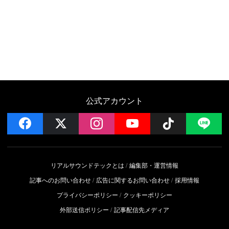
公式アカウント
facebook
x
instagram
YouTube
Follow on 
LI
リアルサウンドテックとは
編集部・運営情報
記事へのお問い合わせ
広告に関するお問い合わせ
採用情報
プライバシーポリシー
クッキーポリシー
外部送信ポリシー
記事配信先メディア