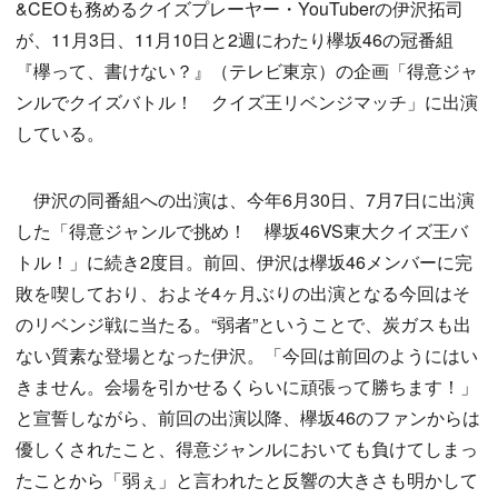
&CEOも務めるクイズプレーヤー・YouTuberの伊沢拓司
が、11月3日、11月10日と2週にわたり欅坂46の冠番組
『欅って、書けない？』（テレビ東京）の企画「得意ジャ
ンルでクイズバトル！ クイズ王リベンジマッチ」に出演
している。
伊沢の同番組への出演は、今年6月30日、7月7日に出演
した「得意ジャンルで挑め！ 欅坂46VS東大クイズ王バ
トル！」に続き2度目。前回、伊沢は欅坂46メンバーに完
敗を喫しており、およそ4ヶ月ぶりの出演となる今回はそ
のリベンジ戦に当たる。“弱者”ということで、炭ガスも出
ない質素な登場となった伊沢。「今回は前回のようにはい
きません。会場を引かせるくらいに頑張って勝ちます！」
と宣誓しながら、前回の出演以降、欅坂46のファンからは
優しくされたこと、得意ジャンルにおいても負けてしまっ
たことから「弱ぇ」と言われたと反響の大きさも明かして