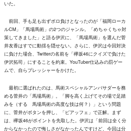
いた。
前回、手も足も出ずボロ負けとなったのが「福岡ローカ
ルCM」「馬場馬術」の2つのジャンル。「めちゃくちゃ対
策してきました」と語る伊沢に、「馬場馬術」を選んだ菅
井友香はすでに動揺を隠せない。さらに、伊沢は今回対決
に負けた場合、Twitterの名前を「欅坂46にクイズで負けた
伊沢拓司」にすることを約束。YouTuber仕込みの罰ゲー
ムで、自らプレッシャーをかけた。
最初に選ばれたのは、馬術スペシャルアンバサダーを務
める菅井の「馬場馬術」。「脚を高く上げてその場で足踏
みを（する 馬場馬術の高度な技は何？）」という問題
に、菅井がボタンを押し、「ピアッフェ」で正解。まず
は、欅坂46がポイントを先取した。伊沢は「前回は全く分
からなかったので悔しさがなかったんですけど、今回は分