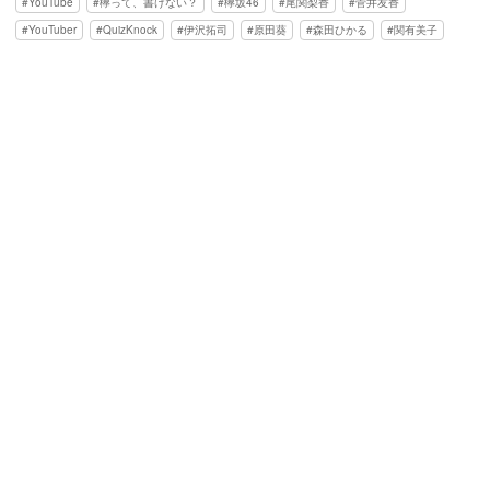
YouTube
欅って、書けない？
欅坂46
尾関梨香
菅井友香
YouTuber
QuizKnock
伊沢拓司
原田葵
森田ひかる
関有美子