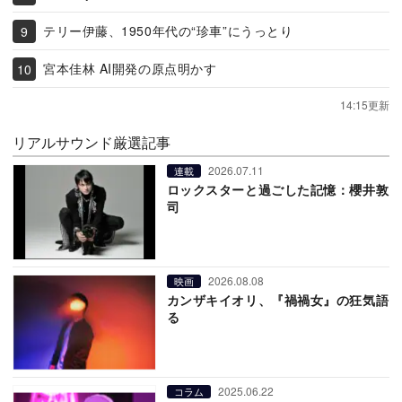
テリー伊藤、1950年代の“珍車”にうっとり
宮本佳林 AI開発の原点明かす
14:15更新
リアルサウンド厳選記事
2026.07.11
連載
ロックスターと過ごした記憶：櫻井敦
司
2026.08.08
映画
カンザキイオリ、『禍禍女』の狂気語
る
2025.06.22
コラム