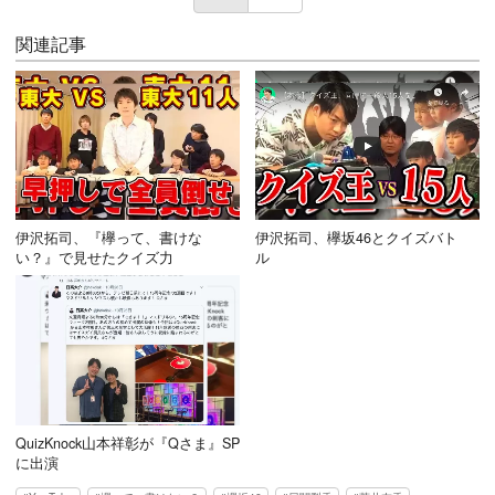
関連記事
伊沢拓司、『欅って、書けな
伊沢拓司、欅坂46とクイズバト
い？』で見せたクイズ力
ル
QuizKnock山本祥彰が『Qさま』SP
に出演