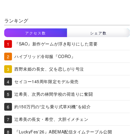
ランキング
アクセス数
シェア数
『SAO』新作ゲームが浮き彫りにした需要
ハイブリッド冷却服『CORO』
西野未姫の長女、父を恋しがり号泣
セイコー145周年限定モデル発売
辻希美、次男の林間学校の荷造りに奮闘
約150万円の“立ち乗り式草刈機”を紹介
辻希美の長女・希空、大胆イメチェン
『LuckyFes'26』ABEMA配信タイムテーブル公開