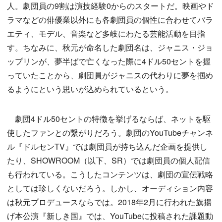
人。劇団員の9割は演技経験0からのスタートだ。映画やド
ラマなどの俳優業以外にも各劇団員の個性に合わせてバラ
エティ、モデル、音楽など多岐にわたる芸能活動を目指
す。ちなみに、秋元が命名した劇団名は、ジャニス・ジョ
ップリンが、夢半ばで亡くなった際に4ドル50セントを握
っていたことから、劇団員がジャニスの代わりに夢を掴め
るようにという思いが込められているという。
劇団4ドル50セントの特徴を挙げるならば、ネットを駆
使したファンとの繋がりだろう。劇団のYouTubeチャンネ
ル『ドルセンTV』では劇団員が持ち込んだ企画を提供し
たり、SHOWROOM（以下、SR）では劇団員の個人配信
も行われている。こうしたコンテンツは、劇団の宣伝戦略
としては珍しくないだろう。しかし、オーディション内容
は秋元プロデュースならでは。2018年2月に行われた旗揚
げ本公演『新しき国』では、YouTubeに投稿された課題動