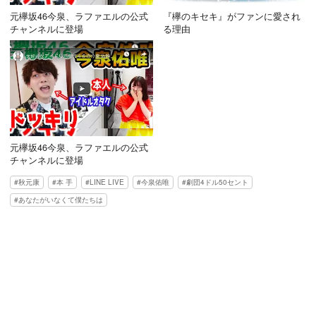
元欅坂46今泉、ラファエルの公式
『欅のキセキ』がファンに愛され
チャンネルに登場
る理由
元欅坂46今泉、ラファエルの公式
チャンネルに登場
秋元康
本 手
LINE LIVE
今泉佑唯
劇団4ドル50セント
あなたがいなくて僕たちは