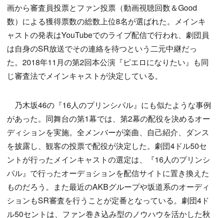
画から審査員投票とファン投票（動画視聴回数＆Good
数）による獲得票数の総数上位8名が選ばれた。メインキ
ャストの発表はYouTubeでのライブ配信で行われ、劇団員
は自身のSR放送でその連絡を待つという二元中継だっ
た。2018年11月の第2回本公演『ピエロになりたい』も同
じ審査法でメインキャストが決定している。
乃木坂46の『16人のプリンシパル』にも似たような事例
があった。同舞台の第1幕では、第2幕の配役を決めるオー
ディションを実施。全メンバーが楽曲、自己紹介、ダンス
を披露し、観客の投票で配役が決定した。劇団4ドル50セ
ントが行ったメインキャストの選定は、『16人のプリンシ
パル』で行ったオーデョションを配信サイトに置き換えた
ものだろう。また最近のAKBグループや坂道系のオーディ
ションもSR審査を行うことが定番となっている。劇団4ド
ル50セントは、ファン巻き込み型のノウハウを活かした秋