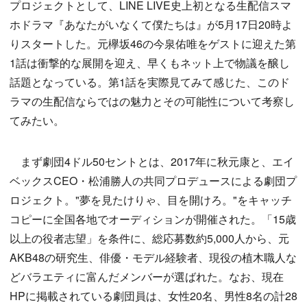
プロジェクトとして、LINE LIVE史上初となる生配信スマ
ホドラマ『あなたがいなくて僕たちは』が5月17日20時よ
りスタートした。元欅坂46の今泉佑唯をゲストに迎えた第
1話は衝撃的な展開を迎え、早くもネット上で物議を醸し
話題となっている。第1話を実際見てみて感じた、このド
ラマの生配信ならではの魅力とその可能性について考察し
てみたい。
まず劇団4ドル50セントとは、2017年に秋元康と、エイ
ベックスCEO・松浦勝人の共同プロデュースによる劇団プ
ロジェクト。"夢を見たけりゃ、目を開けろ。"をキャッチ
コピーに全国各地でオーディションが開催された。「15歳
以上の役者志望」を条件に、総応募数約5,000人から、元
AKB48の研究生、俳優・モデル経験者、現役の植木職人な
どバラエティに富んだメンバーが選ばれた。なお、現在
HPに掲載されている劇団員は、女性20名、男性8名の計28