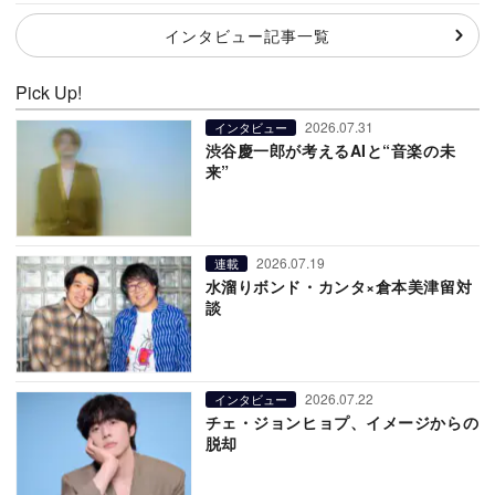
インタビュー記事一覧
Pick Up!
2026.07.31
インタビュー
渋谷慶一郎が考えるAIと“音楽の未
来”
2026.07.19
連載
水溜りボンド・カンタ×倉本美津留対
談
2026.07.22
インタビュー
チェ・ジョンヒョプ、イメージからの
脱却