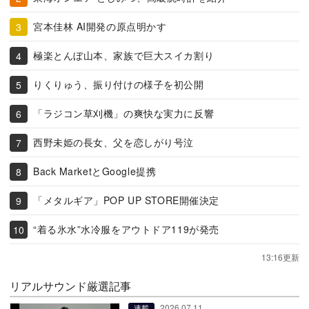
宮本佳林 AI開発の原点明かす
極楽とんぼ山本、家族で巨大スイカ割り
りくりゅう、振り付けの様子を初公開
「ラジコン草刈機」の爽快な実力に反響
西野未姫の長女、父を恋しがり号泣
Back MarketとGoogle提携
「メタルギア」POP UP STORE開催決定
“着る氷水”水冷服をアウトドア119が発売
13:16更新
リアルサウンド厳選記事
2026.07.11
連載