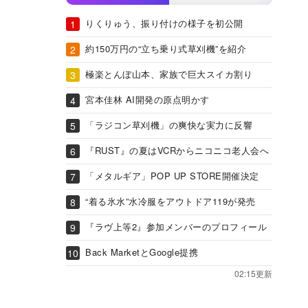
りくりゅう、振り付けの様子を初公開
約150万円の“立ち乗り式草刈機”を紹介
極楽とんぼ山本、家族で巨大スイカ割り
宮本佳林 AI開発の原点明かす
「ラジコン草刈機」の爽快な実力に反響
『RUST』の夏はVCRからニコニコ老人会へ
「メタルギア」POP UP STORE開催決定
“着る氷水”水冷服をアウトドア119が発売
『ラヴ上等2』参加メンバーのプロフィール
Back MarketとGoogle提携
02:15更新