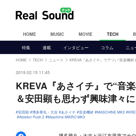
HOME
MUSIC
MOVIE
TECH
特集
連載
インタビュー
コラム
ニュ
HOME
TECH
ニュース
KREVA『あさイチ』でアツい“音楽機材
2019.02.15 11:45
KREVA『あさイチ』で“音
＆安田顕も思わず興味津々に
安田顕
博多華丸・大吉
あさイチ
音楽機材
MASCHINE MK3
KRE
Ableton Push 2
Maschine MIKRO MK3
博多華丸・大吉と近江友里恵アナウン