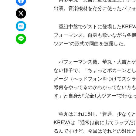
Facebookでシェア
出演。音楽機材を存分に使ったパフ
xでポスト
はてなブックマーク
番組中盤でゲストに登場したKREV
フォーマンス。自身も歌いながら各機
LINEで送る
ツアー”の形式で同曲を披露した。
パフォーマンス後、華丸・大吉とゲ
ない様子で、「ちょっとポカーンとし
メージ（ヘッドフォンをつけてスク
際何をやってるのかわかってない方
す」と自身が“完全1人ツアー”で行
華丸はこれに対し「普通、少なくと
KREVAは「通常は前に出てラップ
るんですけど、今回はそれとの対比