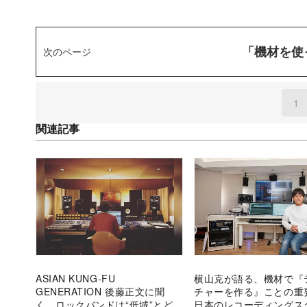
「機材を使
次のページ
1
(
関連記事
ASIAN KUNG-FU
横山克が語る、機材で『
GENERATION 後藤正文に聞
チャーを作る』ことの
く ロックバンドは“低域”とどう
日本のレコーディングス