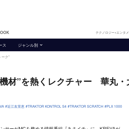
BOOK
テクノロジー×エンタ
ース
ジャンル別
トーク”
楽機材”を熱くレクチャー 華丸・
VA
近江友里恵
TRAKTOR KONTROL S4
TRAKTOR SCRATCH
PLX 1000
サーがMCを務める情報番組『あさイチ』に、KREVAが