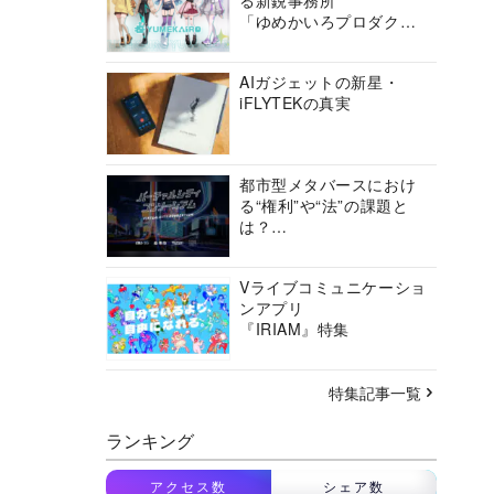
る新鋭事務所
「ゆめかいろプロダクシ
ョン」の挑戦に迫る
AIガジェットの新星・
iFLYTEKの真実
都市型メタバースにおけ
る“権利”や“法”の課題と
は？
バーチャルシティコンソ
ーシアムの挑戦に迫る
Vライブコミュニケーショ
ンアプリ
『IRIAM』特集
特集記事一覧
ランキング
アクセス数
シェア数