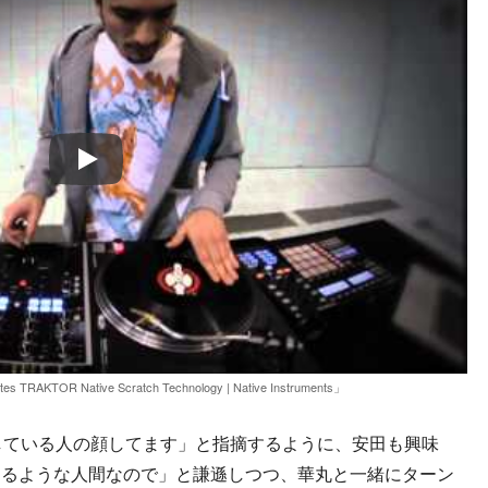
Play
TRAKTOR Native Scratch Technology | Native Instruments」
している人の顔してます」と指摘するように、安田も興味
回るような人間なので」と謙遜しつつ、華丸と一緒にターン