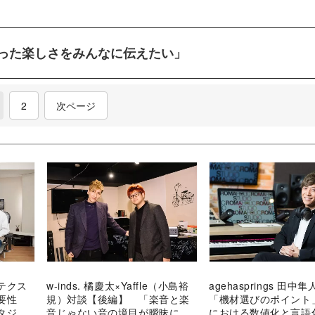
った楽しさをみんなに伝えたい」
current)
2
次ページ
テクス
w-inds. 橘慶太×Yaffle（小島裕
agehasprings 田中
重要性
規）対談【後編】 「楽音と楽
「機材選びのポイント
タジオ
音じゃない音の境目が曖昧にな
における数値化と言語