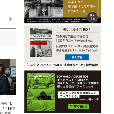
隼人が語る
」と“制作
化”の重要