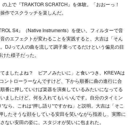
r DJ）の上で『TRAKTOR SCRATCH』を体験。「おおーっ！
な操作でスクラッチを楽しんだ。
OL S4』（Native Instruments）を使い、フィルターで音
て音のエフェクトが変わることを実践すると、大吉は「そん
。DJって人の曲を流して調子乗ってるだけという偏見の目
解けた様子だった。
ましたよね？ ピアノみたいに」と食いつき、KREVAは
。「これもコントローラーなんですけど、下から順番に曲の進行に合
、順番に押していけば楽器を演奏しているみたいになってる
ていましたけど、何を入れてもいいんです。自分のタイミン
”なら、これは“押し語り”ですかね」と説明。大吉は「そこ
も押したそうな顔をしている安田を笑いながら指差し、実際に
押さない安田の姿に、スタジオが笑いに包まれた。