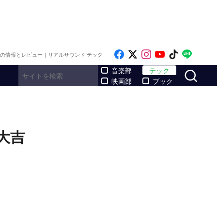
Like on Facebook
Follow on x
Follow on Inst
Follow on Y
Follow on
Follo
メの情報とレビュー｜リアルサウンド テック
サ
音楽部
テック
映画部
ブック
大吉