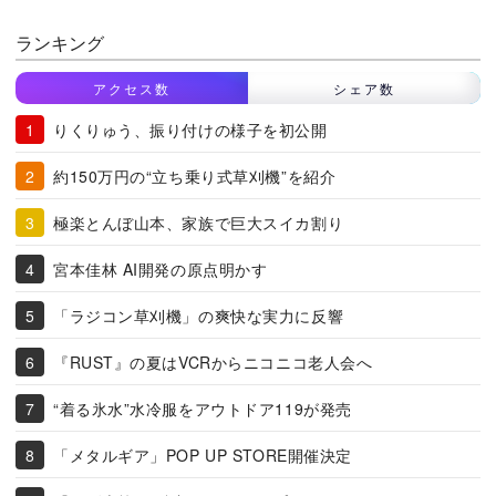
ランキング
アクセス数
シェア数
りくりゅう、振り付けの様子を初公開
約150万円の“立ち乗り式草刈機”を紹介
極楽とんぼ山本、家族で巨大スイカ割り
宮本佳林 AI開発の原点明かす
「ラジコン草刈機」の爽快な実力に反響
『RUST』の夏はVCRからニコニコ老人会へ
“着る氷水”水冷服をアウトドア119が発売
「メタルギア」POP UP STORE開催決定