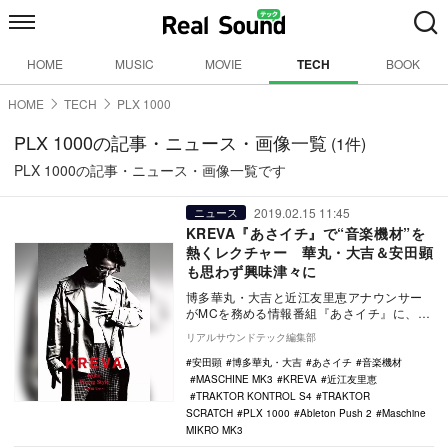
HOME
MUSIC
MOVIE
TECH
BOOK
HOME
TECH
PLX 1000
PLX 1000の記事・ニュース・画像一覧
(1件)
PLX 1000の記事・ニュース・画像一覧です
2019.02.15 11:45
ニュース
KREVA『あさイチ』で“音楽機材”を
熱くレクチャー 華丸・大吉＆安田顕
も思わず興味津々に
博多華丸・大吉と近江友里恵アナウンサー
がMCを務める情報番組『あさイチ』に、
KREVAが出演。音楽機材を存分に使ったパ
リアルサウンドテック編集部
フォーマン…
安田顕
博多華丸・大吉
あさイチ
音楽機材
MASCHINE MK3
KREVA
近江友里恵
TRAKTOR KONTROL S4
TRAKTOR
SCRATCH
PLX 1000
Ableton Push 2
Maschine
MIKRO MK3