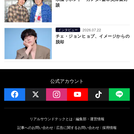
談
2026.07.22
インタビュー
チェ・ジョンヒョプ、イメージからの
脱却
公式アカウント
facebook
x
instagram
YouTube
Follow on 
LI
リアルサウンドテックとは
編集部・運営情報
記事へのお問い合わせ
広告に関するお問い合わせ
採用情報