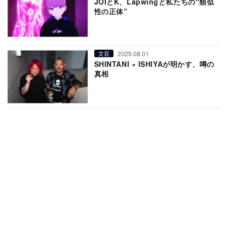
JOIとK、Lapwingと私たちの“類似
性の正体”
2025.08.01
文芸
SHINTANI × ISHIYAが明かす、噂の
真相