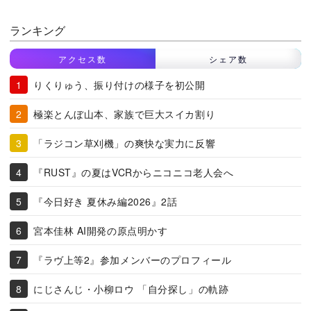
ランキング
アクセス数
シェア数
りくりゅう、振り付けの様子を初公開
極楽とんぼ山本、家族で巨大スイカ割り
「ラジコン草刈機」の爽快な実力に反響
『RUST』の夏はVCRからニコニコ老人会へ
『今日好き 夏休み編2026』2話
宮本佳林 AI開発の原点明かす
『ラヴ上等2』参加メンバーのプロフィール
にじさんじ・小柳ロウ 「自分探し」の軌跡