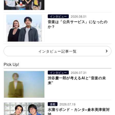
2026.08.01
インタビュー
音楽は「公共サービス」になったの
か？
インタビュー記事一覧
Pick Up!
2026.07.31
インタビュー
渋谷慶一郎が考えるAIと“音楽の未
来”
2026.07.19
連載
水溜りボンド・カンタ×倉本美津留対
談