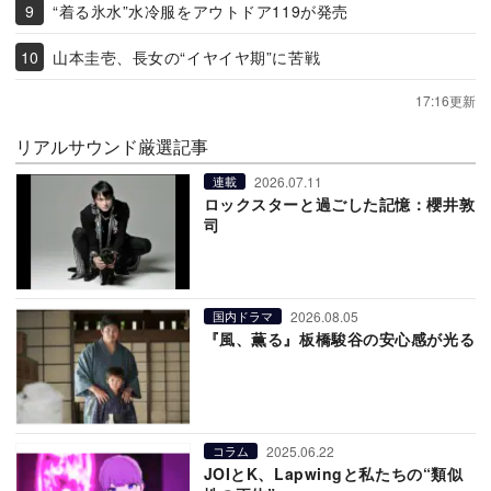
“着る氷水”水冷服をアウトドア119が発売
山本圭壱、長女の“イヤイヤ期”に苦戦
17:16更新
リアルサウンド厳選記事
2026.07.11
連載
ロックスターと過ごした記憶：櫻井敦
司
2026.08.05
国内ドラマ
『風、薫る』板橋駿谷の安心感が光る
2025.06.22
コラム
JOIとK、Lapwingと私たちの“類似