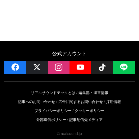
公式アカウント
facebook
x
instagram
YouTube
Follow on 
LI
リアルサウンドテックとは
編集部・運営情報
記事へのお問い合わせ
広告に関するお問い合わせ
採用情報
プライバシーポリシー
クッキーポリシー
外部送信ポリシー
記事配信先メディア
© realsound.jp