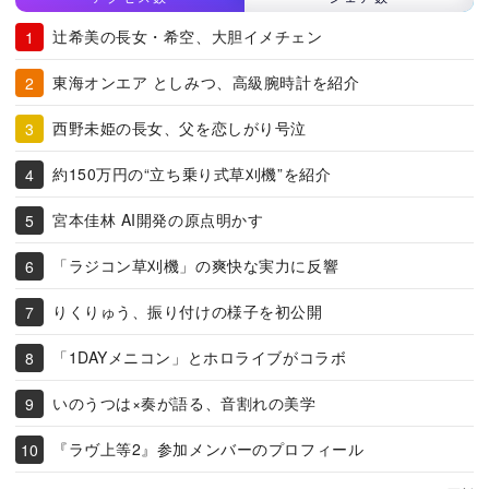
辻希美の長女・希空、大胆イメチェン
東海オンエア としみつ、高級腕時計を紹介
西野未姫の長女、父を恋しがり号泣
約150万円の“立ち乗り式草刈機”を紹介
宮本佳林 AI開発の原点明かす
「ラジコン草刈機」の爽快な実力に反響
りくりゅう、振り付けの様子を初公開
「1DAYメニコン」とホロライブがコラボ
いのうつは×奏が語る、音割れの美学
『ラヴ上等2』参加メンバーのプロフィール