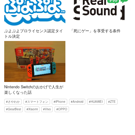
ぷよぷよプロライセンス認定タイ
「死にゲー」を享受する条件
トル決定
Nintendo Switchのおかげで人生が
楽しくなった話
さやわか
スマートフォン
iPhone
Android
HUAWEI
ZTE
GearBest
Xiaomi
Vivo
OPPO