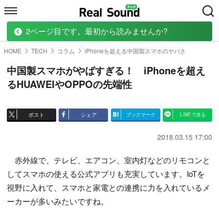
2ページ目です。最初から読みませんか?
HOME
MUSIC
MOVIE
TECH
BOOK
HOME
TECH
コラム
iPhoneを超える中国製スマホのヤバさ
中国製スマホがやばすぎる！ iPhoneを超え
るHUAWEIやOPPOの先端性
ポスト
シェア
ブックマーク
LINEで送る
2018.03.15 17:00
赤外線で、テレビ、エアコン、室内灯などのリモコンと
してスマホの使える公式アプリも充実しています。IoTを
視野に入れて、スマホと家電との連携に力を入れているメ
ーカーが多いみたいですね。