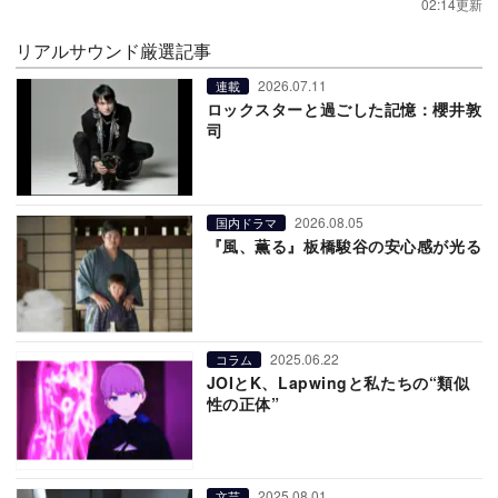
02:14更新
リアルサウンド厳選記事
2026.07.11
連載
ロックスターと過ごした記憶：櫻井敦
司
2026.08.05
国内ドラマ
『風、薫る』板橋駿谷の安心感が光る
2025.06.22
コラム
JOIとK、Lapwingと私たちの“類似
性の正体”
2025.08.01
文芸