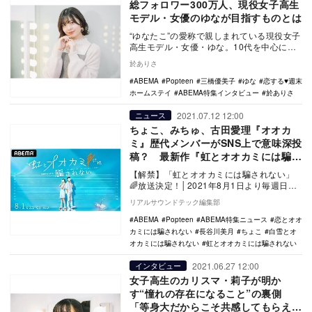
総フォロワー300万人、現役女子高生
モデル・女優のゆなが目指すものとは
“ゆなたこ”の愛称で親しまれている現役女子
高生モデル・女優・ゆな。10代を中心に支
持を集める彼女だが、2021年はこれまで以
於ありさ
上に…
ABEMA
Popteen
三橋優美子
ゆな
恋する♥週末
ホームステイ
ABEMA特集インタビュー
於ありさ
2021.07.12 12:00
ニュース
ちょこ、みちゅ、古田愛理『オオカ
ミ』歴代メンバーがSNS上で意味深投
稿？ 最新作『虹とオオカミには騙さ
れない』放送決定
【解禁】「虹とオオカミには騙されない」
🌈放送決定！│2021年8月1日より毎週日曜
よる10時ABEMAで放送！ ABEMAオ…
リアルサウンドテック編集部
ABEMA
Popteen
ABEMA特集ニュース
恋とオオ
カミには騙されない
長谷川美月
ちょこ
白雪とオ
オカミには騙されない
虹とオオカミには騙されない
2021.06.27 12:00
インタビュー
女子高生のカリスマ・莉子が明か
す“憧れの存在になること”の裏側
「等身大だからこそ共感してもらえ