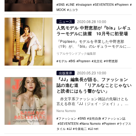
SNS
LINE
Instagram
SEVENTEEN
Popteen
LI
MOOK
ニコラ
2020.08.28 10:00
ニュース
人気モデル 中野恵那が『bis』レギュ
ラーモデルに抜擢 10月号に初登場
『Popteen』モデルを卒業した中野恵那
（19）が、『bis』のレギュラーモデルに抜
擢され、9月1日に発売する10月号に初登
リアルサウンドブック編集部
場…
モデル
BiS
Popteen
光文社
中野恵那
2020.05.23 10:00
出版業界
『JJ』編集長が語る、ファッション
誌の進む道 「リアルなことじゃない
と読者にはもう響かない」
赤文字系ファッション雑誌の先駆けとも
言える存在『JJ（ジェイ・ジェイ）』。本
誌はもともと『女性自身』別冊として創刊
Nana Numoto
され…
ファッション
SNS
女性自身
ファッション誌
SEVENTEEN
Nana Numoto
Popteen
ライフス
タイル
JJ
今泉祐二
JJ net