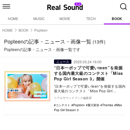
HOME
MUSIC
MOVIE
TECH
BOOK
HOME
BOOK
Popteen
Popteenの記事・ニュース・画像一覧
(13件)
Popteenの記事・ニュース・画像一覧です
2025.03.24 16:00
ニュース
“日本一ポップで可愛いteen”を発掘
する国内最大級のコンテスト「Miss
Pop Girl Season 3」開催
“日本一ポップで可愛いteen”を発掘する国内
最大級のコンテスト「Miss Pop Girl
Season 3」が開催決定。13…
リアルサウンドブック編集部
コンテスト
Popteen
重川茉弥
Themiss
Miss
Pop Girl Season 3