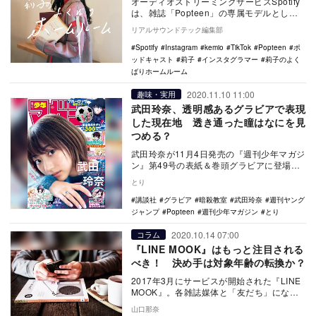
オーディオストリーミングサービスSpotify
は、雑誌「Popteen」の専属モデルとして
活躍する現役女子高生の莉子がパーソナ
リアルサウンドテック編集部
リ…
Spotify
Instagram
kemio
TikTok
Popteen
ポ
ッドキャスト
莉子
インスタグラマー
莉子のよく
ばりホームルーム
2020.11.10 11:00
趣味・実用
武田玲奈、透明感あるグラビアで表現
した現在地 透き通った瞳はなにを見
つめる？
武田玲奈が11月4日発売の『週刊少年マガジ
ン』第49号の表紙＆巻頭グラビアに登場し
た。今年8月5日に発売された同誌36・37合
とり
併…
講談社
グラビア
暗殺教室
武田玲奈
週刊ヤング
ジャンプ
Popteen
週刊少年マガジン
とり
2020.10.14 07:00
コラム
『LINE MOOK』はもっと注目される
べき！ 決め手は対象年齢の転換か？
2017年3月にサービスが開始された『LINE
MOOK』。各雑誌媒体と「友だち」になる
ことで、定期的に簡単な記事を受け取るこ
山口那奈
と…