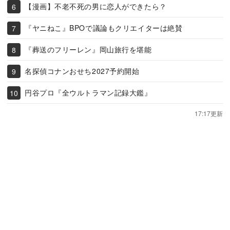
【漫画】不老不死の男に恋人ができたら？
『ヤニねこ』BPOで議論もクリエイターは絶賛
『葬送のフリーレン』岡山旅行を堪能
名探偵コナンおせち2027予約開始
円谷プロ『全ウルトラマン記録大鑑』
17:17更新