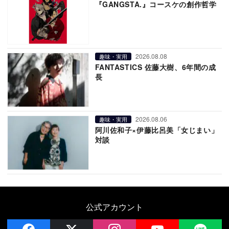
『GANGSTA.』コースケの創作哲学
2026.08.08
趣味・実用
FANTASTICS 佐藤大樹、6年間の成
長
2026.08.06
趣味・実用
阿川佐和子×伊藤比呂美「女じまい」
対談
公式アカウント