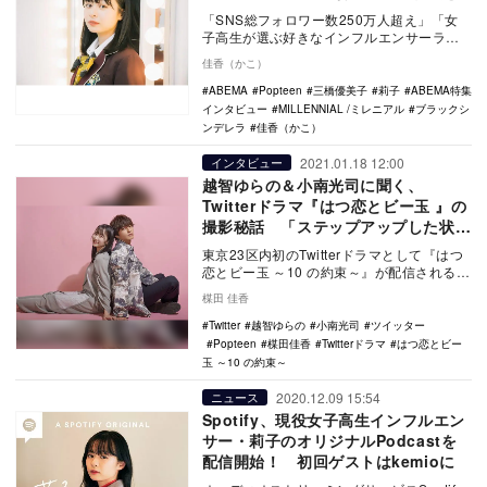
る」
「SNS総フォロワー数250万人超え」「女
子高生が選ぶ好きなインフルエンサーラン
キング2年連続1位」とティーンに絶大な人
佳香（かこ）
気を誇る…
ABEMA
Popteen
三橋優美子
莉子
ABEMA特集
インタビュー
MILLENNIAL /ミレニアル
ブラックシ
ンデレラ
佳香（かこ）
2021.01.18 12:00
インタビュー
越智ゆらの＆小南光司に聞く、
Twitterドラマ『はつ恋とビー玉 』の
撮影秘話 「ステップアップした状態
で再共演できて嬉しい」
東京23区内初のTwitterドラマとして『はつ
恋とビー玉 ～10 の約束～』が配信されるこ
とが決まった。 天王洲アイルで育…
楳田 佳香
Twitter
越智ゆらの
小南光司
ツイッター
Popteen
楳田佳香
Twitterドラマ
はつ恋とビー
玉 ～10 の約束～
2020.12.09 15:54
ニュース
Spotify、現役女子高生インフルエン
サー・莉子のオリジナルPodcastを
配信開始！ 初回ゲストはkemioに