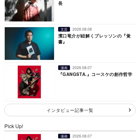
長
2026.08.08
文芸
濱口竜介が紐解くブレッソンの『覚
書』
2026.08.07
漫画
『GANGSTA.』コースケの創作哲学
インタビュー記事一覧
Pick Up!
2026.08.07
漫画