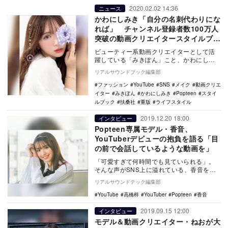
2020.02.02 14:36
ニュース
かわにしみき「自分の名刺代わりにな
れば」 チャンネル登録者数100万人
突破の動画クリエイタースタイルブッ
ク
ビューティー系動画クリエイターとして活
躍している「みきぽん」こと、かわにしみ
きのスタイルブック『かわにしみきの…』
リアルサウンドブック編集部
が、1月31日…
ファッション
YouTube
SNS
メイク
動画クリエ
イター
みきぽん
かわにしみき
Popteen
スタイ
ルブック
扶桑社
重版
ライフスタイル
2019.12.20 18:00
インタビュー
Popteen専属モデル・香音、
YouTuberデビューの抱負を語る「目
の前で会話しているような動画を」
「可愛すぎて何時間でも見ていられる」。
そんな声がSNS上に溢れている、香音をご
存知だろうか。ファッション誌『ニコ☆プ
リアルサウンドテック編集部
チ』、『ニコ…
YouTube
高橋梓
YouTuber
Popteen
香音
2019.09.15 12:00
インタビュー
モデル＆動画クリエイター・ねおが大