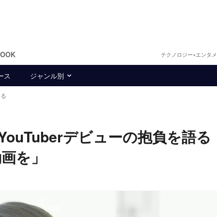
BOOK
テクノロジー×エンタ
ース
ジャンル別
語る
、YouTuberデビューの抱負を語る
動画を」