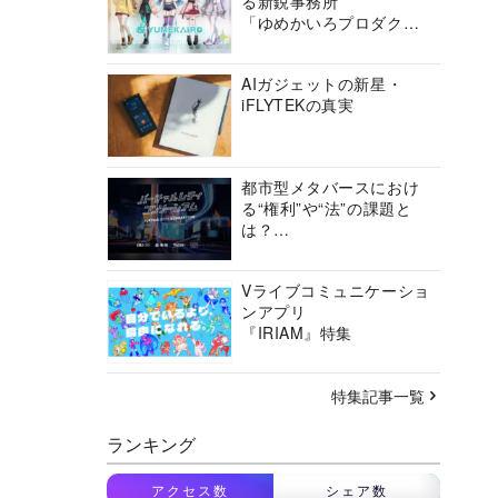
る新鋭事務所
「ゆめかいろプロダクシ
ョン」の挑戦に迫る
AIガジェットの新星・
iFLYTEKの真実
都市型メタバースにおけ
る“権利”や“法”の課題と
は？
バーチャルシティコンソ
ーシアムの挑戦に迫る
Vライブコミュニケーショ
ンアプリ
『IRIAM』特集
特集記事一覧
ランキング
アクセス数
シェア数