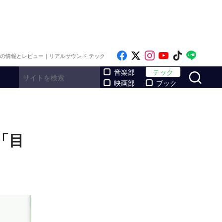
Like on Facebook
Follow on x
Follow on Inst
Follow on Y
Follow on
Follo
メの情報とレビュー｜リアルサウンド テック
サ
音楽部
テック
映画部
ブック
「目