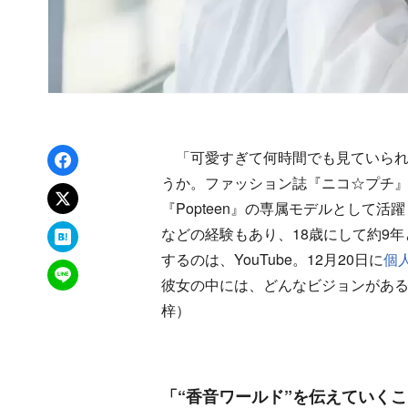
Facebookでシェア
「可愛すぎて何時間でも見ていられ
うか。ファッション誌『ニコ☆プチ』
xでポスト
『Popteen』の専属モデルとして
はてなブックマーク
などの経験もあり、18歳にして約9
するのは、YouTube。12月20日に
個
LINEで送る
彼女の中には、どんなビジョンがあ
梓）
「“香音ワールド”を伝えていく