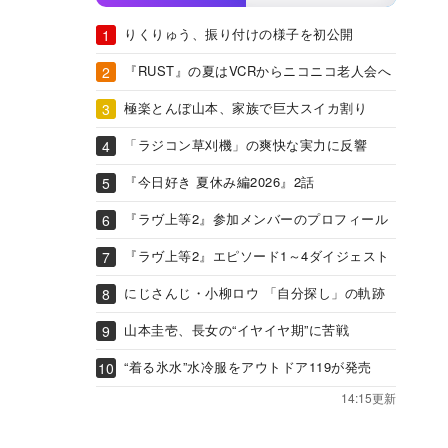
りくりゅう、振り付けの様子を初公開
『RUST』の夏はVCRからニコニコ老人会へ
極楽とんぼ山本、家族で巨大スイカ割り
「ラジコン草刈機」の爽快な実力に反響
『今日好き 夏休み編2026』2話
『ラヴ上等2』参加メンバーのプロフィール
『ラヴ上等2』エピソード1～4ダイジェスト
にじさんじ・小柳ロウ 「自分探し」の軌跡
山本圭壱、長女の“イヤイヤ期”に苦戦
“着る氷水”水冷服をアウトドア119が発売
14:15更新