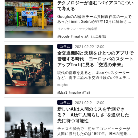
テクノロジーが含む“バイアス”につい
て考える
GoogleのAI倫理チーム共同責任者の一人で
あったTimnit Gebruが昨年12月に解雇され
てから約2ヶ月。テック界ではG…
リアルサウンドテック編集部
Google
mugiho
AI（人工知能）
2021.02.22 12:00
コラム
全交通機関と決済をひとつのアプリで
管理する時代 ヨーロッパのスタート
アップTrafiに見る「交通の未来」
現代の都市を見ると、Uberやeスクーター
など、街中に溢れる交通手段のバラエティ
は、過去に見ない成長と多様化を遂げてい
mugiho
る。 …
MaaS
mugiho
Trafi
2021.02.21 12:00
コラム
新しいAIは人間のミスを予測でき
る？ AIが“人間らしさ”を追求した
先に待つ可能性
チェスの試合で、初めてコンピューターが
人間に勝利したのは1997年。IBMの開発し