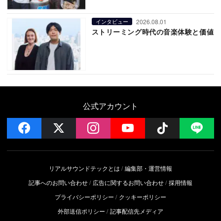
2026.08.01
インタビュー
ストリーミング時代の音楽体験と価値
公式アカウント
facebook
x
instagram
YouTube
Follow on 
LI
リアルサウンドテックとは
編集部・運営情報
記事へのお問い合わせ
広告に関するお問い合わせ
採用情報
プライバシーポリシー
クッキーポリシー
外部送信ポリシー
記事配信先メディア