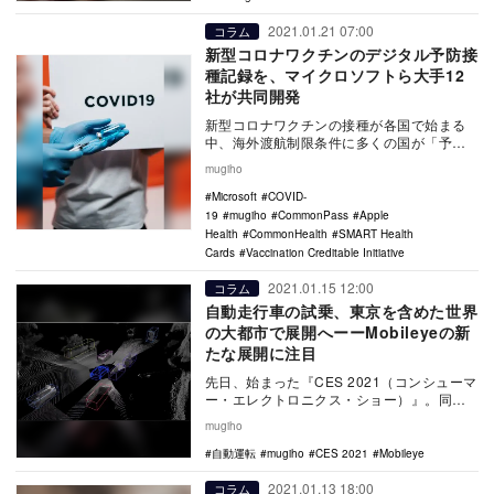
2021.01.21 07:00
コラム
新型コロナワクチンのデジタル予防接
種記録を、マイクロソフトら大手12
社が共同開発
新型コロナワクチンの接種が各国で始まる
中、海外渡航制限条件に多くの国が「予防
接種記録」を追加している。現在存在する
mugiho
記録の中で一番…
Microsoft
COVID-
19
mugiho
CommonPass
Apple
Health
CommonHealth
SMART Health
Cards
Vaccination Creditable Initiative
2021.01.15 12:00
コラム
自動走行車の試乗、東京を含めた世界
の大都市で展開へーーMobileyeの新
たな展開に注目
先日、始まった『CES 2021（コンシューマ
ー・エレクトロニクス・ショー）』。同イ
ベントは、全米民生技術協会によって1967
mugiho
年…
自動運転
mugiho
CES 2021
Mobileye
2021.01.13 18:00
コラム