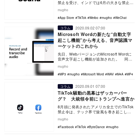
禁止を受け、インドでは6月の大きな禁止令
に加え、さらに100を超える中国アプリの
mugiho
A…
App Store
TikTok
Weibo
mugiho
WeChat
2020.09.02 07:00
コラム
Microsoft Wordの新たな“自動文字
起こし機能”から考える、音声認識マ
ーケットのこれから
先日、WebバージョンのMicrosoft Wordに
音声文字起こし機能が追加された。 同サ
ービスは、Microsoft 3…
mugiho
MP3
mugiho
Microsoft Word
WAV
M4A
MP4
2020.09.01 07:00
コラム
TikTok騒動の黒幕はザッカーバー
グ？ 大統領令前にトランプへ進言か
8月頭に発表されたアメリカ全土でのTikTok
禁止令は、テック界で旋風を巻き起こして
いる。 つい先日も、5月に「元ディズニ
mugiho
ー…
Facebook
TikTok
ByteDance
mugiho