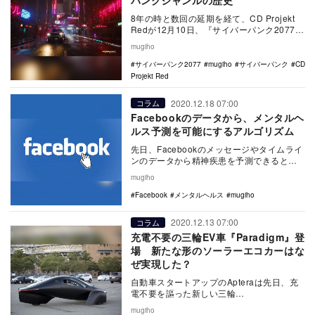
パンクジャンルの歴史
8年の時と数回の延期を経て、CD Projekt
Redが12月10日、『サイバーパンク2077』
をようやくリリースした。 …
mugiho
サイバーパンク2077
mugiho
サイバーパンク
CD
Projekt Red
2020.12.18 07:00
コラム
Facebookのデータから、メンタルヘ
ルス予測を可能にするアルゴリズム
先日、Facebookのメッセージやタイムライ
ンのデータから精神疾患を予測できるとい
う研究が発表された。 過去にFacebo…
mugiho
Facebook
メンタルヘルス
mugiho
2020.12.13 07:00
コラム
充電不要の三輪EV車『Paradigm』登
場 新たな形のソーラーエコカーはな
ぜ実現した？
自動車スタートアップのApteraは先日、充
電不要を謳った新しい三輪
EV『Paradigm』を発表した。 Apteraの
mugiho