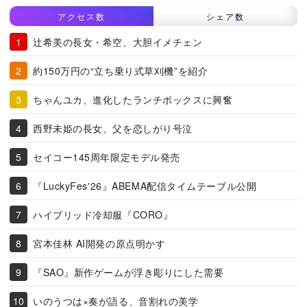
アクセス数
シェア数
辻希美の長女・希空、大胆イメチェン
約150万円の“立ち乗り式草刈機”を紹介
ちゃんユカ、進化したランチボックスに興奮
西野未姫の長女、父を恋しがり号泣
セイコー145周年限定モデル発売
『LuckyFes'26』ABEMA配信タイムテーブル公開
ハイブリッド冷却服『CORO』
宮本佳林 AI開発の原点明かす
『SAO』新作ゲームが浮き彫りにした需要
いのうつは×奏が語る、音割れの美学