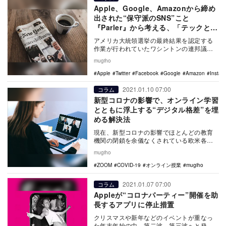
Apple、Google、Amazonから締め
出された“保守派のSNS”こと
『Parler』から考える、「テックと言
論の自由の関係」
アメリカ大統領選挙の最終結果を認定する
作業が行われていたワシントンの連邦議会
議事堂に、ドナルド・トランプの支持者た
mugiho
ちが乱入し、5…
Apple
Twitter
Facebook
Google
Amazon
Instag
2021.01.10 07:00
コラム
新型コロナの影響で、オンライン学習
とともに浮上する“デジタル格差”を埋
める解決法
現在、新型コロナの影響でほとんどの教育
機関の閉鎖を余儀なくされている欧米各国
では、学習をオンラインに移行している。
mugiho
多くのコ…
ZOOM
COVID-19
オンライン授業
mugiho
2021.01.07 07:00
コラム
Appleが“コロナパーティー”開催を助
長するアプリに停止措置
クリスマスや新年などのイベントが重なっ
た年末年始の中、第二波、第三波へと発展