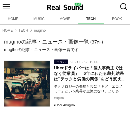
HOME
MUSIC
MOVIE
TECH
BOOK
HOME
TECH
mugiho
mugihoの記事・ニュース・画像一覧
(37件)
mugihoの記事・ニュース・画像一覧です
2021.02.28 12:00
コラム
Uberドライバーは「個人事業主では
なく従業員」 5年にわたる裁判結果
は“テックと労働の関係”をどう変え
る？
テクノロジーの発展と共に「ギグ・エコノ
ミー」という業界が主流になり、より多く
の人たちがこれらのサービスを利用して仕
mugiho
事を見つける機…
Uber
mugiho