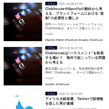
2021.02.08 07:00
コラム
ClubhouseやSpotifyの動向から考
える、プラットフォームにおける“規
制”の必要性と難しさ
音声ベースのソーシャルプラットフォーム
Clubhouseは、まだベータ版ということも
あり招待制をとっているにも関わらず、す
mugiho
でに世…
Spotify
Twitter
Facebook
mugiho
Clubhouse
2021.02.04 07:00
コラム
Clubhouseは“ハラスメント”を助長
する場か？ 海外で起こっている問題
から考える
最近話題になっている、完全招待制の音声
SNS『Clubhouse』。サービス開始から10
ヶ月経過したいま、日本での電話番号認証
mugiho
が…
mugiho
Clubhouse
2021.01.30 07:00
コラム
アメリカ大統領選、Twitterで誤情報
を流した男が逮捕