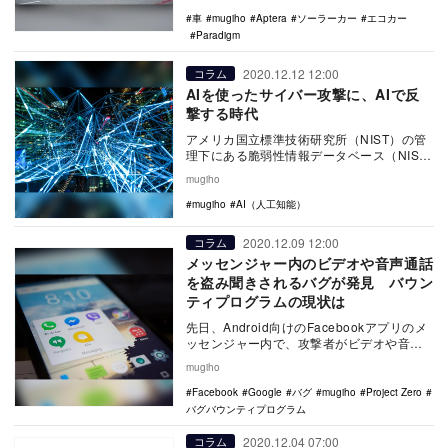
最初…
車
mugiho
Aptera
ソーラーカー
エコカー
Paradigm
2020.12.12 12:00
コラム
AIを使ったサイバー攻撃に、AIで反
撃する時代
アメリカ国立標準技術研究所（NIST）の管
理下にある脆弱性情報データベース（NIS）
は昨年9月に世界で初めてAIアルゴリズムへ
mugiho
の…
mugiho
AI（人工知能）
2020.12.09 12:00
コラム
メッセンジャー内のビデオや音声通話
を盗み聞きされるバグが発見 バウン
ティプログラムの現状は
先日、Android向けのFacebookアプリのメ
ッセンジャー内で、攻撃者がビデオや音声
電話をかけることで、応答までの間の音
mugiho
声…
Facebook
Google
バグ
mugiho
Project Zero
バグバウンティプログラム
2020.12.04 07:00
コラム