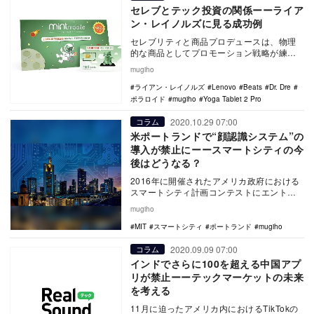
セレブとテック投資の関係ーーライア
ン・レイノルズに見る成功例
セレブリティと商品プロデュースは、物理
的な商品としてプロモーション戦略が練り
やすいことや、目に見えての売り上げがあ
mugiho
ることなどから…
ライアン・レイノルズ
Lenovo
Beats
Dr. Dre
ポラロイド
mugiho
Yoga Tablet 2 Pro
2020.10.29 07:00
コラム
米ポートランドで“顔認識システム”の
導入が禁止にーースマートシティの今
後はどうなる？
2016年に開催されたアメリカ政府における
スマートシティ計画コンテストにエントリ
ーしたポートランドは先月、アメリカ国内
mugiho
で最も厳し…
MIT
スマートシティ
ポートランド
mugiho
2020.09.09 07:00
コラム
インドでさらに100を超える中国アプ
リが禁止ーーテックマーケットの未来
を考える
11月に迫ったアメリカ内におけるTikTokの