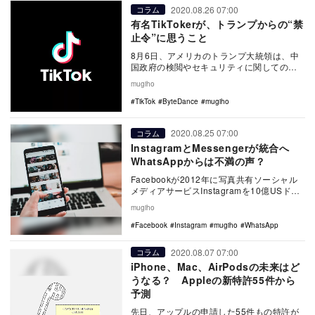
2020.08.26 07:00
コラム
有名TikTokerが、トランプからの“禁
止令”に思うこと
8月6日、アメリカのトランプ大統領は、中
国政府の検閲やセキュリティに関しての懸
念から、中国発のSNSアプリTikTokのオー
mugiho
ナー…
TikTok
ByteDance
mugiho
2020.08.25 07:00
コラム
InstagramとMessengerが統合へ
WhatsAppからは不満の声？
Facebookが2012年に写真共有ソーシャル
メディアサービスInstagramを10億USドル
で買収してから8年経った今、F…
mugiho
Facebook
Instagram
mugiho
WhatsApp
2020.08.07 07:00
コラム
iPhone、Mac、AirPodsの未来はど
うなる？ Appleの新特許55件から
予測
先日、アップルの申請した55件もの特許が