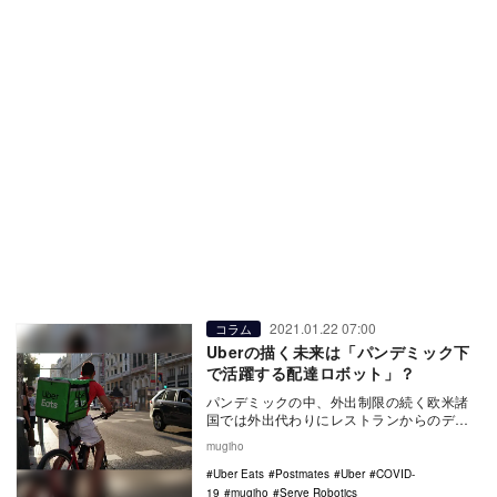
2021.01.22 07:00
コラム
Uberの描く未来は「パンデミック下
で活躍する配達ロボット」？
パンデミックの中、外出制限の続く欧米諸
国では外出代わりにレストランからのデリ
バリーを可能にする宅配サービスの需要が
mugiho
急増しており、…
Uber Eats
Postmates
Uber
COVID-
19
mugiho
Serve Robotics