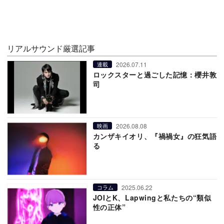
リアルサウンド厳選記事
2026.07.11
連載
ロックスターと過ごした記憶：櫻井敦
司
2026.08.08
映画
カンザキイオリ、『禍禍女』の狂気語
る
2025.06.22
コラム
JOIとK、Lapwingと私たちの“類似
性の正体”