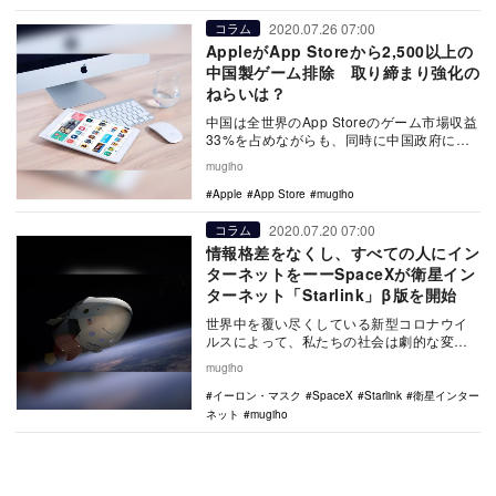
2020.07.26 07:00
コラム
AppleがApp Storeから2,500以上の
中国製ゲーム排除 取り締まり強化の
ねらいは？
中国は全世界のApp Storeのゲーム市場収益
33%を占めながらも、同時に中国政府によ
って想像以上に厳しい規制や、認可までの
mugiho
長…
Apple
App Store
mugiho
2020.07.20 07:00
コラム
情報格差をなくし、すべての人にイン
ターネットをーーSpaceXが衛星イン
ターネット「Starlink」β版を開始
世界中を覆い尽くしている新型コロナウイ
ルスによって、私たちの社会は劇的な変化
を遂げている。人や人混みを避けるための
mugiho
主要手段として…
イーロン・マスク
SpaceX
Starlink
衛星インター
ネット
mugiho