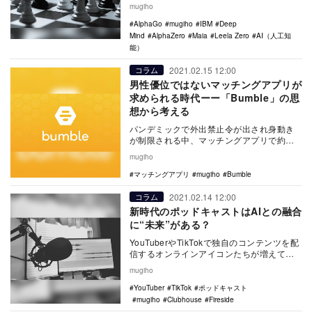
たスーパーコンピューター「ディープ・ブ
mugiho
ルー」が…
AlphaGo
mugiho
IBM
Deep
Mind
AlphaZero
Maia
Leela Zero
AI（人工知
能）
2021.02.15 12:00
コラム
男性優位ではないマッチングアプリが
求められる時代ーー「Bumble」の思
想から考える
パンデミックで外出禁止令が出され身動き
が制限される中、マッチングアプリで約束
し、人と気軽に会うという行為がとても難
mugiho
しくなった。し…
マッチングアプリ
mugiho
Bumble
2021.02.14 12:00
コラム
新時代のポッドキャストはAIとの融合
に“未来”がある？
YouTuberやTikTokで独自のコンテンツを配
信するオンラインアイコンたちが増えてい
く中、ビジュアルのない音声コンテンツ
mugiho
は…
YouTuber
TikTok
ポッドキャスト
mugiho
Clubhouse
Fireside