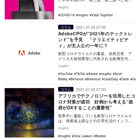
している新型コロナは変異を経てイギリス
mugiho
で大流行してお…
COVID-19
mugiho
Vybe Together
2021.01.04 07:00
コラム
AdobeCPOが“2021年のテックトレ
ンド”を予見 「クリエイティビテ
ィ」が主人公の一年に？
新型コロナウイルスの蔓延、自然災害、ア
メリカ大統領選挙に代表される政権交代
と、世界中であらゆる出来事が相次いだ
mugiho
2020年は、テク…
YouTube
TikTok
Adobe
mugiho
Scott
Belsky
Behance
Braintrust
CashDrop
Circle
Gene
2021.01.03 07:00
コラム
アフリカでテクノロジーを活用したコ
ロナ対策が成功 好例から考える“政
府がDXすることの重要性”
世界中に蔓延している新型コロナウイルス
は、発展途上国などの日常生活のインフラ
の基盤が整っていない場所でも猛威を振る
mugiho
っている。 …
mugiho
Cina Lawson
Novissi