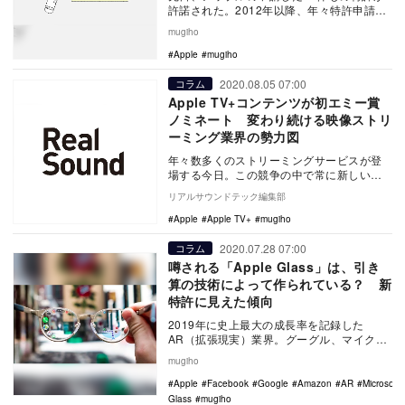
許諾された。2012年以降、年々特許申請数
と許諾数が低下し続けていたアップルにと
mugiho
って、今…
Apple
mugiho
2020.08.05 07:00
コラム
Apple TV+コンテンツが初エミー賞
ノミネート 変わり続ける映像ストリ
ーミング業界の勢力図
年々数多くのストリーミングサービスが登
場する今日。この競争の中で常に新しいコ
ンテンツを生産し続けながらクオリティと
リアルサウンドテック編集部
オーディエンス…
Apple
Apple TV+
mugiho
2020.07.28 07:00
コラム
噂される「Apple Glass」は、引き
算の技術によって作られている？ 新
特許に見えた傾向
2019年に史上最大の成長率を記録した
AR（拡張現実）業界。グーグル、マイクロ
ソフト、アマゾン、フェイスブックをはじ
mugiho
めとしたテッ…
Apple
Facebook
Google
Amazon
AR
Microsoft
Glass
mugiho