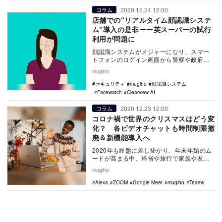
2020.12.24 12:00
コラム
店舗での“リアルタイム顔認識システ
ム”導入の是非ーー英スーパーの試行
利用が問題に
顔認識システムがメジャーになり、スマー
トフォンのログイン画面から警察や政府機
関などに利用を拡大する中、民間の顔認識
mugiho
システム企業の…
セキュリティ
mugiho
顔認識システム
Facewatch
Clearview AI
2020.12.23 12:00
コラム
コロナ禍で世界のクリスマスはどう変
化？ 各ビデオチャットも時間制限撤
廃＆新機能導入へ
2020年も終盤に差し掛かり、年末年始のム
ードが高まる中、帰省や旅行で家族や友達
に会う機会が増える。しかし、現状は同時
mugiho
にコロナの…
Alexa
ZOOM
Google Meet
mugiho
Teams