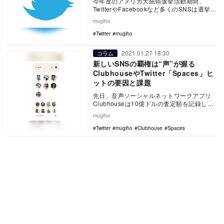
今年度のアメリカ大統領選挙活動期間、
TwitterやFacebookなど多くのSNSは選挙に
関する誤情報を厳しく取り締まった。投…
mugiho
Twitter
mugiho
2021.01.27 18:30
コラム
新しいSNSの覇権は“声”が握る
ClubhouseやTwitter「Spaces」ヒ
ットの要因と課題
先日、音声ソーシャルネットワークアプリ
Clubhouseは10億ドルの査定額を記録し
た。2020年3月に数人の友人たちに向けて
mugiho
ベ…
Twitter
mugiho
Clubhouse
Spaces