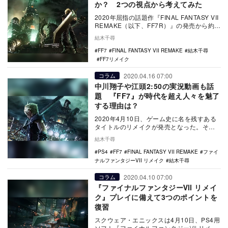
か？ 2つの視点から考えてみた
2020年屈指の話題作『FINAL FANTASY VII
REMAKE（以下、FF7R）』の発売から約2
週間が経ち、ネット上に…
結木千尋
FF7
FINAL FANTASY VII REMAKE
結木千尋
FF7リメイク
2020.04.16 07:00
コラム
中川翔子や江頭2:50の実況動画も話
題 『FF7』が時代を超え人々を魅了
する理由は？
2020年4月10日、ゲーム史に名を残すある
タイトルのリメイクが発売となった。その
タイトルの名は『FINAL FANTASY V…
結木千尋
PS4
FF7
FINAL FANTASY VII REMAKE
ファイ
ナルファンタジーVII リメイク
結木千尋
2020.04.10 07:00
コラム
『ファイナルファンタジーⅦ リメイ
ク』プレイに備えて3つのポイントを
復習
スクウェア・エニックスは4月10日、PS4用
ソフト『ファイナルファンタジーⅦ リメイ