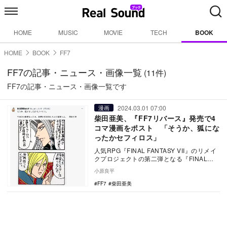
HOME
MUSIC
MOVIE
TECH
BOOK
HOME
BOOK
FF7
FF7の記事・ニュース・画像一覧
(11件)
FF7の記事・ニュース・画像一覧です
2024.03.01 07:00
漫画
柴田亜美、『FF7リバース』発売で4
コマ漫画をポスト 「そうか、狐にな
ったかセフィロス」
人気RPG『FINAL FANTASY VII』のリメイ
クプロジェクトの第二弾となる『FINAL
FANTASY VII REB…
小原良平
FF7
柴田亜美