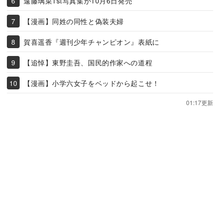
遠藤璃菜1st写真集が10月6日発売
【漫画】同姓の同性と偽装夫婦
賀喜遥香『週刊少年チャンピオン』表紙に
【追悼】東野圭吾、国民的作家への道程
【漫画】小学六女子をベッドから起こせ！
01:17更新