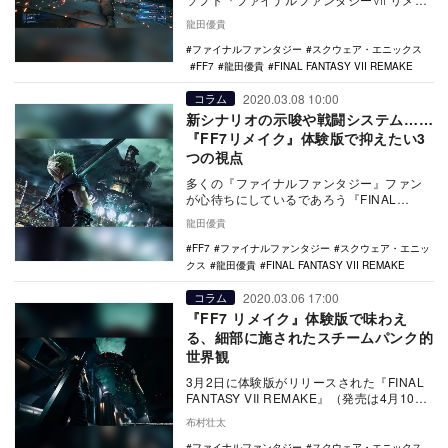
ク』（以下『FFⅦ リメイク』）を発売し
龍田優貴
た。…
ファイナルファンタジー
スクウェア・エニックス
FF7
龍田優貴
FINAL FANTASY VII REMAKE
2020.03.08 10:00
コラム
新シナリオの示唆や戦闘システム……
『FF7リメイク』体験版で抑えたい3
つの視点
多くの『ファイナルファンタジー』ファン
が心待ちにしているであろう『FINAL
FANTASY Ⅶ RIMAKE』（以下『FF7 …
龍田優貴
FF7
ファイナルファンタジー
スクウェア・エニッ
クス
龍田優貴
FINAL FANTASY VII REMAKE
2020.03.06 17:00
コラム
『FF7 リメイク』体験版で味わえ
る、細部に施されたスチームパンク的
世界観
3月2日に体験版がリリースされた『FINAL
FANTASY VII REMAKE』（発売は4月10
日）を、皆さんはもうプレイ済…
布村壮太
ファイナルファンタジー
スクウェア・エニックス