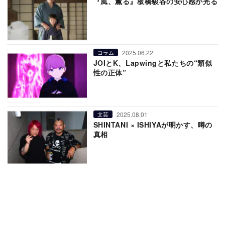
『風、薫る』板橋駿谷の安心感が光る
2025.06.22
コラム
JOIとK、Lapwingと私たちの“類似
性の正体”
2025.08.01
文芸
SHINTANI × ISHIYAが明かす、噂の
真相