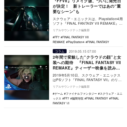
『FFVII』リメイク版、ついに発売日
が決定！ 新トレーラーではあの“重
要なシーン”も
スクウェア・エニックスは、Playstation4用
ソフト『FINAL FANTASY VII REMAKE』に
ついて、2020…
リアルサウンドテック編集部
FF7
FINAL FANTASY VII
REMAKE
PlayStation4
FINAL FANTASY
2019.05.15 07:00
コラム
2年間で変貌した“クラウドの顔”と女
装への期待 『FINAL FANTASY VII
REMAKE』ティーザー映像を読み解
く
2019年5月10日、スクウェア・エニックス
はPSソフト『FINAL FANTASY VII』のリメ
イク作品『FINAL FAN…
リアルサウンドテック編集部
ゲーム
ファイナルファンタジー
スクウェア・エニ
ックス
FF7
脳間寺院
FINAL FANTASY
FINAL
FANTASY Ⅶ