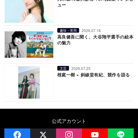
ュー
2026.07.18
趣味・実用
高良健吾に聞く、大谷翔平選手の絵本
の魅力
2026.07.25
文芸
桜庭一樹 × 斜線堂有紀、競作を語る
公式アカウント
facebook
x
instagram
YouTube
LIN