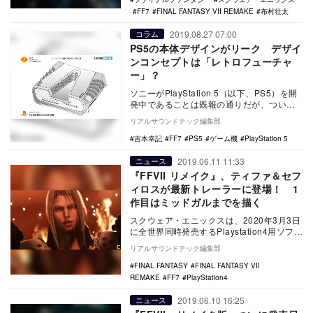
FF7
FINAL FANTASY VII REMAKE
布村壮太
2019.08.27 07:00
コラム
PS5の本体デザインがリーク デザイ
ンコンセプトは「レトロフューチャ
ー」？
ソニーがPlayStation 5（以下、PS5）を開
発中であることは既報の通りだが、ついに
本体デザインがリークされた。そのデザ…
リアルサウンドテック編集部
吉本幸記
FF7
PS5
ゲーム機
PlayStation 5
2019.06.11 11:33
ニュース
『FFVII リメイク』、ティファ＆セフ
ィロスが最新トレーラーに登場！ 1
作目はミッドガルまでを描く
スクウェア・エニックスは、2020年3月3日
に全世界同時発売するPlaystation4用ソフト
『FINAL FANTASY V…
リアルサウンドテック編集部
FINAL FANTASY
FINAL FANTASY VII
REMAKE
FF7
PlayStation4
2019.06.10 16:25
ニュース