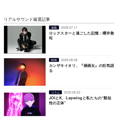
リアルサウンド厳選記事
2026.07.11
連載
ロックスターと過ごした記憶：櫻井敦
司
2026.08.08
映画
カンザキイオリ、『禍禍女』の狂気語
る
2025.06.22
コラム
JOIとK、Lapwingと私たちの“類似
性の正体”