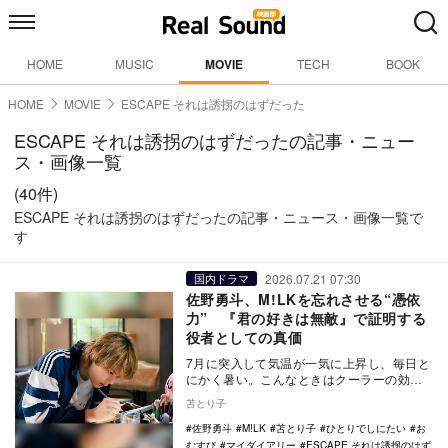
HOME
MUSIC
MOVIE
TECH
BOOK
HOME
MOVIE
ESCAPE それは誘拐のはずだった
ESCAPE それは誘拐のはずだったの記事・ニュー
ス・画像一覧
(40件)
ESCAPE それは誘拐のはずだったの記事・ニュース・画像一覧で
す
2026.07.21 07:30
国内ドラマ
佐野勇斗、M!LKを忘れさせる“憑依
力” 『君の好きは無敵』で証明する
役者としての真価
7月に突入して気温が一気に上昇し、毎日と
にかく暑い。こんなときはクーラーの効い
た涼しい部屋でドラマ鑑賞するに限る。今
苫とり子
夏も見逃せな…
佐野勇斗
M!LK
苫とり子
ひとりでしにたい
お
むすび
マイダイアリー
ESCAPE それは誘拐のはず