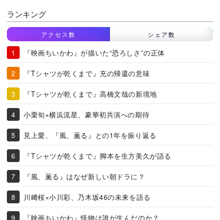
ランキング
アクセス数
シェア数
『映画ちいかわ』が描いた“恐ろしさ”の正体
『Tシャツが乾くまで』充の帰還の意味
『Tシャツが乾くまで』高橋文哉の新境地
小栗旬×横浜流星、豪華初共演への期待
見上愛、『風、薫る』との1年を振り返る
『Tシャツが乾くまで』脚本を生方美久が語る
『風、薫る』はなぜ新しい朝ドラに？
川﨑桜×小川彩、乃木坂46の未来を語る
『映画ちいかわ』怪物は誰が生んだのか？