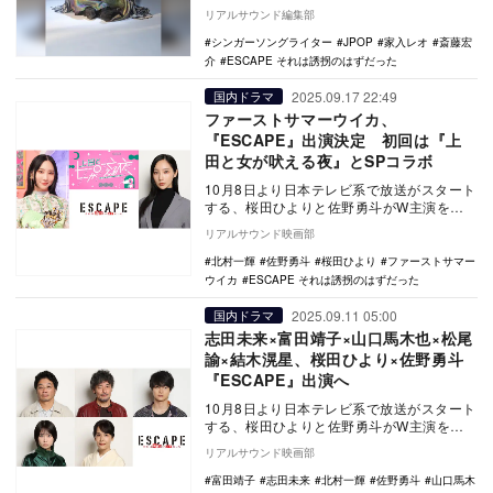
った』（日本テレビ系）の主題歌に…
リアルサウンド編集部
シンガーソングライター
JPOP
家入レオ
斎藤宏
介
ESCAPE それは誘拐のはずだった
2025.09.17 22:49
国内ドラマ
ファーストサマーウイカ、
『ESCAPE』出演決定 初回は『上
田と女が吠える夜』とSPコラボ
10月8日より日本テレビ系で放送がスタート
する、桜田ひよりと佐野勇斗がW主演を務
める新水曜ドラマ『ESCAPE それは誘拐の
リアルサウンド映画部
はず…
北村一輝
佐野勇斗
桜田ひより
ファーストサマー
ウイカ
ESCAPE それは誘拐のはずだった
2025.09.11 05:00
国内ドラマ
志田未来×富田靖子×山口馬木也×松尾
諭×結木滉星、桜田ひより×佐野勇斗
『ESCAPE』出演へ
10月8日より日本テレビ系で放送がスタート
する、桜田ひよりと佐野勇斗がW主演を務
める新水曜ドラマ『ESCAPE それは誘拐の
リアルサウンド映画部
はず…
富田靖子
志田未来
北村一輝
佐野勇斗
山口馬木