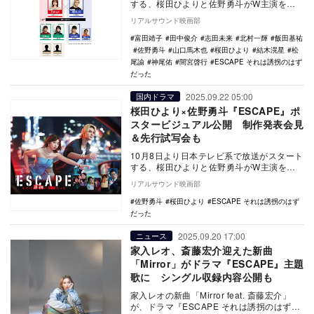
する、桜田ひよりと佐野勇斗がW主演を務
める新水曜ドラマ『ESCAPE それは誘拐の
リアルサウンド映画部
はず…
富田靖子
田中俊介
志田未来
北村一輝
飯田基祐
佐野勇斗
山口馬木也
桜田ひより
結木滉星
松
尾諭
神尾佑
間宮啓行
ESCAPE それは誘拐のはず
だった
2025.09.22 05:00
国内ドラマ
桜田ひより×佐野勇斗『ESCAPE』ポ
スタービジュアル公開 制作発表会見
＆先行試写会も
10月8日より日本テレビ系で放送がスタート
する、桜田ひよりと佐野勇斗がW主演を務
める新水曜ドラマ『ESCAPE それは誘拐の
リアルサウンド映画部
はず…
佐野勇斗
桜田ひより
ESCAPE それは誘拐のはず
だった
2025.09.20 17:00
ニュース
家入レオ、斎藤宏介迎えた新曲
「Mirror」がドラマ『ESCAPE』主題
歌に シングル収録内容公開も
家入レオの新曲「Mirror feat. 斎藤宏介」
が、ドラマ『ESCAPE それは誘拐のはずだ