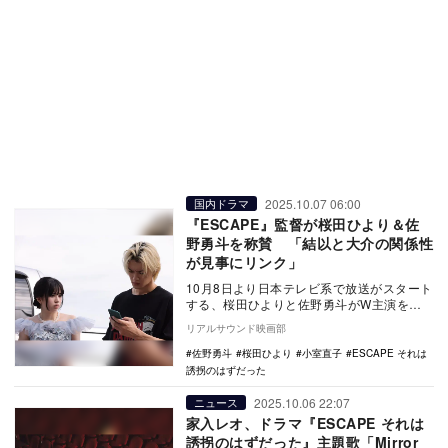
2025.10.07 06:00
国内ドラマ
『ESCAPE』監督が桜田ひより＆佐
野勇斗を称賛 「結以と大介の関係性
が見事にリンク」
10月8日より日本テレビ系で放送がスタート
する、桜田ひよりと佐野勇斗がW主演を務
める新水曜ドラマ『ESCAPE それは誘拐の
リアルサウンド映画部
はず…
佐野勇斗
桜田ひより
小室直子
ESCAPE それは
誘拐のはずだった
2025.10.06 22:07
ニュース
家入レオ、ドラマ『ESCAPE それは
誘拐のはずだった』主題歌「Mirror