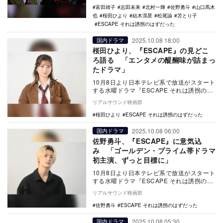
富田靖子
志田未来
北村一輝
佐野勇斗
山口馬木
也
桜田ひより
結木滉星
松尾諭
苫とり子
ESCAPE それは誘拐のはずだった
2025.10.08 18:00
国内ドラマ
桜田ひより、『ESCAPE』の見どこ
ろ語る 「エンタメの醍醐味が詰まっ
たドラマ」
10月8日より日本テレビ系で放送がスタート
する水曜ドラマ『ESCAPE それは誘拐のは
ずだった』。佐野勇斗と共にW主演を務め
リアルサウンド映画部
る桜…
桜田ひより
ESCAPE それは誘拐のはずだった
2025.10.08 06:00
国内ドラマ
佐野勇斗、『ESCAPE』に意気込
み 「ゴールデン・プライム帯ドラマ
初主演、ずっと目標に」
10月8日より日本テレビ系で放送がスタート
する水曜ドラマ『ESCAPE それは誘拐のは
ずだった』。桜田ひよりと共にW主演を務
リアルサウンド映画部
める…
佐野勇斗
ESCAPE それは誘拐のはずだった
2025.10.08 05:30
国内ドラマ