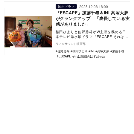
2025.12.08 18:00
国内ドラマ
『ESCAPE』加藤千尋＆INI 髙塚大夢
がクランクアップ 「成長している実
感がありました」
桜田ひよりと佐野勇斗がW主演を務める日
本テレビ系水曜ドラマ『ESCAPE それは誘
拐のはずだった』に出演している加藤千尋
リアルサウンド映画部
と髙塚大…
佐野勇斗
桜田ひより
INI
髙塚大夢
加藤千尋
ESCAPE それは誘拐のはずだった