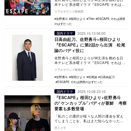
本テレビ系水曜ドラマ『ESCAPE それは誘
拐のはずだった』第1話のTVer再生数が
リアルサウンド映画部
100…
佐野勇斗
桜田ひより
TVer
ESCAPE それは誘拐
のはずだった
2025.10.13 06:00
国内ドラマ
日高由起刀、佐野勇斗×桜田ひより
『ESCAPE』に第2話から出演 松尾
諭のバディ役に
佐野勇斗と桜田ひよりがW主演を務める日
本テレビ系水曜ドラマ『ESCAPE それは誘
拐のはずだった』の第2話より、日高由起刀
リアルサウンド映画部
がレギ…
佐野勇斗
桜田ひより
松尾諭
日高由起刀
ESCAPE それは誘拐のはずだった
2025.10.08 23:10
国内ドラマ
『ESCAPE』桜田ひより×佐野勇斗
の“ケンカップル”バディが新鮮 考察
要素も多数登場
「私のこの選択が様々な人間の運命を変え
てしまうことを、私はまだ知らなかった」
桜田ひよりと佐野勇斗がW主演を務める
苫とり子
『ESCA…