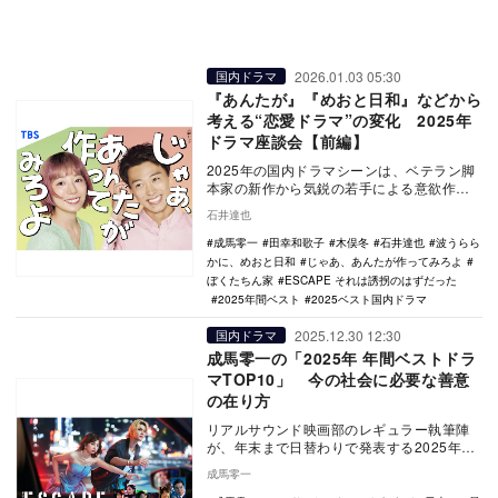
2026.01.03 05:30
国内ドラマ
『あんたが』『めおと日和』などから
考える“恋愛ドラマ”の変化 2025年
ドラマ座談会【前編】
2025年の国内ドラマシーンは、ベテラン脚
本家の新作から気鋭の若手による意欲作、
そしてNetflixをはじめとする配信ドラマの
石井達也
さ…
成馬零一
田幸和歌子
木俣冬
石井達也
波うらら
かに、めおと日和
じゃあ、あんたが作ってみろよ
ぼくたちん家
ESCAPE それは誘拐のはずだった
2025年間ベスト
2025ベスト国内ドラマ
2025.12.30 12:30
国内ドラマ
成馬零一の「2025年 年間ベストドラ
マTOP10」 今の社会に必要な善意
の在り方
リアルサウンド映画部のレギュラー執筆陣
が、年末まで日替わりで発表する2025年の
年間ベスト企画。映画、国内ドラマ、海外
成馬零一
ドラマ、ア…