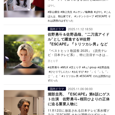
分け、その表現力が評価されている。2025
ばやし
年は連…
影山優佳
御上先生
ムサシノ輪舞曲
ばやし
こん
ばんは、朝山家です。
シナントロープ
ESCAPE そ
れは誘拐のはずだった
2025.11.12 18:50
国内ドラマ
佐野勇斗＆佐野晶哉、“二刀流アイド
ル”として躍進するW佐野
『ESCAPE』『トリツカレ男』など
『ベストヒット歌謡祭 2025』（読売テレ
ビ・日本テレビ系）、特に注目すべきは佐
野勇斗（M!LK）、河野純喜（JO1）、
苫とり子
K（&T…
佐野勇斗
M!LK
苫とり子
Aぇ! group
佐野晶哉
ひとりでしにたい
おむすび
か「」く「」し「」
ご「」と「
トリツカレ男
ESCAPE それは誘拐のは
ずだった
2025.11.06 06:00
国内ドラマ
堀部圭亮、『ESCAPE』第6話にゲス
ト出演 佐野勇斗×桜田ひよりの正体
に迫る重要人物に
11月12日に放送される日本テレビ系水曜ド
ラマ『ESCAPE それは誘拐のはずだった』