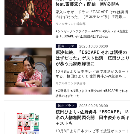
feat.斎藤宏介」配信 MV公開も
家入レオが、ドラマ『ESCAPE それは誘拐
のはずだった』（日本テレビ系）主題歌と
して書き下ろした新曲「Mirror feat.…
リアルサウンド編集部
シンガーソングライター
JPOP
家入レオ
斎藤宏
介
ESCAPE それは誘拐のはずだった
2025.10.06 06:00
国内ドラマ
原沙知絵、『ESCAPE それは誘拐の
はずだった』ゲスト出演 桜田ひより
が慕う元家政婦役に
10月8日より日本テレビ系で放送がスタート
する、桜田ひよりと佐野勇斗がW主演を務
める新水曜ドラマ『ESCAPE それは誘拐の
リアルサウンド映画部
はず…
佐野勇斗
桜田ひより
原沙知絵
ESCAPE それは
誘拐のはずだった
2025.09.26 06:00
国内ドラマ
桜田ひより×佐野勇斗『ESCAPE』13
名の人物相関図公開 田中俊介ら新キ
ャストも
10月8日より日本テレビ系で放送がスタート