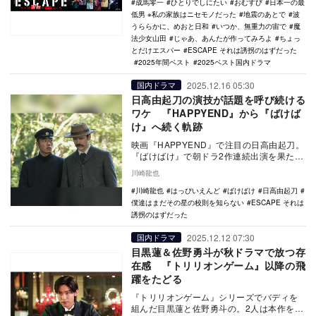
成馬零一
ひとりでしにたい
おむすび
日本一の最
低男 ※私の家族はニセモノだった
地震のあとで
波
うららかに、めおと日和
いつか、無重力の宙で
魔
法少女山田
じゃあ、あんたが作ってみろよ
ちょっ
とだけエスパー
ESCAPE それは誘拐のはずだった
2025年間ベスト
2025ベスト国内ドラマ
2025.12.16 05:30
国内ドラマ
日高由起刀の演技が話題を呼び続ける
ワケ 『HAPPYEND』から『ばけば
け』へ続く軌跡
映画『HAPPYEND』で注目の日高由起刀。
『ばけばけ』で朝ドラ2作連続出演を果た
し、清一役で見せる二面性と確かな演技力
川崎龍也
で存在感…
川崎龍也
はっぴいえんど
ばけばけ
日高由起刀
僕達はまだその星の校則を知らない
ESCAPE それは
誘拐のはずだった
2025.12.12 07:30
国内ドラマ
目黒蓮＆佐野勇斗が秋ドラマで放つ存
在感 『トリリオンゲーム』以降の飛
躍をたどる
『トリリオンゲーム』シリーズでバディを
組んだ目黒蓮と佐野勇斗の。2人は本作をき