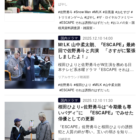
っかけにして、映像作品で演じるキャラク
ばやし
ターの幅がよ…
佐野勇斗
Snow Man
M!LK
目黒蓮
おむすび
トリリオンゲーム
ばやし
ザ・ロイヤルファミリー
ESCAPE それは誘拐のはずだった
おコメの女－国
税局資料調査課・雑国室－
2025.12.10 14:00
国内ドラマ
M!LK 山中柔太朗、『ESCAPE』最終
回で佐野勇斗と共演 「さすがに緊張
しましたよ！」
桜田ひよりと佐野勇斗がW主演を務める日
本テレビ系水曜ドラマ『ESCAPE それは誘
拐のはずだった』。12月10日に放送される
リアルサウンド映画部
最終…
佐野勇斗
桜田ひより
M!LK
山中柔太朗
ESCAPE それは誘拐のはずだった
2025.12.10 11:30
国内ドラマ
桜田ひより×佐野勇斗は“今期最も尊
いバディ”に 『ESCAPE』でみせた
俳優としての更新
『ESCAPE』佐野勇斗と桜田ひよりの誘拐
犯と人質の絆が尊い。互いの弱さを知り運
命を共にする姿が、俳優としての新境地を
川崎龍也