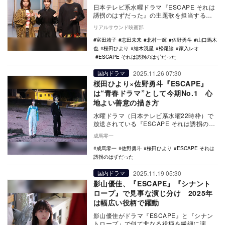
日本テレビ系水曜ドラマ『ESCAPE それは
誘拐のはずだった』の主題歌を担当する家
入レオがスタジオ表敬訪問し、W主演を務
リアルサウンド映画部
める桜田…
富田靖子
志田未来
北村一輝
佐野勇斗
山口馬木
也
桜田ひより
結木滉星
松尾諭
家入レオ
ESCAPE それは誘拐のはずだった
2025.11.26 07:30
国内ドラマ
桜田ひより×佐野勇斗『ESCAPE』
は“青春ドラマ”として今期No.1 心
地よい善意の描き方
水曜ドラマ（日本テレビ系水曜22時枠）で
放送されている『ESCAPE それは誘拐のは
ずだった』（以下、『ESCAPE』）は、誘
成馬零一
拐…
成馬零一
佐野勇斗
桜田ひより
ESCAPE それは
誘拐のはずだった
2025.11.19 05:30
国内ドラマ
影山優佳、『ESCAPE』『シナント
ロープ』で見事な演じ分け 2025年
は幅広い役柄で躍動
影山優佳がドラマ『ESCAPE』と『シナン
トロープ』で似て非なる役柄を繊細に演じ