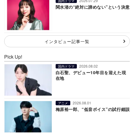
2026.07.29
国内ドラマ
関水渚の“絶対に諦めない”という決意
インタビュー記事一覧
Pick Up!
2026.08.02
国内ドラマ
白石聖、デビュー10年目を迎えた現
在地
2026.08.01
アニメ
梅原裕一郎、“低音ボイス”の試行錯誤