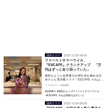
2025.12.05 06:00
国内ドラマ
ファーストサマーウイカ、
『ESCAPE』クランクアップ 「万
代はずっと走り回っていた」
桜田ひよりと佐野勇斗がW主演を務める日
本テレビ系水曜ドラマ『ESCAPE それは誘
拐のはずだった』に出演しているファース
リアルサウンド映画部
トサマー…
佐野勇斗
桜田ひより
ファーストサマーウイカ
ESCAPE それは誘拐のはずだった
2025.12.04 06:00
国内ドラマ