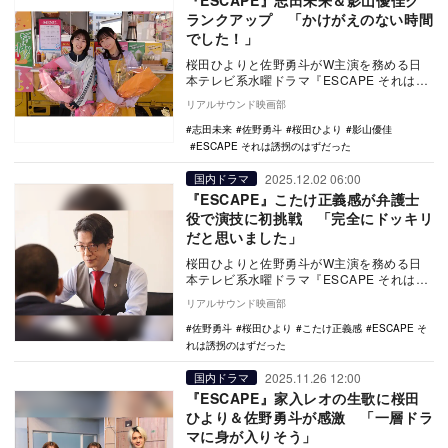
『ESCAPE』志田未来＆影山優佳ク
ランクアップ 「かけがえのない時間
でした！」
桜田ひよりと佐野勇斗がW主演を務める日
本テレビ系水曜ドラマ『ESCAPE それは誘
拐のはずだった』に出演している志田未来
リアルサウンド映画部
と影山優…
志田未来
佐野勇斗
桜田ひより
影山優佳
ESCAPE それは誘拐のはずだった
2025.12.02 06:00
国内ドラマ
『ESCAPE』こたけ正義感が弁護士
役で演技に初挑戦 「完全にドッキリ
だと思いました」
桜田ひよりと佐野勇斗がW主演を務める日
本テレビ系水曜ドラマ『ESCAPE それは誘
拐のはずだった』の第9話に、こたけ正義感
リアルサウンド映画部
がゲス…
佐野勇斗
桜田ひより
こたけ正義感
ESCAPE そ
れは誘拐のはずだった
2025.11.26 12:00
国内ドラマ
『ESCAPE』家入レオの生歌に桜田
ひより＆佐野勇斗が感激 「一層ドラ
マに身が入りそう」