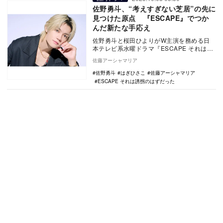
佐野勇斗、“考えすぎない芝居”の先に
見つけた原点 『ESCAPE』でつか
んだ新たな手応え
佐野勇斗と桜田ひよりがW主演を務める日
本テレビ系水曜ドラマ『ESCAPE それは誘
拐のはずだった』が、10月8日より放送され
佐藤アーシャマリア
る。…
佐野勇斗
はぎひさこ
佐藤アーシャマリア
ESCAPE それは誘拐のはずだった