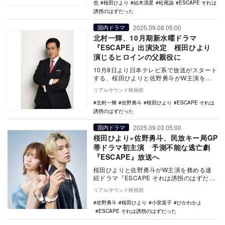
也
桜田ひより
結木滉星
松尾諭
ESCAPE それは
誘拐のはずだった
2025.09.08 05:00
国内ドラマ
北村一輝、10月期新水曜ドラマ
『ESCAPE』出演決定 桜田ひより
演じるヒロインの父親役に
10月8日より日本テレビ系で放送がスタート
する、桜田ひよりと佐野勇斗がW主演を務
める新水曜ドラマ『ESCAPE それは誘拐の
リアルサウンド映画部
はず…
北村一輝
佐野勇斗
桜田ひより
ESCAPE それは
誘拐のはずだった
2025.09.03 05:00
国内ドラマ
桜田ひより×佐野勇斗、民放キー局GP
帯ドラマ初主演 予測不能な逃亡劇
『ESCAPE』放送へ
桜田ひよりと佐野勇斗がW主演を務める連
続ドラマ『ESCAPE それは誘拐のはずだっ
た』が、10月8日より日本テレビ系水曜ドラ
リアルサウンド映画部
マ枠…
佐野勇斗
桜田ひより
小室直子
ひかわかよ
ESCAPE それは誘拐のはずだった