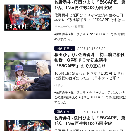
佐野勇斗×桜田ひより『ESCAPE』第
1話、TVer再生数200万回突破
佐野勇斗と桜田ひよりがW主演を務める日
本テレビ系水曜ドラマ『ESCAPE それは誘
拐のはずだった』第1話のTVer再生数が
リアルサウンド映画部
200…
佐野勇斗
桜田ひより
TVer
ESCAPE それは誘拐
のはずだった
2025.10.15 05:30
国内ドラマ
桜田ひより×佐野勇斗、初共演で相性
抜群 GP帯ドラマ初主演作
『ESCAPE』までの道のり
10月8日に始まったドラマ『ESCAPE それ
は誘拐のはずだった』（日本テレビ系／以
下、『ESCAPE』）の第1話では、誘拐さ
ばやし
れ…
佐野勇斗
桜田ひより
silent
ひとりでしにたい
この夏の星を見る
ばやし
ESCAPE それは誘拐のは
ずだった
2025.10.14 19:10
国内ドラマ
佐野勇斗×桜田ひより『ESCAPE』第
1話、TVer再生数100万回突破
佐野勇斗と桜田ひよりがW主演を務める日