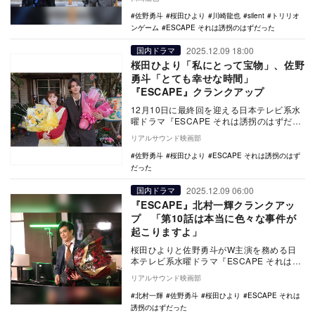
示し支持を…
佐野勇斗
桜田ひより
川崎龍也
silent
トリリオ
ンゲーム
ESCAPE それは誘拐のはずだった
2025.12.09 18:00
国内ドラマ
桜田ひより「私にとって宝物」、佐野
勇斗「とても幸せな時間」
『ESCAPE』クランクアップ
12月10日に最終回を迎える日本テレビ系水
曜ドラマ『ESCAPE それは誘拐のはずだっ
た』。W主演を務める桜田ひよりと佐野勇
リアルサウンド映画部
斗が…
佐野勇斗
桜田ひより
ESCAPE それは誘拐のはず
だった
2025.12.09 06:00
国内ドラマ
『ESCAPE』北村一輝クランクアッ
プ 「第10話は本当に色々な事件が
起こりますよ」
桜田ひよりと佐野勇斗がW主演を務める日
本テレビ系水曜ドラマ『ESCAPE それは誘
拐のはずだった』に出演している北村一輝
リアルサウンド映画部
がクラン…
北村一輝
佐野勇斗
桜田ひより
ESCAPE それは
誘拐のはずだった