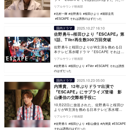
の第6話に堀部圭亮がゲスト出演することが
リアルサウンド映画部
決…
北村一輝
佐野勇斗
桜田ひより
堀部圭亮
ESCAPE それは誘拐のはずだった
2025.10.27 16:10
国内ドラマ
佐野勇斗×桜田ひより『ESCAPE』第
1話、TVer再生数300万回突破
佐野勇斗と桜田ひよりがW主演を務める日
本テレビ系水曜ドラマ『ESCAPE それは誘
拐のはずだった』第1話のTVer再生数が
リアルサウンド映画部
300…
佐野勇斗
桜田ひより
TVer
ESCAPE それは誘拐
のはずだった
2025.10.23 05:00
国内ドラマ
内博貴、12年ぶりドラマ出演で
『ESCAPE』にサプライズ登場 影
山優佳の交際相手役に
10月22日に放送された、佐野勇斗と桜田ひ
よりがW主演を務める日本テレビ系水曜ド
ラマ『ESCAPE それは誘拐のはずだった』
リアルサウンド映画部
の第…
佐野勇斗
桜田ひより
影山優佳
内博貴
ESCAPE
それは誘拐のはずだった