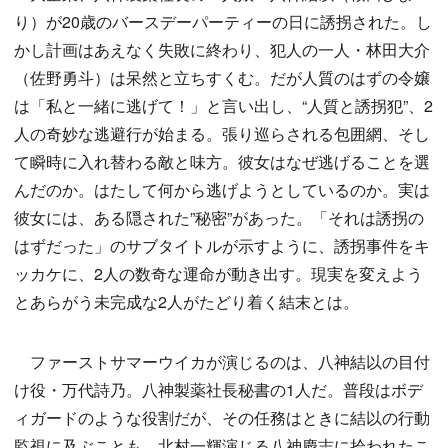
り）が20歳のバースデーパーティーの日に誘拐された。し
かし計画はあえなく失敗に終わり、犯人の一人・林田大介
（佐野勇斗）は呆然と立ちすくむ。だが人質のはずの令嬢
は「私と一緒に逃げて！」と言い出し、“人質と誘拐犯”、2
人の奇妙な逃避行が始まる。張り巡らされる包囲網、そし
て瞬時に入れ替わる敵と味方。彼女はなぜ逃げることを選
んだのか。はたして何から逃げようとしているのか。実は
彼女には、ある隠された”秘密”があった。「それは誘拐の
はずだった」のサブタイトルが示すように、誘拐事件をキ
ッカケに、2人の数奇な運命が動き出す。現実を変えよう
とあらがう未完成な2人がたどり着く結末とは。
ファーストサマーウイカが演じるのは、八神結以の目付
け役・万代詩乃。八神製薬社長秘書の1人だ。普段はボデ
ィガードのような役割だが、その任務はときに結以の行動
監視に及ぶことも。北村一輝演じる八神慶志に拾われたこ