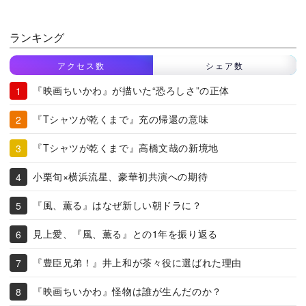
ランキング
アクセス数
シェア数
『映画ちいかわ』が描いた“恐ろしさ”の正体
『Tシャツが乾くまで』充の帰還の意味
『Tシャツが乾くまで』高橋文哉の新境地
小栗旬×横浜流星、豪華初共演への期待
『風、薫る』はなぜ新しい朝ドラに？
見上愛、『風、薫る』との1年を振り返る
『豊臣兄弟！』井上和が茶々役に選ばれた理由
『映画ちいかわ』怪物は誰が生んだのか？