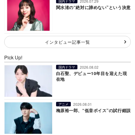
2026.07.29
国内ドラマ
関水渚の“絶対に諦めない”という決意
インタビュー記事一覧
Pick Up!
2026.08.02
国内ドラマ
白石聖、デビュー10年目を迎えた現
在地
2026.08.01
アニメ
梅原裕一郎、“低音ボイス”の試行錯誤