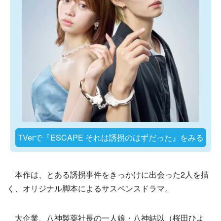
TVerで『ESCAPE それは誘拐のはずだった』をみる
本作は、とある誘拐事件をきっかけに出会った2人を描
く、オリジナル脚本によるサスペンスドラマ。
大企業、八神製薬社長の一人娘・八神結以（桜田ひよ