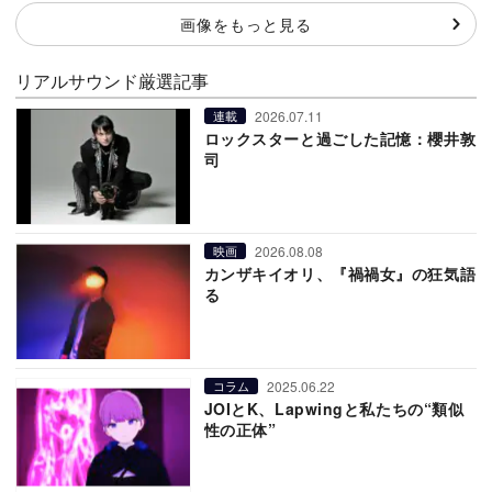
画像をもっと見る
リアルサウンド厳選記事
2026.07.11
連載
ロックスターと過ごした記憶：櫻井敦
司
2026.08.08
映画
カンザキイオリ、『禍禍女』の狂気語
る
2025.06.22
コラム
JOIとK、Lapwingと私たちの“類似
性の正体”