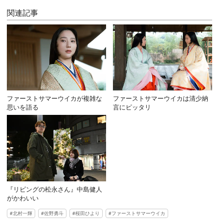
関連記事
ファーストサマーウイカが複雑な
ファーストサマーウイカは清少納
思いを語る
言にピッタリ
『リビングの松永さん』中島健人
がかわいい
北村一輝
佐野勇斗
桜田ひより
ファーストサマーウイカ