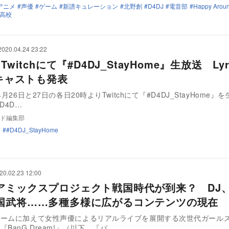
アニメ
声優
ゲーム
新譜キュレーション
北野創
D4DJ
電音部
Happy Aroun
高校
2020.04.24 23:22
Twitchにて『#D4DJ_StayHome』生放送 Lyri
新キャストも発表
4月26日と27日の各日20時よりTwitchにて『#D4DJ_StayHome』
#D4D…
ド編集部
J
#D4DJ_StayHome
20.02.23 12:00
アミックスプロジェクト戦国時代が到来？ DJ
国武将……多種多様に広がるコンテンツの現在
ゲームに加えて女性声優によるリアルライブを展開する次世代ガール
BanG Dream!』（以下、『バ…