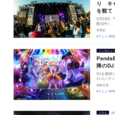
り キ
を観て
5月29日『
配信中）。
草野虹
アニメ
声
インタビュ
Pand
降のD
DJを題材
のコンテン
榑林史章
アニメ
声
20
コラム