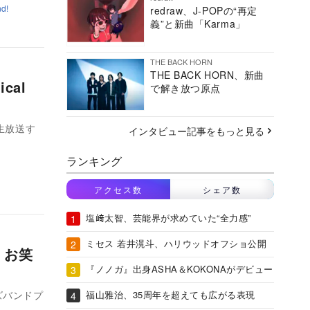
d!
redraw、J-POPの“再定
義”と新曲「Karma」
THE BACK HORN
THE BACK HORN、新曲
cal
で解き放つ原点
を生放送す
インタビュー記事をもっと見る
ランキング
アクセス数
シェア数
塩﨑太智、芸能界が求めていた“全力感”
ミセス 若井滉斗、ハリウッドオフショ公開
、お笑
『ノノガ』出身ASHA＆KOKONAがデビュー
福山雅治、35周年を超えても広がる表現
ズバンドプ