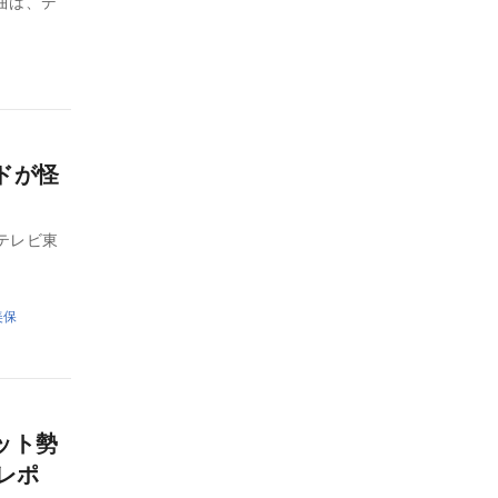
題曲は、デ
イドが怪
テレビ東
美保
ット勢
』レポ