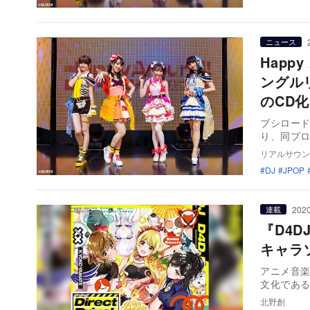
ニュース
Happy
ングルリ
のCD
ブシロー
り、同プロ
リアルサウン
DJ
JPOP
2020
連載
『D4
キャラ
アニメ音
文化である
北野創