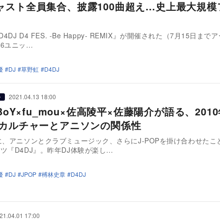
ャスト全員集合、披露100曲超え…史上最大規模
D4DJ D4 FES. -Be Happy- REMIX』が開催された（7月15日ま
6ユニッ…
優
DJ
草野虹
D4DJ
2021.04.13 18:00
ー
aBoY×fu_mou×佐高陵平×佐藤陽介が語る、201
Jカルチャーとアニソンの関係性
に、アニソンとクラブミュージック、さらにJ-POPを掛け合わせたこ
ツ『D4DJ』。昨年DJ体験が楽し…
優
DJ
JPOP
榑林史章
D4DJ
21.04.01 17:00