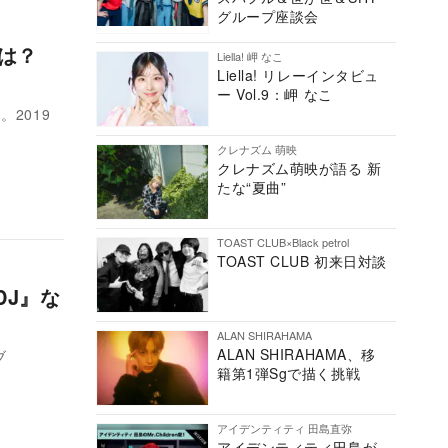
グループ座談会
とは？
Liella! 岬 なこ
Liella! リレーインタビュ
ー Vol.9：岬 なこ
2019
クレナズム 萌映
クレナズム萌映が語る 新
たな“夏曲”
TOAST CLUB×Black petrol
TOAST CLUB 初来日対談
DJ』な
ALAN SHIRAHAMA
ALAN SHIRAHAMA、移
ブ
籍第1弾Sgで描く挑戦
アイデンティティ 田島直弥
アイデンティティ田島が