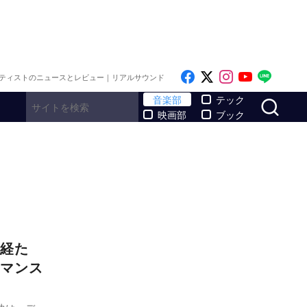
Like on Facebook
Follow on x
Follow on I
Follow o
Follo
ティストのニュースとレビュー｜リアルサウンド
サ
音楽部
テック
映画部
ブック
経た
ーマンス