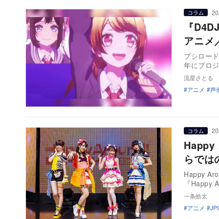
20
コラム
『D4
アニメ
ブシロード
年にプロ
流星さとる
アニメ
声
20
コラム
Happ
らでは
Happy 
『Happy A
一条皓太
アニメ
JP