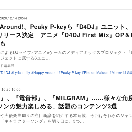
2020.12.14 20:44
 Around!、Peaky P-keyら『D4DJ』ユニット
リース決定 アニメ『D4DJ First Mix』OP＆
化も
ドによるDJライブ×アニメ×ゲームのメディアミックスプロジェクト『
ジェクトに属する6ユニ…
ド編集部
D4DJ
Lyrical Lily
Happy Around!
Peaky P-key
Photon Maiden
Merm4id
.10.25 10:00
DJ』、『電音部』、『MILGRAM』……様々な角
ソンの魅力楽しめる、話題のコンテンツ3選
楽や声優楽曲周りの注目新譜を紹介する本連載。今回はそれらのジャ
「キャラクターソング」を切り口に、3つ…