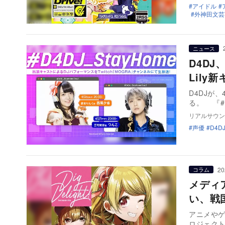
アイドル
外神田文芸
ニュース
D4DJ、
Lily
D4DJが、
る。 『
リアルサウン
声優
D4D
20
コラム
メディ
い、戦
アニメや
ロジェクト『