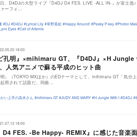
9日、D4DJの大型ライブ『D4DJ D4 FES. LIVE -ALL IN-』が富士
ファーフォ…
優
DJ
D4DJ
Lyrical Lily
草野英絵
Happy Around!
Peaky P-key
Photon Mai
Lynx Eyes
Call of Artemis
22.05.20 18:00
明』×mihimaru GT、『D4DJ』×H Jungle w
今、人気アニメで蘇る平成のヒット曲
』（TOKYO MXほか）のEDテーマとして、mihimaru GT「気分
が起用されて話題だ。同曲…
らかい上手の高木さん
mihimaru GT
JUDY AND MARY
H Jungle With t
D4DJ
21.07.12 18:00
 D4 FES. -Be Happy- REMIX』に感じた音