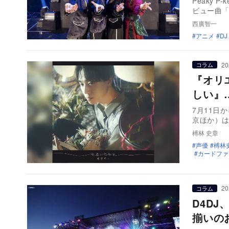
Peaky
ビュー曲
西廣智一
アニメ
DJ
20
コラム
『オリエ
しい』
7月11日
京ほか）は
榑林 史章
声優
榑林
カードファイト
20
コラム
D4D
揃いのお祭