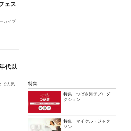
フェス
でアーカイブ
0年代以
特集
とで人気
特集：つばさ男子プロダ
クション
特集：マイケル・ジャク
ソン