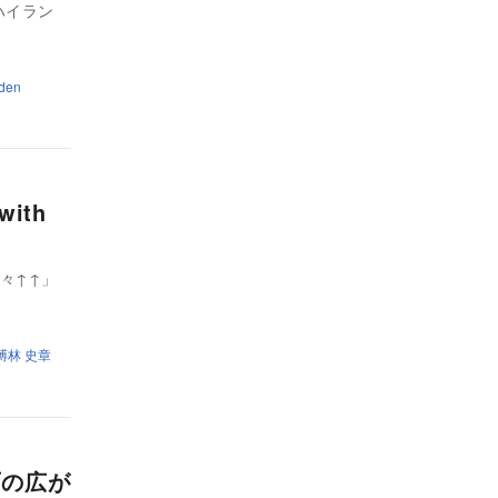
急ハイラン
den
ith
上々↑↑」
榑林 史章
楽面の広が