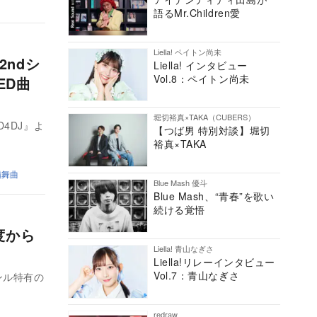
語るMr.Children愛
Liella! ペイトン尚未
、2ndシ
Liella! インタビュー
Vol.8：ペイトン尚未
ED曲
堀切裕真×TAKA（CUBERS）
D4DJ』よ
【つば男 特別対談】堀切
裕真×TAKA
燐舞曲
Blue Mash 優斗
Blue Mash、“青春”を歌い
続ける覚悟
度から
Liella! 青山なぎさ
Liella!リレーインタビュー
Vol.7：青山なぎさ
ンル特有の
redraw