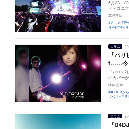
5月28・2
ド・コニ
草野英絵
アニメ
声
Merm4id
20
コラム
『パリピ孔
t……
『パリピ孔明
のカバー
榑林 史章
JPOP
か
パリピ孔明
20
コラム
『D4DJ