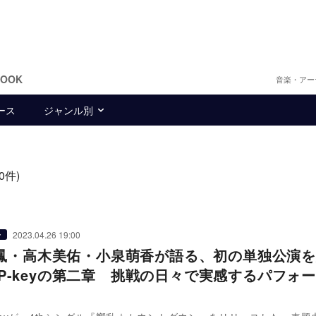
BOOK
音楽・アー
ース
ジャンル別
20件)
2023.04.26 19:00
ー
鳳・高木美佑・小泉萌香が語る、初の単独公演を
y P-keyの第二章 挑戦の日々で実感するパフォ