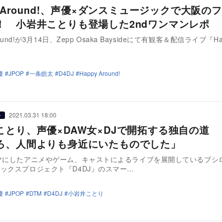
y Around!、声優×ダンスミュージックで大阪の
！ 小岩井ことりも登場した2ndワンマンレポ
round!が3月14日、Zepp Osaka Baysideにて有観客＆配信ライブ『Ha
…
優
JPOP
一条皓太
D4DJ
Happy Around!
2021.03.31 18:00
ー
ことり、声優×DAW女×DJで開拓する独自の道
ろ、人間よりも身近にいたものでした」
マにしたアニメやゲーム、キャストによるライブを展開しているブシ
ックスプロジェクト『D4DJ』のスマー…
優
JPOP
DTM
D4DJ
小岩井ことり