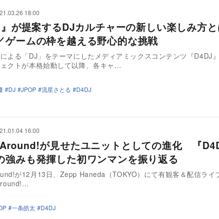
21.03.26 18:00
DJ』が提案するDJカルチャーの新しい楽しみ方
／ゲームの枠を越える野心的な挑戦
による「DJ」をテーマにしたメディアミックスコンテンツ『D4DJ』。
ジェクトが本格始動して以降、各キャ…
優
DJ
JPOP
流星さとる
D4DJ
21.01.04 16:00
y Around!が見せたユニットとしての進化 『D4
の強みも発揮した初ワンマンを振り返る
Around!が12月13日、Zepp Haneda（TOKYO）にて有観客＆配信ライ
round!…
OP
一条皓太
D4DJ