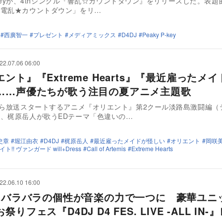
 P-keyが、4thシングル『響乱☆カウントダウン』をリリースした。表
「電乱★カウントダウン」をリ…
西廣智一
プレゼント
メディアミックス
D4DJ
Peaky P-key
22.07.06 06:00
ント』『Extreme Hearts』『最近雇ったメ
……声優たちが歌う注目の夏アニメ主題歌
から放送スタートするアニメ『オリエント』第2クール淡路島激闘編（
、梶原岳人が歌うEDテーマ「色違いの…
史章
堀江由衣
D4DJ
梶原岳人
最近雇ったメイドが怪しい
オリエント
岡咲
!! ヴァンガード will+Dress
Call of Artemis
Extreme Hearts
22.06.10 16:00
J、バラバラの個性が音楽の力で一つに 豪華ユニ
りフェス『D4DJ D4 FES. LIVE -ALL IN-