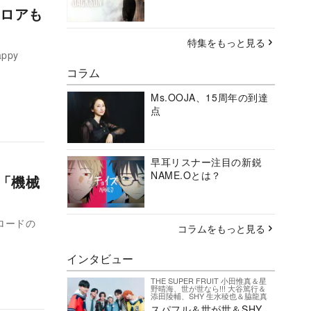
フロアも
特集をもっと見る
ppy
コラム
Ms.OOJA、15周年の到達
点
早耳リスナー注目の新鋭
NAME.Oとは？
 「機械
ロードの
コラムをもっと見る
インタビュー
THE SUPER FRUIT 小田惟真＆星
野晴海、世が世なら!!! 大谷篤行＆
添田陵輔、SHY 生水稜也＆脇龍真
スパフル＆世が世＆SHY