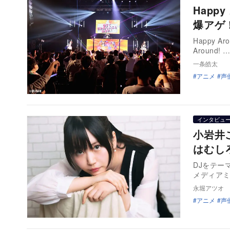
Happ
爆アゲ
Happy A
Around! 
一条皓太
アニメ
声
インタビュ
小岩井
はむし
DJをテー
メディアミ
永堀アツオ
アニメ
声