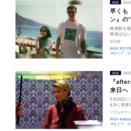
2023
映画
早くも「
ン』の
映画館を
映画はな
宮川翔
A24
宮川
セリア・ロ
2023
映画
『af
来日へ
5月26日
4月に初
リアルサウン
A24
aft
セリア・ロ