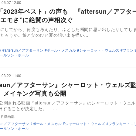
.06.07 12:00
2023年ベスト」の声も 『aftersun／アフタ
“エモさ”に絶賛の声相次ぐ
後にしてから、何度も考えたり、ふとした瞬間に思い出したりしてし
いだろうか。娘と父のひと夏の想い出を描い…
翔
aftersun／アフターサン
ポール・メスカル
シャーロット・ウェルズ
フラン
ールソン・ホール
.03.22 11:00
tersun／アフターサン』シャーロット・ウェルズ
 メイキング写真も公開
に公開される映画『aftersun／アフターサン』のシャーロット・ウェ
来日することが決定した。 …
ド映画部
ersun／アフターサン
ポール・メスカル
シャーロット・ウェルズ
フランキー・コ
ールソン・ホール