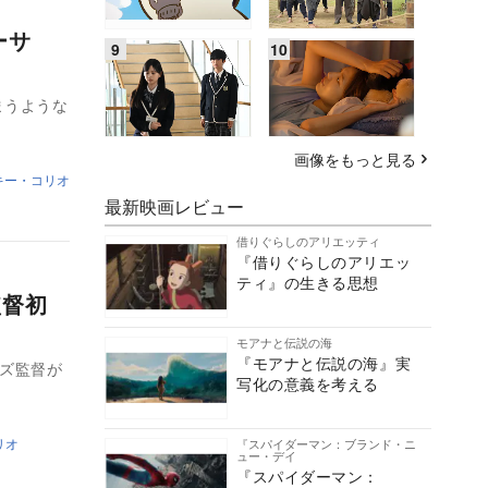
ーサ
まうような
画像をもっと見る
キー・コリオ
最新映画レビュー
借りぐらしのアリエッティ
『借りぐらしのアリエッ
ティ』の生きる思想
監督初
モアナと伝説の海
『モアナと伝説の海』実
ルズ監督が
写化の意義を考える
リオ
『スパイダーマン：ブランド・ニ
ュー・デイ
『スパイダーマン：