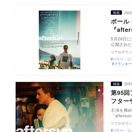
2023
映画
ポール
『aft
5月26日
公開された
リアルサウン
バリー・ジ
フランキー
2023
映画
第95回
フター
主演を務め
『afters
リアルサウン
バリー・ジ