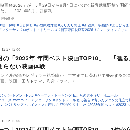
映画祭2026」が、5月29日から6月4日にかけて新宿武蔵野館で開催
た。 2021年5月、新宿武…
ド映画部
倉田保昭
心と体と
新宿武蔵野館
カリガリ博士
新宿東口映画祭
よしひろま
n／アフターサン
ロボット・ドリームズ
新宿東口映画祭2026
チン・ディンチャン
.12.27 12:00
月の「2023年 年間ベスト映画TOP10」 「観
まらない映画体験
ンド映画部のレギュラー執筆陣が、年末まで日替わりで発表する202
企画。映画、国内ドラマ、海外ドラマ、ア…
コンパートメントNo.6
ウーマン・トーキング 私たちの選択
ザ・ホエール
クロース
aftersun／アフターサン
サントメール ある被告
青いカフタンの仕立て
女
パトリシア・ハイスミスに恋して
私がやりました
2023年間ベスト
2023
.12.25 12:00
の「2023年 年間ベスト映画TOP10」 1位か