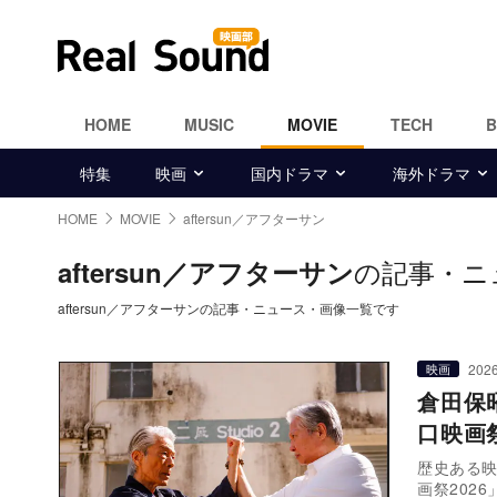
HOME
MUSIC
MOVIE
TECH
特集
映画
国内ドラマ
海外ドラマ
HOME
MOVIE
aftersun／アフターサン
の記事・ニ
aftersun／アフターサン
aftersun／アフターサンの記事・ニュース・画像一覧です
2026
映画
倉田保
口映画
歴史ある映
画祭202