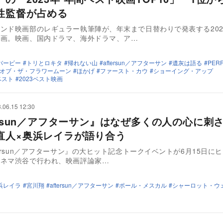
性監督が占める
ンド映画部のレギュラー執筆陣が、年末まで日替わりで発表する202
企画。映画、国内ドラマ、海外ドラマ、ア…
バービー
トリとロキタ
帰れない山
aftersun／アフターサン
遺灰は語る
PERF
オブ・ザ・フラワームーン
ほかげ
ファースト・カウ
ショーイング・アップ
ベスト
2023ベスト映画
.06.15 12:30
tersun／アフターサン』はなぜ多くの人の心に刺
直人×奥浜レイラが語り合う
tersun／アフターサン』の大ヒット記念トークイベントが6月15日に
シネマ渋谷で行われ、映画評論家…
浜レイラ
宮川翔
aftersun／アフターサン
ポール・メスカル
シャーロット・ウ