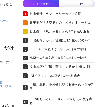
されるこ
アクセス数
シェア数
影山優佳、ランジェリーカット公開
さみち
趣里主演『大空港』の『相棒』オマージュ
見上愛、『風、薫る』との1年を振り返る
『映画ちいかわ』怪物は誰が生んだのか？
る」だけ
『Tシャツが乾くまで』充の帰還の意味
小栗旬×横浜流星、豪華初共演への期待
3年の年
美山加恋が『風、薫る』で見せる“母”の顔
“朝ドラ”とともに躍進した中村倫也
屋
『風、薫る』中村倫也演じる藤次の正体が判
ベスト映画
明
『映画ちいかわ』EDテーマからその後を考
察
ら4位ま