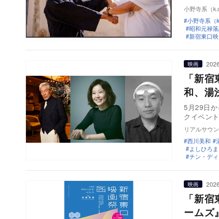
小野寺系（k.o
小野寺系（k.
昭和元禄落
新宿東口映
2026
映画
「新宿
和、湯
5月29日
クイベント
リアルサウン
西川美和
よしひろま
チン・ディ
2026
映画
「新宿
ームズ