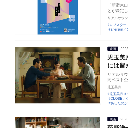
「新宿東口
とが決定し
リアルサウン
ロブスター
aftersu
2023
映画
児玉美
には留
リアルサウ
間ベスト
児玉美月
児玉美月
CLOSE／
あしたの少
2023
映画
荻野洋一