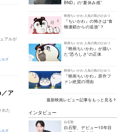
BND』の“夏休み感”
映画ちいかわ 人魚の島のひみつ
ト
『ちいかわ』の怖さは“食
物連鎖からの追放”？
ジュアルが
映画ちいかわ 人魚の島のひみつ
『映画ちいかわ』が描い
た“恐ろしさ”の正体
ェルズ
映画ちいかわ 人魚の島のひみつ
『映画ちいかわ』原作フ
ァン絶賛の理由
n／ア
最新映画レビュー記事をもっと見る
された
インタビュー
白石聖
白石聖、デビュー10年目
ェルズ