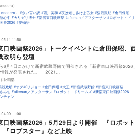
nodera）
onodera）
永い言い訳
西川美和
夜は短し歩けよ乙女
湯浅政明
倉田保昭
語心中
カリガリ博士
新宿東口映画祭
aftersun／アフターサン
ロボット・ドリ
画祭2026
夢物語
.05.11 11:50
東口映画祭2026」トークイベントに倉田保昭、
浅政明ら登壇
から6月4日にかけて新宿武蔵野館で開催される「新宿東口映画祭2026
情報が発表された。 2021…
ド映画部
湯浅政明
オダギリジョー
倉田保昭
犬王
新宿武蔵野館
新宿東口映画祭
さみち
aftersun／アフターサン
ロボット・ドリームズ
新宿東口映画祭2026
ンチャン
.04.09 11:00
東口映画祭2026」5月29日より開催 『ロボッ
』『ロブスター』など上映