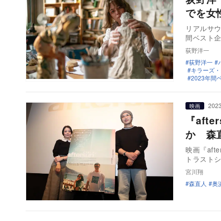
でを女
リアルサウ
間ベスト
荻野洋一
荻野洋一
キラーズ・
2023年間
2023
映画
『af
か 森
映画『af
トラスト
宮川翔
森直人
奥