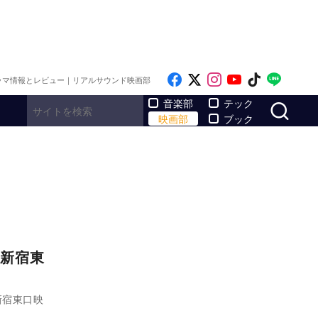
Like on Facebook
Follow on x
Follow on Inst
Follow on Y
Follow on
Follo
ラマ情報とレビュー｜リアルサウンド映画部
サ
音楽部
テック
映画部
ブック
新宿東
新宿東口映