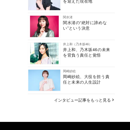
を迎えた現在地
関水渚
関水渚の“絶対に諦めな
い”という決意
井上和（乃木坂46）
井上和、乃木坂46の未来
を背負う責任と覚悟
岡崎紗絵
岡崎紗絵、大役を担う責
任と未来の人生設計
インタビュー記事をもっと見る