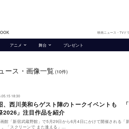
BOOK
映画ニュース・TVド
アニメ
舞台
プレゼント
ュース・画像一覧
(10件)
.05.15 18:30
昭、西川美和らゲスト陣のトークイベントも 「
祭2026」注目作品を紹介
画館「新宿武蔵野館」で5月29日から6月4日にかけて開催される「
6」。「スクリーンで また逢える」…