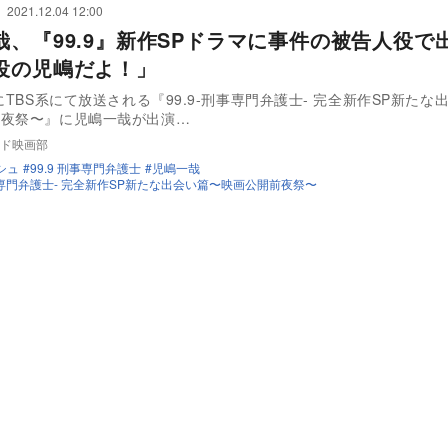
2021.12.04 12:00
哉、『99.9』新作SPドラマに事件の被告人役
役の児嶋だよ！」
日にTBS系にて放送される『99.9-刑事専門弁護士- 完全新作SP新たな
前夜祭〜』に児嶋一哉が出演…
ド映画部
シュ
99.9 刑事専門弁護士
児嶋一哉
-刑事専門弁護士- 完全新作SP新たな出会い篇〜映画公開前夜祭〜