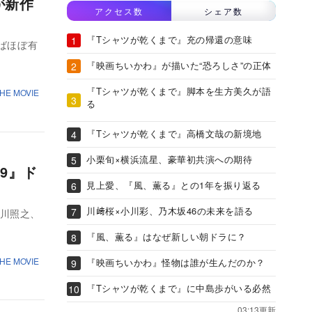
が新作
アクセス数
シェア数
『Tシャツが乾くまで』充の帰還の意味
ればほぼ有
『映画ちいかわ』が描いた“恐ろしさ”の正体
『Tシャツが乾くまで』脚本を生方美久が語
E MOVIE
る
『Tシャツが乾くまで』高橋文哉の新境地
小栗旬×横浜流星、豪華初共演への期待
9』ド
見上愛、『風、薫る』との1年を振り返る
川﨑桜×小川彩、乃木坂46の未来を語る
香川照之、
『風、薫る』はなぜ新しい朝ドラに？
E MOVIE
『映画ちいかわ』怪物は誰が生んだのか？
『Tシャツが乾くまで』に中島歩がいる必然
03:13更新