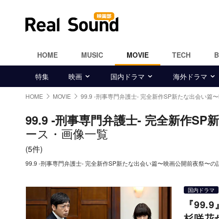
HOME
MUSIC
MOVIE
TECH
特集
映画
国内ドラマ
海外ドラマ
HOME
MOVIE
99.9 -刑事専門弁護士- 完全新作SP新たな出会い
99.9 -刑事専門弁護士- 完全新作
ース・画像一覧
(5件)
99.9 -刑事専門弁護士- 完全新作SP新たな出会い篇〜映画公開前夜祭
国内ドラマ
『99
杉咲花