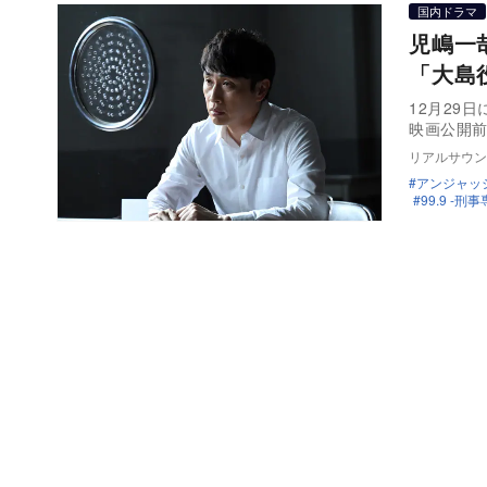
国内ドラマ
児嶋一
「大島
12月29
映画公開
リアルサウン
アンジャッ
99.9 