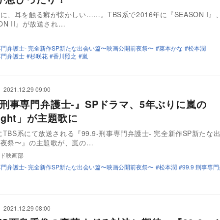
に、耳を触る癖が懐かしい……。TBS系で2016年に『SEASON I』、
ON II』が放送され…
刑事専門弁護士- 完全新作SP新たな出会い篇〜映画公開前夜祭〜
菜本かな
松本潤
事専門弁護士
杉咲花
香川照之
嵐
2021.12.29 09:00
9-刑事専門弁護士-』SPドラマ、5年ぶりに嵐の
light」が主題歌に
日にTBS系にて放送される『99.9-刑事専門弁護士- 完全新作SP新たな
前夜祭〜』の主題歌が、嵐の…
ド映画部
刑事専門弁護士- 完全新作SP新たな出会い篇〜映画公開前夜祭〜
松本潤
99.9 刑事専
2021.12.29 08:00