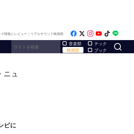
Like on Facebook
Follow on x
Follow on Inst
Follow on Y
Follow on
Follo
ラマ情報とレビュー｜リアルサウンド映画部
サ
音楽部
テック
映画部
ブック
・ニュ
ンビに