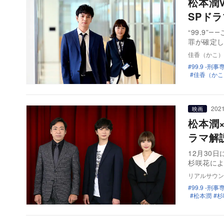
松本潤
SPド
“99.9
罪が確定し
佳香（かこ）
99.9 -
佳香（かこ
2021
映画
松本潤
ラマ解
12月30
杉咲花に
リアルサウン
99.9 -
松本潤
杉