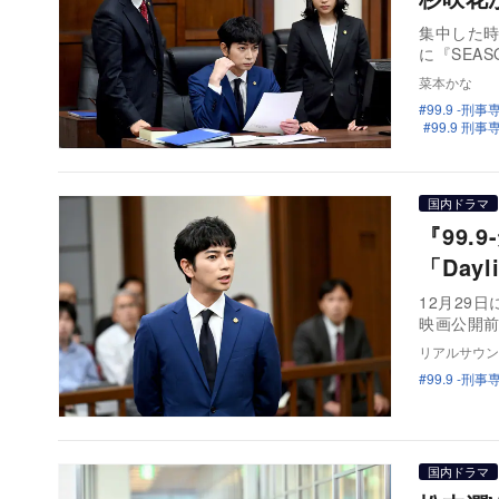
集中した時
に『SEAS
菜本かな
99.9 -
99.9 刑
国内ドラマ
『99.
「Day
12月29
映画公開
リアルサウン
99.9 -
国内ドラマ