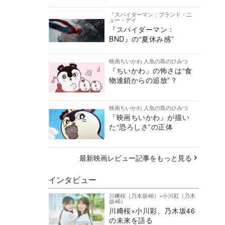
『スパイダーマン：ブランド・ニ
ュー・デイ
『スパイダーマン：
BND』の“夏休み感”
映画ちいかわ 人魚の島のひみつ
『ちいかわ』の怖さは“食
物連鎖からの追放”？
映画ちいかわ 人魚の島のひみつ
『映画ちいかわ』が描い
た“恐ろしさ”の正体
最新映画レビュー記事をもっと見る
インタビュー
川﨑桜（乃木坂46）×小川彩（乃木
坂46）
川﨑桜×小川彩、乃木坂46
の未来を語る