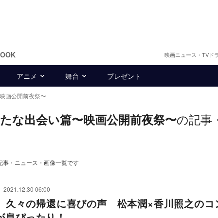
BOOK
映画ニュース・TVド
アニメ
舞台
プレゼント
篇〜映画公開前夜祭〜
の記事
SP新たな出会い篇〜映画公開前夜祭〜
〜の記事・ニュース・画像一覧です
2021.12.30 06:00
.9』久々の帰還に喜びの声 松本潤×香川照之のコ
が息ぴったり！