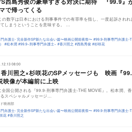
VS西島秀俊の豪華すぎる対決に期待 『99.9』
ラマで帰ってくる
”――この数字は日本における刑事事件での有罪率を指し、一度起訴され
てしまうということを意味する。 …
刑事専門弁護士- 完全新作SP新たな出会い篇〜映画公開前夜祭〜
99.9-刑事専門弁護士-TH
）
松本潤
99.9−刑事専門弁護士−
香川照之
西島秀俊
杉咲花
.12.13 08:00
×香川照之×杉咲花のSPメッセージも 映画『99.
説映像が本編前に上映
日に全国公開される『99.9-刑事専門弁護士-THE MOVIE』。松本潤、
よるスペシャルメッセージ…
ド映画部
刑事専門弁護士- 完全新作SP新たな出会い篇〜映画公開前夜祭〜
99.9-刑事専門弁護士-TH
咲花
香川照之