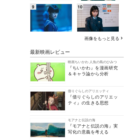
画像をもっと見る
最新映画レビュー
映画ちいかわ 人魚の島のひみつ
『ちいかわ』を漫画研究
＆キャラ論から分析
借りぐらしのアリエッティ
『借りぐらしのアリエッ
ティ』の生きる思想
モアナと伝説の海
『モアナと伝説の海』実
写化の意義を考える