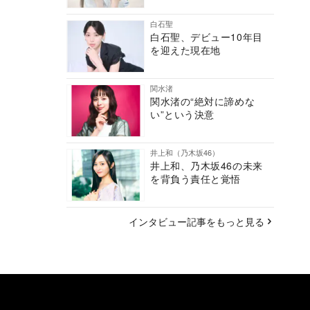
白石聖
白石聖、デビュー10年目
を迎えた現在地
関水渚
関水渚の“絶対に諦めな
い”という決意
井上和（乃木坂46）
井上和、乃木坂46の未来
を背負う責任と覚悟
インタビュー記事をもっと見る