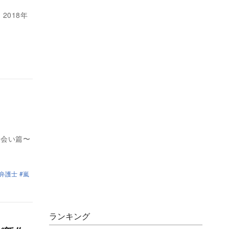
2018年
出会い篇〜
門弁護士
嵐
ランキング