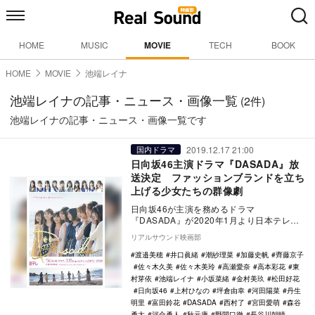
HOME
MUSIC
MOVIE
TECH
BOOK
HOME
MOVIE
池端レイナ
池端レイナの記事・ニュース・画像一覧
(2件)
池端レイナの記事・ニュース・画像一覧です
2019.12.17 21:00
国内ドラマ
日向坂46主演ドラマ『DASADA』放
送決定 ファッションブランドを立ち
上げる少女たちの群像劇
日向坂46が主演を務めるドラマ
『DASADA』が2020年1月より日本テレビ
で放送されることが決定した。 日向坂46
リアルサウンド映画部
のメンバ…
渡邉美穂
井口眞緒
潮紗理菜
加藤史帆
齊藤京子
佐々木久美
佐々木美玲
高瀬愛奈
高本彩花
東
村芽依
池端レイナ
小坂菜緒
金村美玖
松田好花
日向坂46
上村ひなの
坪倉由幸
河田陽菜
丹生
明里
富田鈴花
DASADA
西村了
宮田愛萌
森谷
勇太
河合勇人
秋元康
野間口徹
長谷川朝晴