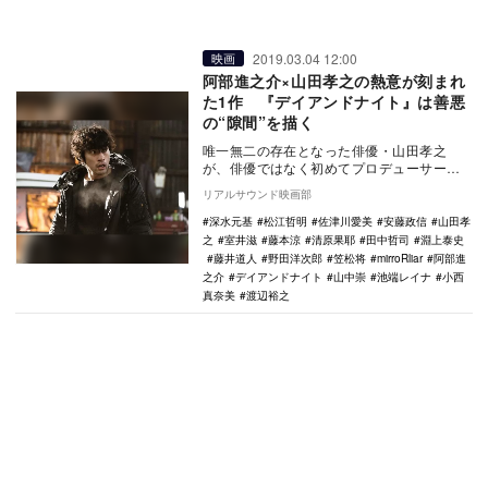
2019.03.04 12:00
映画
阿部進之介×山田孝之の熱意が刻まれ
た1作 『デイアンドナイト』は善悪
の“隙間”を描く
唯一無二の存在となった俳優・山田孝之
が、俳優ではなく初めてプロデューサーと
して手がけた作品が映画『デイアンドナイ
リアルサウンド映画部
ト』です。『山田…
深水元基
松江哲明
佐津川愛美
安藤政信
山田孝
之
室井滋
藤本涼
清原果耶
田中哲司
淵上泰史
藤井道人
野田洋次郎
笠松将
mirroRliar
阿部進
之介
デイアンドナイト
山中崇
池端レイナ
小西
真奈美
渡辺裕之