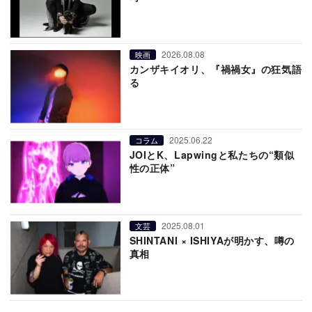
2026.08.08
映画
カンザキイオリ、『禍禍女』の狂気語
る
2025.06.22
コラム
JOIとK、Lapwingと私たちの“類似
性の正体”
2025.08.01
文芸
SHINTANI × ISHIYAが明かす、噂の
真相