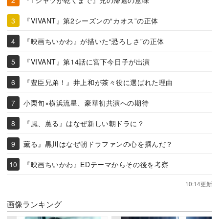
『VIVANT』第2シーズンの“カオス”の正体
『映画ちいかわ』が描いた“恐ろしさ”の正体
『VIVANT』第14話に宮下今日子が出演
『豊臣兄弟！』井上和が茶々役に選ばれた理由
小栗旬×横浜流星、豪華初共演への期待
『風、薫る』はなぜ新しい朝ドラに？
薫る』黒川はなぜ朝ドラファンの心を掴んだ？
『映画ちいかわ』EDテーマからその後を考察
10:14更新
画像ランキング