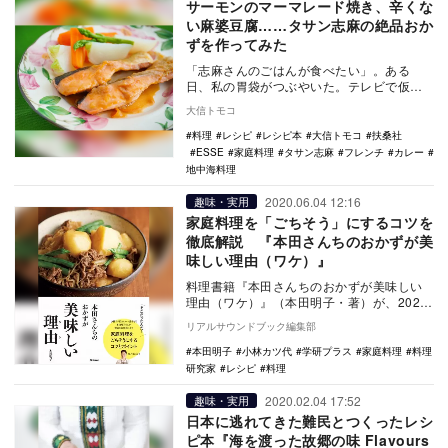
サーモンのマーマレード焼き、辛くな
い麻婆豆腐……タサン志麻の絶品おか
ずを作ってみた
「志麻さんのごはんが食べたい」。ある
日、私の胃袋がつぶやいた。テレビで仮面
ライダー1号こと藤岡弘、さん宅にて料理す
大信トモコ
る伝説の家政婦…
料理
レシピ
レシピ本
大信トモコ
扶桑社
ESSE
家庭料理
タサン志麻
フレンチ
カレー
地中海料理
2020.06.04 12:16
趣味・実用
家庭料理を「ごちそう」にするコツを
徹底解説 『本田さんちのおかずが美
味しい理由（ワケ）』
料理書籍『本田さんちのおかずが美味しい
理由（ワケ）』（本田明子・著）が、2020
年6月4日に学研プラスより発売された。
リアルサウンドブック編集部
本書…
本田明子
小林カツ代
学研プラス
家庭料理
料理
研究家
レシピ
料理
2020.02.04 17:52
趣味・実用
日本に逃れてきた難民とつくったレシ
ピ本『海を渡った故郷の味 Flavours