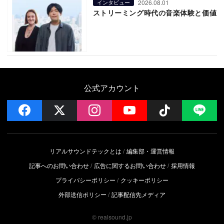
2026.08.01
インタビュー
ストリーミング時代の音楽体験と価値
公式アカウント
facebook
x
instagram
YouTube
Follow on 
LI
リアルサウンドテックとは
編集部・運営情報
記事へのお問い合わせ
広告に関するお問い合わせ
採用情報
プライバシーポリシー
クッキーポリシー
外部送信ポリシー
記事配信先メディア
© realsound.jp