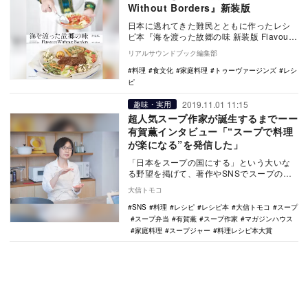
Without Borders』新装版
日本に逃れてきた難民とともに作ったレシ
ピ本『海を渡った故郷の味 新装版 Flavours
Without Borders new…
リアルサウンドブック編集部
料理
食文化
家庭料理
トゥーヴァージンズ
レシ
ピ
2019.11.01 11:15
趣味・実用
超人気スープ作家が誕生するまでーー
有賀薫インタビュー「“スープで料理
が楽になる”を発信した」
「日本をスープの国にする」という大いな
る野望を掲げて、著作やSNSでスープの魅
力を発信し続けてきたスープ作家・有賀薫
大信トモコ
が今、大ブレ…
SNS
料理
レシピ
レシピ本
大信トモコ
スープ
スープ弁当
有賀薫
スープ作家
マガジンハウス
家庭料理
スープジャー
料理レシピ本大賞