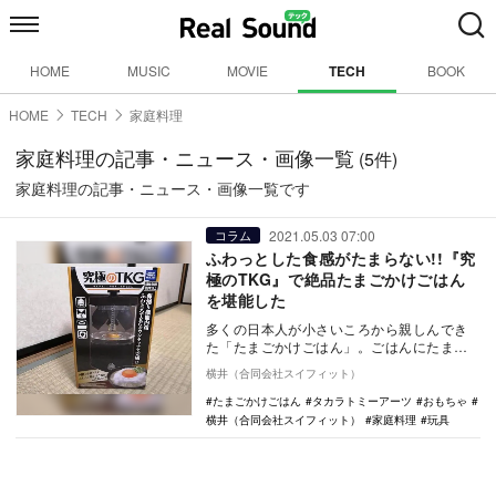
HOME
MUSIC
MOVIE
TECH
BOOK
HOME
TECH
家庭料理
家庭料理の記事・ニュース・画像一覧
(5件)
家庭料理の記事・ニュース・画像一覧です
2021.05.03 07:00
コラム
ふわっとした食感がたまらない!!『究
極のTKG』で絶品たまごかけごはん
を堪能した
多くの日本人が小さいころから親しんでき
た「たまごかけごはん」。ごはんにたまご
を乗せるだけというシンプルな料理である
横井（合同会社スイフィット）
にも関わらず、…
たまごかけごはん
タカラトミーアーツ
おもちゃ
横井（合同会社スイフィット）
家庭料理
玩具