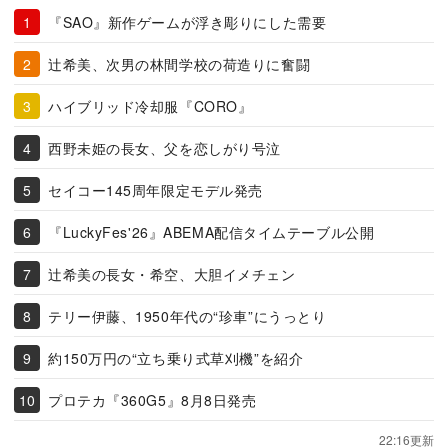
『SAO』新作ゲームが浮き彫りにした需要
辻希美、次男の林間学校の荷造りに奮闘
ハイブリッド冷却服『CORO』
西野未姫の長女、父を恋しがり号泣
セイコー145周年限定モデル発売
『LuckyFes'26』ABEMA配信タイムテーブル公開
辻希美の長女・希空、大胆イメチェン
テリー伊藤、1950年代の“珍車”にうっとり
約150万円の“立ち乗り式草刈機”を紹介
プロテカ『360G5』8月8日発売
22:16更新