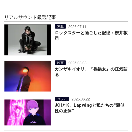
リアルサウンド厳選記事
2026.07.11
連載
ロックスターと過ごした記憶：櫻井敦
司
2026.08.08
映画
カンザキイオリ、『禍禍女』の狂気語
る
2025.06.22
コラム
JOIとK、Lapwingと私たちの“類似
性の正体”