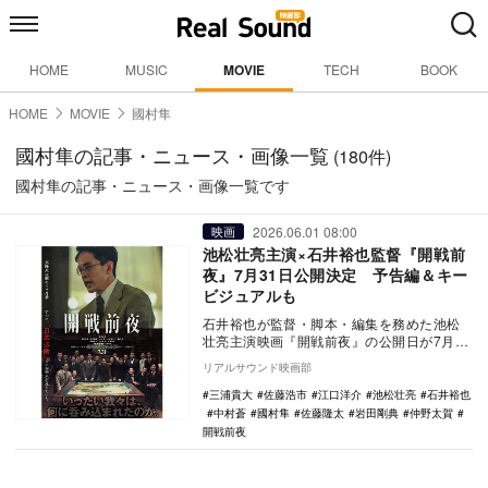
HOME
MUSIC
MOVIE
TECH
BOOK
HOME
MOVIE
國村隼
國村隼の記事・ニュース・画像一覧
(180件)
國村隼の記事・ニュース・画像一覧です
2026.06.01 08:00
映画
池松壮亮主演×石井裕也監督『開戦前
夜』7月31日公開決定 予告編＆キー
ビジュアルも
石井裕也が監督・脚本・編集を務めた池松
壮亮主演映画『開戦前夜』の公開日が7月31
日に決定し、あわせてキービジュアルと予
リアルサウンド映画部
告編が公開…
三浦貴大
佐藤浩市
江口洋介
池松壮亮
石井裕也
中村蒼
國村隼
佐藤隆太
岩田剛典
仲野太賀
開戦前夜