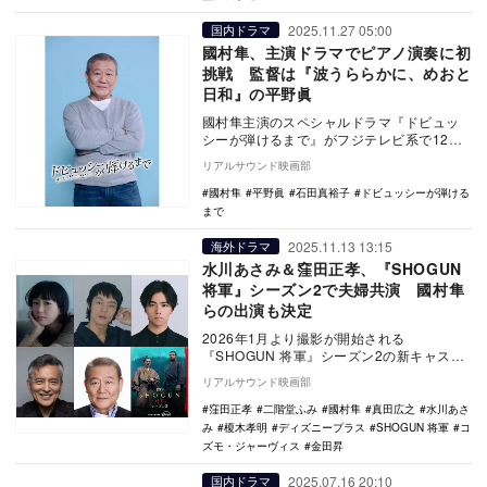
2025.11.27 05:00
国内ドラマ
國村隼、主演ドラマでピアノ演奏に初
挑戦 監督は『波うららかに、めおと
日和』の平野眞
國村隼主演のスペシャルドラマ『ドビュッ
シーが弾けるまで』がフジテレビ系で12月
24日に放送される。國村が演じるのは、商
リアルサウンド映画部
店街で代々…
國村隼
平野眞
石田真裕子
ドビュッシーが弾ける
まで
2025.11.13 13:15
海外ドラマ
水川あさみ＆窪田正孝、『SHOGUN
将軍』シーズン2で夫婦共演 國村隼
らの出演も決定
2026年1月より撮影が開始される
『SHOGUN 将軍』シーズン2の新キャスト
として、水川あさみ、窪田正孝、金田昇、
リアルサウンド映画部
榎木孝明、國…
窪田正孝
二階堂ふみ
國村隼
真田広之
水川あさ
み
榎木孝明
ディズニープラス
SHOGUN 将軍
コ
ズモ・ジャーヴィス
金田昇
2025.07.16 20:10
国内ドラマ