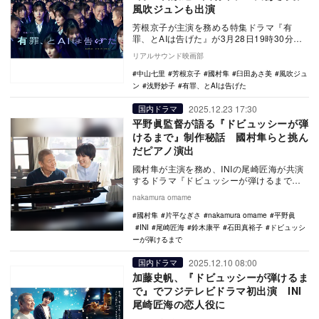
風吹ジュンも出演
芳根京子が主演を務める特集ドラマ『有
罪、とAIは告げた』が3月28日19時30分よ
りNHK BSP4Kで放送されることが決定し、
リアルサウンド映画部
…
中山七里
芳根京子
國村隼
臼田あさ美
風吹ジュ
ン
浅野妙子
有罪、とAIは告げた
2025.12.23 17:30
国内ドラマ
平野眞監督が語る『ドビュッシーが弾
けるまで』制作秘話 國村隼らと挑ん
だピアノ演出
國村隼が主演を務め、INIの尾崎匠海が共演
するドラマ『ドビュッシーが弾けるまで』
が、12月24日22時よりフジテレビ系で放送
nakamura omame
され…
國村隼
片平なぎさ
nakamura omame
平野眞
INI
尾崎匠海
鈴木康平
石田真裕子
ドビュッシ
ーが弾けるまで
2025.12.10 08:00
国内ドラマ
加藤史帆、『ドビュッシーが弾けるま
で』でフジテレビドラマ初出演 INI
尾崎匠海の恋人役に