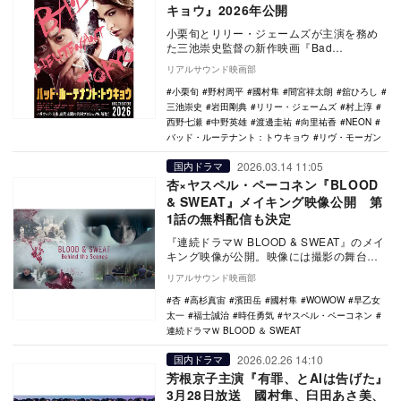
キョウ』2026年公開
小栗旬とリリー・ジェームズが主演を務め
た三池崇史監督の新作映画『Bad
Lieutenant: Tokyo（原題）』が、『バッ
リアルサウンド映画部
ド…
小栗旬
野村周平
國村隼
間宮祥太朗
舘ひろし
三池崇史
岩田剛典
リリー・ジェームズ
村上淳
西野七瀬
中野英雄
渡邊圭祐
向里祐香
NEON
バッド・ルーテナント：トウキョウ
リヴ・モーガン
2026.03.14 11:05
国内ドラマ
杏×ヤスペル・ペーコネン『BLOOD
& SWEAT』メイキング映像公開 第
1話の無料配信も決定
『連続ドラマＷ BLOOD & SWEAT』のメイ
キング映像が公開。映像には撮影の舞台裏
や、初公開となる本編映像のほか、杏、ヤ
リアルサウンド映画部
ス…
杏
高杉真宙
濱田岳
國村隼
WOWOW
早乙女
太一
福士誠治
時任勇気
ヤスペル・ペーコネン
連続ドラマＷ BLOOD ＆ SWEAT
2026.02.26 14:10
国内ドラマ
芳根京子主演『有罪、とAIは告げた』
3月28日放送 國村隼、臼田あさ美、