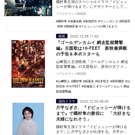
國村隼主演のスペシャルドラマ『ドビュッ
シーが弾けるまで』にデザイナーとして活
躍する28歳のゆりあ役で加藤史帆が出演す
リアルサウンド映画部
る。あわせて…
國村隼
加藤史帆
春海四方
マシンガンズ
西堀亮
INI
尾崎匠海
ドビュッシーが弾けるまで
2025.12.08 11:42
映画
『ゴールデンカムイ 網走監獄襲撃
編』主題歌は10-FEET 新映像満載
の予告＆本ポスターも
山﨑賢人主演映画『ゴールデンカムイ 網走
監獄襲撃編』の主題歌が。原作の大ファン
だという10-FEETの「壊れて消えるまで」
リアルサウンド映画部
に決定…
山﨑賢人
國村隼
稲葉友
杉本哲太
和田聰宏
山
田杏奈
10-FEET
松橋真三
ゴールデンカムイ 網走
監獄襲撃編
2025.12.05 06:00
国内ドラマ
片平なぎさ、『ドビュッシーが弾ける
まで』で國村隼の妻役に 「大好きな
夫婦になれそう」
國村隼主演ドラマ『ドビュッシーが弾ける
まで』に片平なぎさが出演する。片平が演