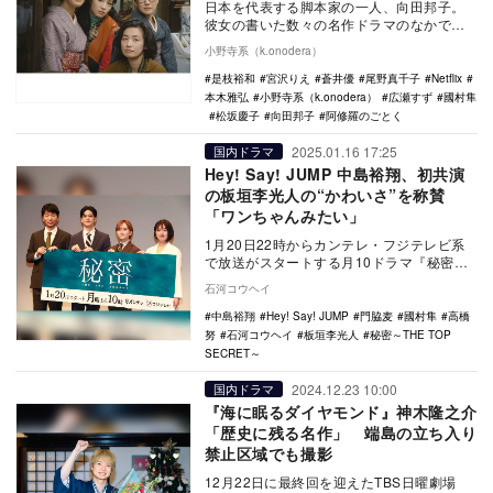
日本を代表する脚本家の一人、向田邦子。
彼女の書いた数々の名作ドラマのなかで、
ひときわ異彩を放ったホームドラマが、
小野寺系（k.onodera）
NHK放送の『阿…
是枝裕和
宮沢りえ
蒼井優
尾野真千子
Netflix
本木雅弘
小野寺系（k.onodera）
広瀬すず
國村隼
松坂慶子
向田邦子
阿修羅のごとく
2025.01.16 17:25
国内ドラマ
Hey! Say! JUMP 中島裕翔、初共演
の板垣李光人の“かわいさ”を称賛
「ワンちゃんみたい」
1月20日22時からカンテレ・フジテレビ系
で放送がスタートする月10ドラマ『秘密～
THE TOP SECRET～』の制作発表会見…
石河コウヘイ
中島裕翔
Hey! Say! JUMP
門脇麦
國村隼
高橋
努
石河コウヘイ
板垣李光人
秘密～THE TOP
SECRET～
2024.12.23 10:00
国内ドラマ
『海に眠るダイヤモンド』神木隆之介
「歴史に残る名作」 端島の立ち入り
禁止区域でも撮影
12月22日に最終回を迎えたTBS日曜劇場