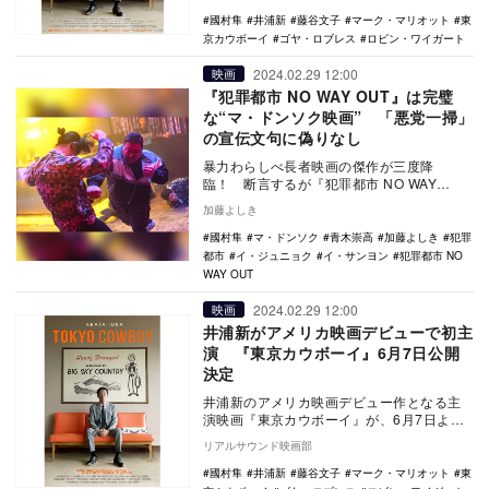
カウボー…
國村隼
井浦新
藤谷文子
マーク・マリオット
東
京カウボーイ
ゴヤ・ロブレス
ロビン・ワイガート
2024.02.29 12:00
映画
『犯罪都市 NO WAY OUT』は完璧
な“マ・ドンソク映画” 「悪党一掃」
の宣伝文句に偽りなし
暴力わらしべ長者映画の傑作が三度降
臨！ 断言するが『犯罪都市 NO WAY
OUT』（2023年）はマ・ドンソク映画が好
加藤よしき
きな人に…
國村隼
マ・ドンソク
青木崇高
加藤よしき
犯罪
都市
イ・ジュニョク
イ・サンヨン
犯罪都市 NO
WAY OUT
2024.02.29 12:00
映画
井浦新がアメリカ映画デビューで初主
演 『東京カウボーイ』6月7日公開
決定
井浦新のアメリカ映画デビュー作となる主
演映画『東京カウボーイ』が、6月7日より
YEBISU GARDEN CINEMAほかにて全…
リアルサウンド映画部
國村隼
井浦新
藤谷文子
マーク・マリオット
東