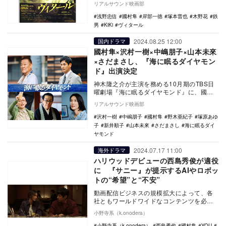
リアルサウンド映画部
ィスト』…
浅野忠信
國村隼
岸部一徳
塚本晋也
木野花
鉄
男
KiKi
ヴィタール
2024.08.25 12:00
国内ドラマ
國村隼×沢村一樹×中嶋朋子×山本未來
×さだまさし、『海に眠るダイヤモン
ド』出演決定
神木隆之介が主演を務める10月期のTBS日
曜劇場『海に眠るダイヤモンド』に、國村
隼、沢村一樹、中嶋朋子、山本未來、さだ
リアルサウンド映画部
まさしが出…
沢村一樹
中嶋朋子
國村隼
野木亜紀子
塚原あゆ
子
新井順子
山本未來
さだまさし
海に眠るダイ
ヤモンド
2024.07.17 11:00
海外ドラマ
ハリウッドデビューの西島秀俊が適役
に 『サニー』が提示するAIやロボッ
トの“希望”と“不安”
動画配信ビジネスの規模拡大によって、各
社ともワールドワイドなコンテンツを必要
とする現在、日本のカルチャーにも大きな
小野寺系（k.onodera）
注目が集まって…
小野寺系（k.onodera）
西島秀俊
國村隼
YOU