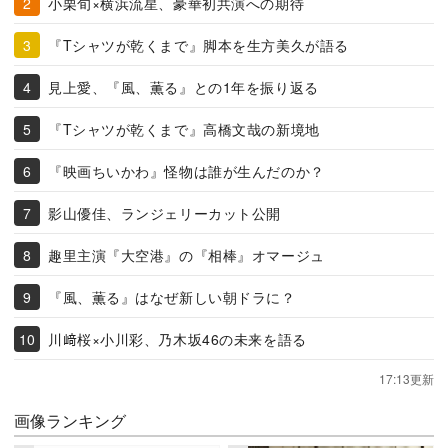
小栗旬×横浜流星、豪華初共演への期待
『Tシャツが乾くまで』脚本を生方美久が語る
見上愛、『風、薫る』との1年を振り返る
『Tシャツが乾くまで』高橋文哉の新境地
『映画ちいかわ』怪物は誰が生んだのか？
影山優佳、ランジェリーカット公開
趣里主演『大空港』の『相棒』オマージュ
『風、薫る』はなぜ新しい朝ドラに？
川﨑桜×小川彩、乃木坂46の未来を語る
17:13更新
画像ランキング