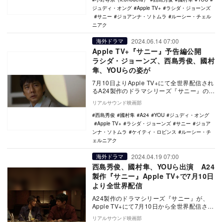
ジュディ・オング
Apple TV+
ラシダ・ジョーンズ
サニー
ジョアンナ・ソトムラ
ルーシー・チェル
ニアク
2024.06.14 07:00
海外ドラマ
Apple TV+『サニー』予告編公開
ラシダ・ジョーンズ、西島秀俊、國村
隼、YOUらの姿が
7月10日よりApple TV+にて全世界配信され
るA24製作のドラマシリーズ『サニー』の予
告編が公開された。 本作は、日本…
リアルサウンド映画部
西島秀俊
國村隼
A24
YOU
ジュディ・オング
Apple TV+
ラシダ・ジョーンズ
サニー
ジョア
ンナ・ソトムラ
ケイティ・ロビンス
ルーシー・チ
ェルニアク
2024.04.19 07:00
海外ドラマ
西島秀俊、國村隼、YOUら出演 A24
製作『サニー』Apple TV+で7月10日
より全世界配信
A24製作のドラマシリーズ『サニー』が、
Apple TV+にて7月10日から全世界配信され
ることが決定した。 本作は、日本在…
リアルサウンド映画部