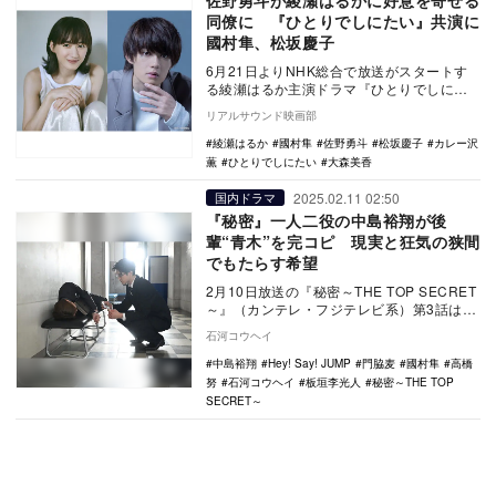
佐野勇斗が綾瀬はるかに好意を寄せる
同僚に 『ひとりでしにたい』共演に
國村隼、松坂慶子
6月21日よりNHK総合で放送がスタートす
る綾瀬はるか主演ドラマ『ひとりでしにた
い』の新キャストとして、佐野勇斗、國村
リアルサウンド映画部
隼、松坂慶…
綾瀬はるか
國村隼
佐野勇斗
松坂慶子
カレー沢
薫
ひとりでしにたい
大森美香
2025.02.11 02:50
国内ドラマ
『秘密』一人二役の中島裕翔が後
輩“青木”を完コピ 現実と狂気の狭間
でもたらす希望
2月10日放送の『秘密～THE TOP SECRET
～』（カンテレ・フジテレビ系）第3話は実
質的な第1話だった（※本記事には本編…
石河コウヘイ
中島裕翔
Hey! Say! JUMP
門脇麦
國村隼
高橋
努
石河コウヘイ
板垣李光人
秘密～THE TOP
SECRET～