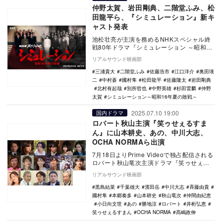
仲野太賀、岩田剛典、二階堂ふみ、松
田龍平ら、『シミュレーション』新キ
ャスト発表
池松壮亮が主演を務めるNHKスペシャル終
戦80年ドラマ『シミュレーション ～昭和16
年夏の敗戦～』の新キャスト15名が発表さ
リアルサウンド映画部
れ、…
三浦貴大
二階堂ふみ
佐藤浩市
江口洋介
奥田瑛
二
中村蒼
國村隼
松田龍平
佐藤隆太
岩田剛典
北村有起哉
別所哲也
中野英雄
杉田雷麟
仲野
太賀
シミュレーション～昭和16年夏の敗戦～
2025.07.10 19:00
国内ドラマ
ロバート秋山主演『笑ゥせぇるすま
ん』に山本耕史、あの、中川大志、
OCHA NORMAら出演
7月18日よりPrime Videoで独占配信される
ロバート秋山竜次主演ドラマ『笑ゥせぇる
すまん』の各話ゲストとして、山本耕史、
リアルサウンド映画部
…
黒島結菜
千葉雄大
濱田岳
中川大志
斉藤由貴
國村隼
本郷奏多
山本耕史
秋山竜次
仲間由紀恵
小日向文世
あの
勝地涼
ロバート
井桁弘恵
笑ゥせぇるすまん
OCHA NORMA
髙嶋政伸