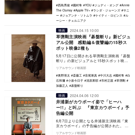
西島秀俊
國村隼
YOU
ジュディ・オング
Annie
The Clumsy
Apple TV+
ラシダ・ジョーンズ
サニ
ー
ジョアンナ・ソトムラ
ケイティ・ロビンス
ル
ーシー・チェルニアク
2024.04.15 10:00
映画
草彅剛主演映画『碁盤斬り』新ビジュ
アル公開 感動編＆復讐編の15秒ス
ポット映像2種も
5月17日に公開される草彅剛主演映画『碁盤
斬り』の新ビジュアルと15秒スポット映像2
種類が公開された。 古典落語をベースに
リアルサウンド映画部
し…
奥野瑛太
斎藤工
音尾琢真
中川大志
國村隼
白
石和彌
小泉今日子
清原果耶
市村正親
草彅剛
加藤正人
碁盤斬り
2024.04.06 12:00
映画
井浦新がカウボーイ姿で「ヒーハ
ー!!」と叫ぶ 『東京カウボーイ』予
告編公開
6月7日より公開となる井浦新主演映画『東
京カウボーイ』の予告編が公開された。
本作は、効率至上主義のサラリーマンが、
リアルサウンド映画部