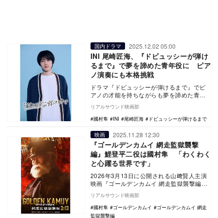
2025.12.02 05:00
国内ドラマ
INI 尾崎匠海、『ドビュッシーが弾け
るまで』で夢を諦めた青年役に ピア
ノ演奏にも本格挑戦
ドラマ『ドビュッシーが弾けるまで』でピ
アノの才能を持ちながらも夢を諦めた青
年・佐々木匠を演じるINI 尾崎匠海。尾崎は
リアルサウンド映画部
本作でピア…
國村隼
INI
尾崎匠海
ドビュッシーが弾けるまで
2025.11.28 12:30
映画
『ゴールデンカムイ 網走監獄襲撃
編』鯉登平二役は國村隼 「わくわく
と心躍る世界です」
2026年3月13日に公開される山﨑賢人主演
映画『ゴールデンカムイ 網走監獄襲撃編』
に、國村隼が鯉登平二役で出演することが
リアルサウンド映画部
決定し…
國村隼
ゴールデンカムイ
ゴールデンカムイ 網走
監獄襲撃編