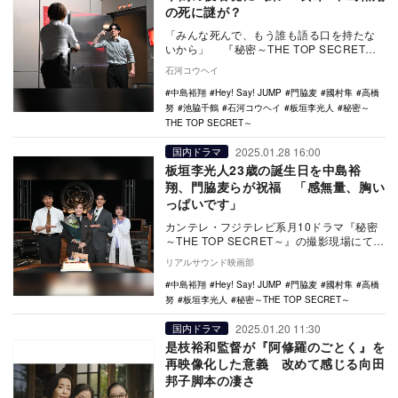
の死に謎が？
「みんな死んで、もう誰も語る口を持たな
いから」 『秘密～THE TOP SECRET
～』（カンテレ・フジテレビ系／以下、
石河コウヘイ
『秘…
中島裕翔
Hey! Say! JUMP
門脇麦
國村隼
高橋
努
池脇千鶴
石河コウヘイ
板垣李光人
秘密～
THE TOP SECRET～
2025.01.28 16:00
国内ドラマ
板垣李光人23歳の誕生日を中島裕
翔、門脇麦らが祝福 「感無量、胸い
っぱいです」
カンテレ・フジテレビ系月10ドラマ『秘密
～THE TOP SECRET～』の撮影現場にて、
板垣李光人の23歳の誕生日を祝うサプラ…
リアルサウンド映画部
中島裕翔
Hey! Say! JUMP
門脇麦
國村隼
高橋
努
板垣李光人
秘密～THE TOP SECRET～
2025.01.20 11:30
国内ドラマ
是枝裕和監督が『阿修羅のごとく』を
再映像化した意義 改めて感じる向田
邦子脚本の凄さ