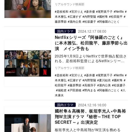
『阿修羅のごとく』の場面写真が…
リアルサウンド映画部
是枝裕和
宮沢りえ
蒼井優
尾野真千子
Netflix
本木雅弘
広瀬すず
内野聖陽
國村隼
松田龍平
藤原季節
瀧内公美
松坂慶子
阿修羅のごとく
2024.12.17 08:00
国内ドラマ
Netflixシリーズ『阿修羅のごとく』
に本木雅弘、松田龍平、藤原季節ら出
演 メイン予告も
2025年1月9日よりNetflixで世界独占配信さ
れる、是枝裕和監督によるNetflixシリーズ
『阿修羅のごとく』の追加キャス…
リアルサウンド映画部
是枝裕和
宮沢りえ
蒼井優
尾野真千子
Netflix
本木雅弘
広瀬すず
内野聖陽
夏川結衣
國村隼
松田龍平
藤原季節
高畑淳子
瀧内公美
松坂慶子
城桧吏
戸田菜穂
野内まる
阿修羅のごとく
八
木康夫
2024.12.16 16:00
国内ドラマ
國村隼＆高橋努、板垣李光人×中島裕
翔W主演ドラマ『秘密～THE TOP
SECRET～』出演決定
板垣李光人と中島裕翔がW主演を務める