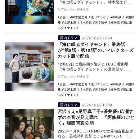
『海に眠るダイヤモンド』。神木隆之介ら
キャスト陣のクランクアップコメントが公
リアルサウンド映画部
開された。…
斎藤工
神木隆之介
池田エライザ
中嶋朋子
國村
隼
土屋太鳳
清水尋也
宮本信子
杉咲花
海に眠
るダイヤモンド
2024.12.22 22:50
国内ドラマ
『海に眠るダイヤモンド』最終話
が“第9話・第10話”のディレクターズ
カット版で配信
12月22日に最終回を迎えたTBS日曜劇場
『海に眠るダイヤモンド』の最終話が、第9
話・第10話のディレクターズカット版で配
リアルサウンド映画部
信され…
斎藤工
神木隆之介
池田エライザ
中嶋朋子
國村
隼
土屋太鳳
清水尋也
宮本信子
杉咲花
海に眠
るダイヤモンド
2024.12.22 10:00
国内ドラマ
宮沢りえ×尾野真千子×蒼井優×広瀬す
ずの本音が見え隠れ 『阿修羅のごと
く』場面写真公開
2025年1月9日よりNetflixで世界独占配信さ
れる、是枝裕和監督によるNetflixシリーズ