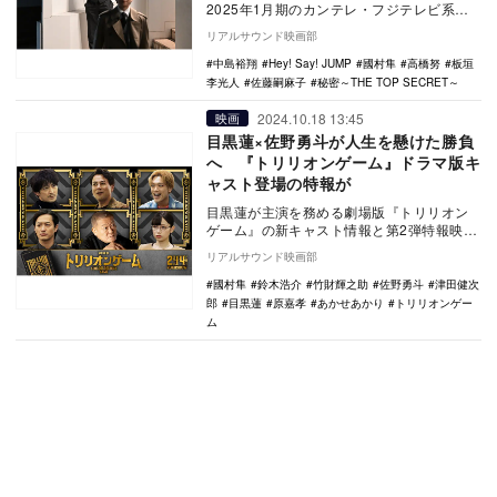
2025年1月期のカンテレ・フジテレビ系月
10ドラマ『秘密～THE TOP SECRET～』
リアルサウンド映画部
…
中島裕翔
Hey! Say! JUMP
國村隼
高橋努
板垣
李光人
佐藤嗣麻子
秘密～THE TOP SECRET～
2024.10.18 13:45
映画
目黒蓮×佐野勇斗が人生を懸けた勝負
へ 『トリリオンゲーム』ドラマ版キ
ャスト登場の特報が
目黒蓮が主演を務める劇場版『トリリオン
ゲーム』の新キャスト情報と第2弾特報映像
が公開された。 2023年7月期のTBS系金
リアルサウンド映画部
曜…
國村隼
鈴木浩介
竹財輝之助
佐野勇斗
津田健次
郎
目黒蓮
原嘉孝
あかせあかり
トリリオンゲー
ム