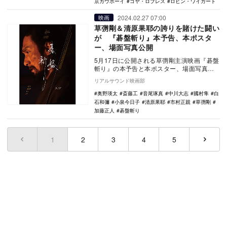
京カウボーイ
ゴヤ・ロブレス
ロビン・ワイガート
2024.02.27 07:00
映画
草彅剛＆清原果耶の誇りを賭けた闘い
が 『碁盤斬り』本予告、本ポスタ
ー、場面写真公開
5月17日に公開される草彅剛主演映画『碁盤
斬り』の本予告と本ポスター、場面写真が
公開された。 古典落語をベースにした本
リアルサウンド映画部
作は、…
奥野瑛太
斎藤工
音尾琢真
中川大志
國村隼
白
石和彌
小泉今日子
清原果耶
市村正親
草彅剛
加藤正人
碁盤斬り
1
(current)
2
3
4
5