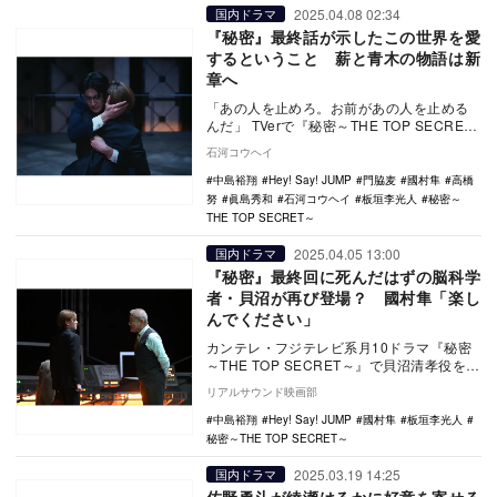
2025.04.08 02:34
国内ドラマ
『秘密』最終話が示したこの世界を愛
するということ 薪と青木の物語は新
章へ
「あの人を止めろ。お前があの人を止める
んだ」 TVerで『秘密～THE TOP SECRET
～』をみる 『秘密～THE T…
石河コウヘイ
中島裕翔
Hey! Say! JUMP
門脇麦
國村隼
高橋
努
眞島秀和
石河コウヘイ
板垣李光人
秘密～
THE TOP SECRET～
2025.04.05 13:00
国内ドラマ
『秘密』最終回に死んだはずの脳科学
者・貝沼が再び登場？ 國村隼「楽し
んでください」
カンテレ・フジテレビ系月10ドラマ『秘密
～THE TOP SECRET～』で貝沼清孝役を演
じている國村隼よりコメントが到着した。
リアルサウンド映画部
…
中島裕翔
Hey! Say! JUMP
國村隼
板垣李光人
秘密～THE TOP SECRET～
2025.03.19 14:25
国内ドラマ