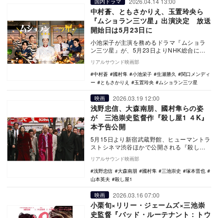
2026.04.14 13:00
国内ドラマ
中村蒼、ともさかりえ、玉置玲央ら
『ムショラン三ツ星』出演決定 放送
開始日は5月23日に
小池栄子が主演を務めるドラマ『ムショラ
ン三ツ星』が、5月23日よりNHK総合にて
放送されることが決定。あわせて、中村
リアルサウンド映画部
蒼、ともさか…
中村蒼
國村隼
小池栄子
生瀬勝久
関口メンディ
ー
ともさかりえ
玉置玲央
ムショラン三ツ星
2026.03.19 12:00
映画
浅野忠信、大森南朋、國村隼らの姿
が 三池崇史監督作『殺し屋1 ４K』
本予告公開
5月15日より新宿武蔵野館、ヒューマントラ
ストシネマ渋谷ほかで公開される『殺し屋1
4K』の本予告が公開された。 『ホムン
リアルサウンド映画部
ク…
浅野忠信
大森南朋
國村隼
三池崇史
塚本晋也
山本英夫
殺し屋1
2026.03.16 07:00
映画
小栗旬×リリー・ジェームズ×三池崇
史監督『バッド・ルーテナント：トウ