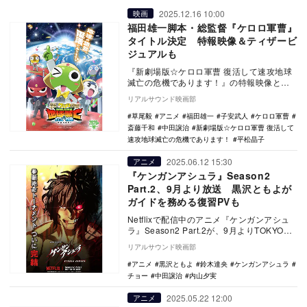
2025.12.16 10:00
映画
福田雄一脚本・総監督『ケロロ軍曹』
タイトル決定 特報映像＆ティザービ
ジュアルも
『新劇場版☆ケロロ軍曹 復活して速攻地球
滅亡の危機であります！』の特報映像とテ
ィザービジュアルが公開。特報映像では、
リアルサウンド映画部
冒頭TVアニ…
草尾毅
アニメ
福田雄一
子安武人
ケロロ軍曹
斎藤千和
中田譲治
新劇場版☆ケロロ軍曹 復活して
速攻地球滅亡の危機であります！
平松晶子
2025.06.12 15:30
アニメ
『ケンガンアシュラ』Season2
Part.2、9月より放送 黒沢ともよが
ガイドを務める復習PVも
Netflixで配信中のアニメ『ケンガンアシュ
ラ』Season2 Part.2が、9月よりTOKYO
MXおよびMBSで放送され…
リアルサウンド映画部
アニメ
黒沢ともよ
鈴木達央
ケンガンアシュラ
チョー
中田譲治
内山夕実
2025.05.22 12:00
アニメ