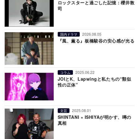
ロックスターと過ごした記憶：櫻井敦
司
2026.08.05
国内ドラマ
『風、薫る』板橋駿谷の安心感が光る
2025.06.22
コラム
JOIとK、Lapwingと私たちの“類似
性の正体”
2025.08.01
文芸
SHINTANI × ISHIYAが明かす、噂の
真相