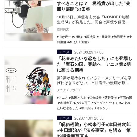
すべきことは？ 梶裕貴が出した“先
回り展開”の回答
10月15日、声優有志の会「NOMORE無断
生成AI」が発足した。同会は声優や俳優、
アーティストの音声を、無断で生成AIに学
徳田要太
習さ…
山寺宏一
朴璐美
梶裕貴
中尾隆聖
徳田要太
中
田譲治
AI（人工知能）
2024.03.29 17:00
アニメ
『花束みたいな恋をした』にも登場し
た『宝石の国』完結へ アニメ第2期
に高まる期待
第2期が期待されているアニメシリーズを挙
げればきりがない。市川春子の漫画が原作
の『宝石の国』はその筆頭であり、2017年
タニグチリウイチ
末のアニ…
アニメ
黒沢ともよ
佐倉綾音
茅野愛衣
宝石の国
市川春子
小松未可子
タニグチリウイチ
花束み
たいな恋をした
中田譲治
オレンジ
2023.11.01 20:50
アニメ
『呪術廻戦』小松未可子×津田健次郎
×中田譲治が「渋谷事変」を語る 第
39話場面写真も