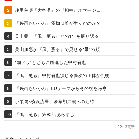
趣里主演『大空港』の『相棒』オマージュ
『映画ちいかわ』怪物は誰が生んだのか？
見上愛、『風、薫る』との1年を振り返る
美山加恋が『風、薫る』で見せる“母”の顔
“朝ドラ”とともに躍進した中村倫也
『風、薫る』中村倫也演じる藤次の正体が判明
『映画ちいかわ』EDテーマからその後を考察
小栗旬×横浜流星、豪華初共演への期待
『風、薫る』第95話あらすじ
02:13更新