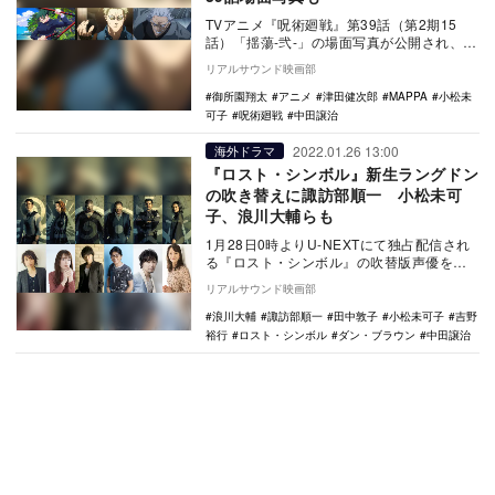
TVアニメ『呪術廻戦』第39話（第2期15
話）「揺蕩-弐-」の場面写真が公開され、禪
院真希役の小松未可子、七海建人役の津田
リアルサウンド映画部
健次郎…
御所園翔太
アニメ
津田健次郎
MAPPA
小松未
可子
呪術廻戦
中田譲治
2022.01.26 13:00
海外ドラマ
『ロスト・シンボル』新生ラングドン
の吹き替えに諏訪部順一 小松未可
子、浪川大輔らも
1月28日0時よりU-NEXTにて独占配信され
る『ロスト・シンボル』の吹替版声優を諏
訪部順一、小松未可子、浪川大輔らが務め
リアルサウンド映画部
るこ…
浪川大輔
諏訪部順一
田中敦子
小松未可子
吉野
裕行
ロスト・シンボル
ダン・ブラウン
中田譲治