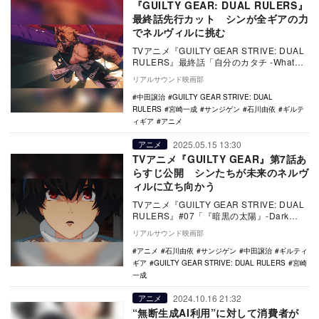
『GUILTY GEAR: DUAL RULERS』
最終話先行カット シンが全ギアの力
でネルヴィルに挑む
TVアニメ『GUILTY GEAR STRIVE: DUAL
RULERS』最終話「自分のカタチ -What
Makes You…
リアルサウンド映画部
中田譲治
GUILTY GEAR STRIVE: DUAL
RULERS
宮崎一成
サンジゲン
石川由依
ギルテ
ィギア
アニメ
2025.05.15 13:30
アニメ
TVアニメ『GUILTY GEAR』第7話あ
らすじ公開 シンたちが未来のネルヴ
ィルに立ち向かう
TVアニメ『GUILTY GEAR STRIVE: DUAL
RULERS』#07「『暗黒の太陽』-Dark
Sun-」のあらす…
リアルサウンド映画部
アニメ
石川由依
サンジゲン
中田譲治
ギルティ
ギア
GUILTY GEAR STRIVE: DUAL RULERS
宮崎
一成
2024.10.16 21:32
アニメ
“無断生成AI利用”に対して消費者が