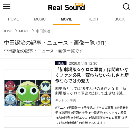
HOME
MUSIC
MOVIE
TECH
BOOK
HOME
MOVIE
中田譲治
中田譲治の記事・ニュース・画像一覧
(9件)
中田譲治の記事・ニュース・画像一覧です
2026.07.18 12:30
映画
『新劇場版☆ケロロ軍曹』は間違いな
くファン必見 変わらないらしさと新
作ならではの魅力
劇場版としては16年ぶりの新作となる『新
劇場版☆ケロロ軍曹 復活して速攻地球滅亡
の危機であります！』が全国公開中だ。実
キットゥン希美
際に鑑賞し…
アニメ
福田雄一
子安武人
ケロロ軍曹
能登麻美
子
草尾毅
渡辺久美子
中田譲治
キットゥン希美
吉崎観音
小桜エツコ
新劇場版☆ケロロ軍曹 復活
して速攻地球滅亡の危機であります！