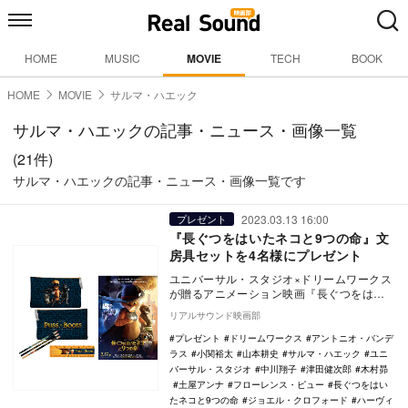
HOME
MUSIC
MOVIE
TECH
BOOK
HOME
MOVIE
サルマ・ハエック
サルマ・ハエックの記事・ニュース・画像一覧
(21件)
サルマ・ハエックの記事・ニュース・画像一覧です
2023.03.13 16:00
プレゼント
『長ぐつをはいたネコと9つの命』文
房具セットを4名様にプレゼント
ユニバーサル・スタジオ×ドリームワークス
が贈るアニメーション映画『長ぐつをはい
たネコと9つの命』が3月17日に公開され
リアルサウンド映画部
る。 …
プレゼント
ドリームワークス
アントニオ・バンデ
ラス
小関裕太
山本耕史
サルマ・ハエック
ユニ
バーサル・スタジオ
中川翔子
津田健次郎
木村昴
土屋アンナ
フローレンス・ピュー
長ぐつをはい
たネコと9つの命
ジョエル・クロフォード
ハーヴィ