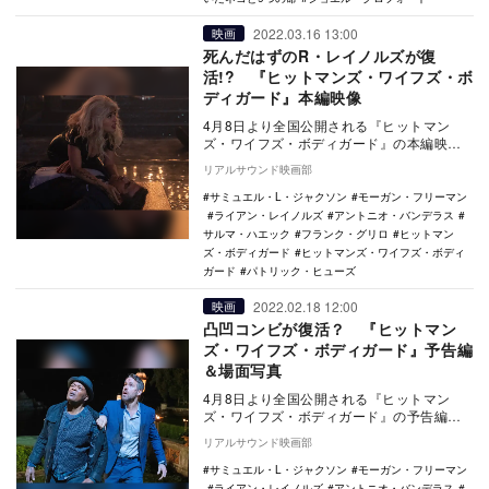
2022.03.16 13:00
映画
死んだはずのR・レイノルズが復
活!? 『ヒットマンズ・ワイフズ・ボ
ディガード』本編映像
4月8日より全国公開される『ヒットマン
ズ・ワイフズ・ボディガード』の本編映像
が公開された。 2021年6月に公開され全
リアルサウンド映画部
米初登…
サミュエル・L・ジャクソン
モーガン・フリーマン
ライアン・レイノルズ
アントニオ・バンデラス
サルマ・ハエック
フランク・グリロ
ヒットマン
ズ・ボディガード
ヒットマンズ・ワイフズ・ボディ
ガード
パトリック・ヒューズ
2022.02.18 12:00
映画
凸凹コンビが復活？ 『ヒットマン
ズ・ワイフズ・ボディガード』予告編
＆場面写真
4月8日より全国公開される『ヒットマン
ズ・ワイフズ・ボディガード』の予告編と
場面写真が公開された。 2021年6月に公
リアルサウンド映画部
開され…
サミュエル・L・ジャクソン
モーガン・フリーマン
ライアン・レイノルズ
アントニオ・バンデラス