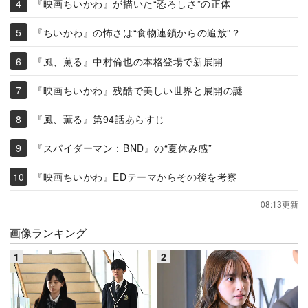
『映画ちいかわ』が描いた“恐ろしさ”の正体
『ちいかわ』の怖さは“食物連鎖からの追放”？
『風、薫る』中村倫也の本格登場で新展開
『映画ちいかわ』残酷で美しい世界と展開の謎
『風、薫る』第94話あらすじ
『スパイダーマン：BND』の“夏休み感”
『映画ちいかわ』EDテーマからその後を考察
08:13更新
画像ランキング