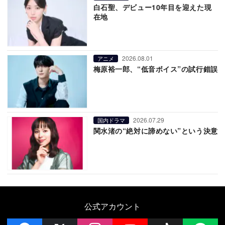
白石聖、デビュー10年目を迎えた現
在地
2026.08.01
アニメ
梅原裕一郎、“低音ボイス”の試行錯誤
2026.07.29
国内ドラマ
関水渚の“絶対に諦めない”という決意
公式アカウント