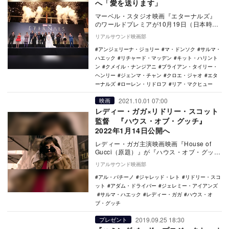
へ「愛を送ります」
マーベル・スタジオ映画『エターナルズ』
のワールドプレミアが10月19日（日本時
間）に米ロサンゼルスにて行われ、キャス
リアルサウンド映画部
トやスタッフ…
アンジェリーナ・ジョリー
マ・ドンソク
サルマ・
ハエック
リチャード・マッデン
キット・ハリント
ン
クメイル・ナンジアニ
ブライアン・タイリー・
ヘンリー
ジェンマ・チャン
クロエ・ジャオ
エタ
ーナルズ
ローレン・リドロフ
リア・マクヒュー
2021.10.01 07:00
映画
レディー・ガガ×リドリー・スコット
監督 『ハウス・オブ・グッチ』
2022年1月14日公開へ
レディー・ガガ主演映画映画『House of
Gucci（原題）』が『ハウス・オブ・グッ
チ』の邦題で2022年1月14日より全国…
リアルサウンド映画部
アル・パチーノ
ジャレッド・レト
リドリー・スコ
ット
アダム・ドライバー
ジェレミー・アイアンズ
サルマ・ハエック
レディー・ガガ
ハウス・オ
ブ・グッチ
2019.09.25 18:30
プレゼント