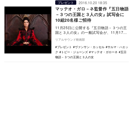
2016.10.20 18:35
プレゼント
マッテオ・ガロ－ネ監督作『五日物語
－３つの王国と３人の女』試写会に
10組20名様ご招待
11月25日に公開する『五日物語－３つの王
国と３人の女』の一般試写会が、11月17日
に行われることが決定した。 本作は、
リアルサウンド映画部
『…
プレゼント
ヴァンサン・カッセル
サルマ・ハエッ
ク
トビー・ジョーンズ
マッテオ・ガローネ
五日
物語－３つの王国と３人の女