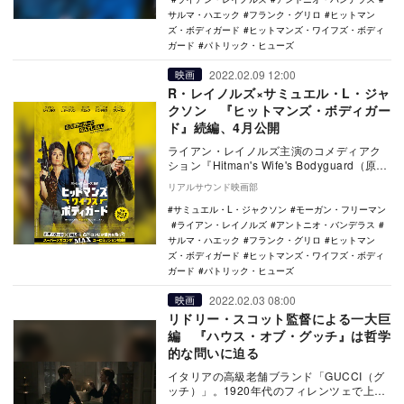
サルマ・ハエック
フランク・グリロ
ヒットマン
ズ・ボディガード
ヒットマンズ・ワイフズ・ボディ
ガード
パトリック・ヒューズ
2022.02.09 12:00
映画
R・レイノルズ×サミュエル・L・ジャ
クソン 『ヒットマンズ・ボディガー
ド』続編、4月公開
ライアン・レイノルズ主演のコメディアク
ション『Hitman's Wife's Bodyguard（原
題）』が、『ヒットマンズ・ワ…
リアルサウンド映画部
サミュエル・L・ジャクソン
モーガン・フリーマン
ライアン・レイノルズ
アントニオ・バンデラス
サルマ・ハエック
フランク・グリロ
ヒットマン
ズ・ボディガード
ヒットマンズ・ワイフズ・ボディ
ガード
パトリック・ヒューズ
2022.02.03 08:00
映画
リドリー・スコット監督による一大巨
編 『ハウス・オブ・グッチ』は哲学
的な問いに迫る
イタリアの高級老舗ブランド「GUCCI（グ
ッチ）」。1920年代のフィレンツェで上質