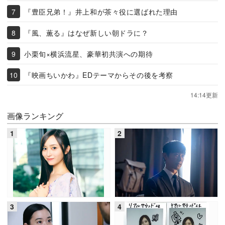
『豊臣兄弟！』井上和が茶々役に選ばれた理由
『風、薫る』はなぜ新しい朝ドラに？
小栗旬×横浜流星、豪華初共演への期待
『映画ちいかわ』EDテーマからその後を考察
14:14更新
画像ランキング