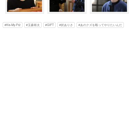
Kis-My-Ft2
玉森裕太
GIFT
於ありさ
あのクズを殴ってやりたいんだ