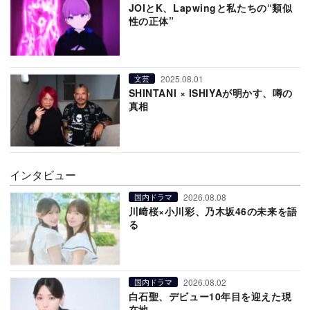
JOIとK、Lapwingと私たちの“類似
性の正体”
2025.08.01
文芸
SHINTANI × ISHIYAが明かす、噂の
真相
インタビュー
2026.08.08
国内ドラマ
川﨑桜×小川彩、乃木坂46の未来を語
る
2026.08.02
国内ドラマ
白石聖、デビュー10年目を迎えた現
在地