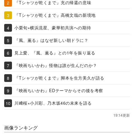
『Tシャツが乾くまで』充の帰還の意味
『Tシャツが乾くまで』高橋文哉の新境地
小栗旬×横浜流星、豪華初共演への期待
『風、薫る』はなぜ新しい朝ドラに？
見上愛、『風、薫る』との1年を振り返る
『映画ちいかわ』怪物は誰が生んだのか？
『Tシャツが乾くまで』脚本を生方美久が語る
『映画ちいかわ』EDテーマからその後を考察
川﨑桜×小川彩、乃木坂46の未来を語る
19:14更新
画像ランキング