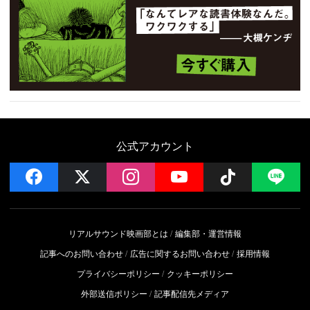
公式アカウント
facebook
x
instagram
YouTube
Follow on 
LI
リアルサウンド映画部とは
編集部・運営情報
記事へのお問い合わせ
広告に関するお問い合わせ
採用情報
プライバシーポリシー
クッキーポリシー
外部送信ポリシー
記事配信先メディア