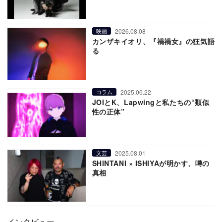
2026.08.08
映画
カンザキイオリ、『禍禍女』の狂気語
る
2025.06.22
コラム
JOIとK、Lapwingと私たちの“類似
性の正体”
2025.08.01
文芸
SHINTANI × ISHIYAが明かす、噂の
真相
インタビュー