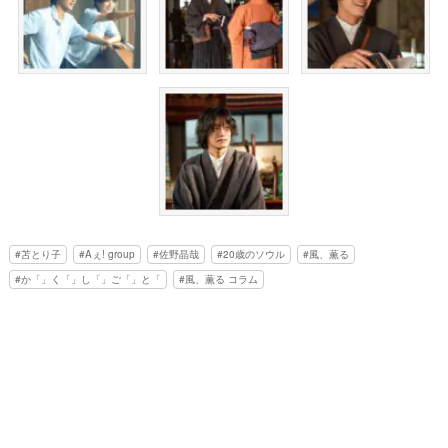
苫とり子
Aぇ! group
佐野晶哉
20歳のソウル
風、薫る
か「」く「」し「」ご「」と「
風、薫る コラム