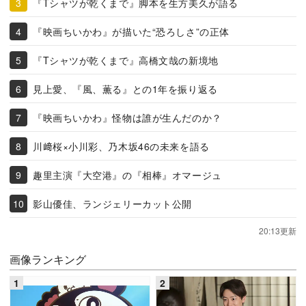
『Tシャツが乾くまで』脚本を生方美久が語る
『映画ちいかわ』が描いた“恐ろしさ”の正体
『Tシャツが乾くまで』高橋文哉の新境地
見上愛、『風、薫る』との1年を振り返る
『映画ちいかわ』怪物は誰が生んだのか？
川﨑桜×小川彩、乃木坂46の未来を語る
趣里主演『大空港』の『相棒』オマージュ
影山優佳、ランジェリーカット公開
20:13更新
画像ランキング