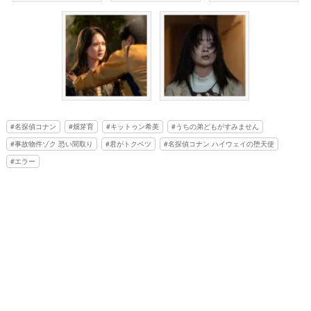
名探偵コナン
畑芽育
キットゥン希美
うちの弟どもがすみません
事故物件ゾク 恐い間取り
君がトクベツ
名探偵コナン ハイウェイの堕天使
エラー