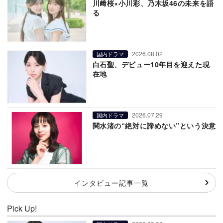
川﨑桜×小川彩、乃木坂46の未来を語
る
2026.08.02
国内ドラマ
白石聖、デビュー10年目を迎えた現
在地
2026.07.29
国内ドラマ
関水渚の“絶対に諦めない”という決意
インタビュー記事一覧
Pick Up!