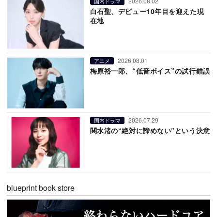
2026.08.02
国内ドラマ
白石聖、デビュー10年目を迎えた現
在地
2026.08.01
アニメ
梅原裕一郎、“低音ボイス”の試行錯誤
2026.07.29
国内ドラマ
関水渚の“絶対に諦めない”という決意
blueprint book store