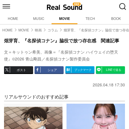
HOME
MUSIC
MOVIE
TECH
BOOK
HOME
MOVIE
映画
コラム
畑芽育、『名探偵コナン』脇役で放つ存
畑芽育、『名探偵コナン』脇役で放つ存在感 関連記事
文＝キットゥン希美、画像＝『名探偵コナン ハイウェイの堕天
使』©2026 青山剛昌／名探偵コナン製作委員会
ポスト
シェア
ブックマーク
LINEで送る
2026.04.18 17:30
リアルサウンドのおすすめ記事