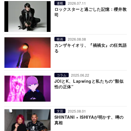
2026.07.11
連載
ロックスターと過ごした記憶：櫻井敦
司
2026.08.08
映画
カンザキイオリ、『禍禍女』の狂気語
る
2025.06.22
コラム
JOIとK、Lapwingと私たちの“類似
性の正体”
2025.08.01
文芸
SHINTANI × ISHIYAが明かす、噂の
真相