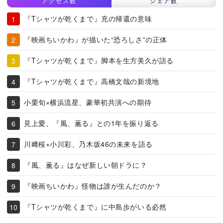
アクセス数
シェア数
『Tシャツが乾くまで』充の帰還の意味
『映画ちいかわ』が描いた“恐ろしさ”の正体
『Tシャツが乾くまで』脚本を生方美久が語る
『Tシャツが乾くまで』高橋文哉の新境地
小栗旬×横浜流星、豪華初共演への期待
見上愛、『風、薫る』との1年を振り返る
川﨑桜×小川彩、乃木坂46の未来を語る
『風、薫る』はなぜ新しい朝ドラに？
『映画ちいかわ』怪物は誰が生んだのか？
『Tシャツが乾くまで』に中島歩がいる必然