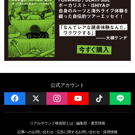
公式アカウント
facebook
x
instagram
YouTube
Follow on 
LI
リアルサウンド映画部とは
編集部・運営情報
記事へのお問い合わせ
広告に関するお問い合わせ
採用情報