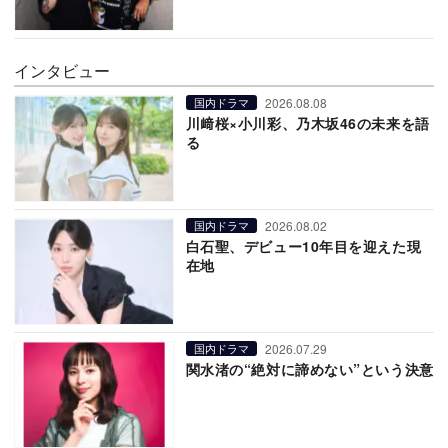
インタビュー
2026.08.08
国内ドラマ
川﨑桜×小川彩、乃木坂46の未来を語
る
2026.08.02
国内ドラマ
白石聖、デビュー10年目を迎えた現
在地
2026.07.29
国内ドラマ
関水渚の“絶対に諦めない”という決意