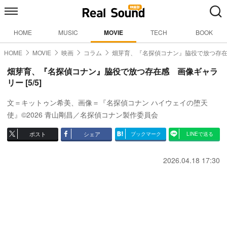
HOME
MUSIC
MOVIE
TECH
BOOK
HOME
MOVIE
映画
コラム
畑芽育、『名探偵コナン』脇役で放つ存
畑芽育、『名探偵コナン』脇役で放つ存在感 画像ギャラ
リー [5/5]
文＝キットゥン希美、画像＝『名探偵コナン ハイウェイの堕天
使』©2026 青山剛昌／名探偵コナン製作委員会
ポスト
シェア
ブックマーク
LINEで送る
2026.04.18 17:30