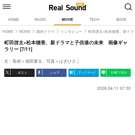
HOME
MUSIC
MOVIE
TECH
BOOK
HOME
MOVIE
国内ドラマ
インタビュー
町田啓太×松本穂香、新ドラ
町田啓太×松本穂香、新ドラマと子供達の未来 画像ギャ
ラリー [7/11]
文・取材＝徳田要太、写真＝はぎひさこ
ポスト
シェア
ブックマーク
LINEで送る
2026.04.11 07:30