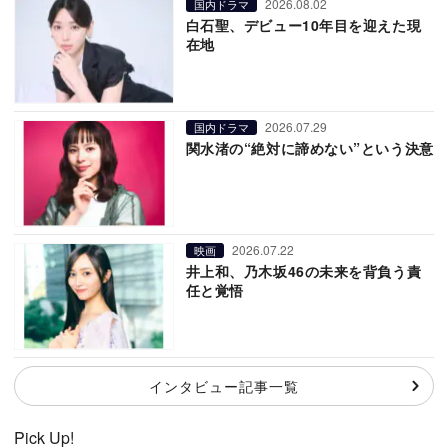
2026.08.02
国内ドラマ
白石聖、デビュー10年目を迎えた現
在地
2026.07.29
国内ドラマ
関水渚の“絶対に諦めない”という決意
2026.07.22
映画
井上和、乃木坂46の未来を背負う責
任と覚悟
インタビュー記事一覧
Pick Up!