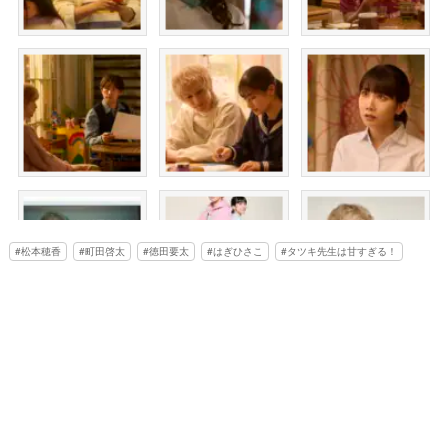
松本穂香
町田啓太
徳田要太
はぎひさこ
タツキ先生は甘すぎる！