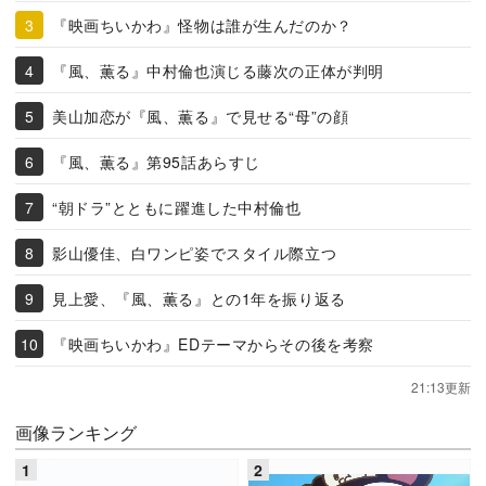
『映画ちいかわ』怪物は誰が生んだのか？
『風、薫る』中村倫也演じる藤次の正体が判明
美山加恋が『風、薫る』で見せる“母”の顔
『風、薫る』第95話あらすじ
“朝ドラ”とともに躍進した中村倫也
影山優佳、白ワンピ姿でスタイル際立つ
見上愛、『風、薫る』との1年を振り返る
『映画ちいかわ』EDテーマからその後を考察
21:13更新
画像ランキング