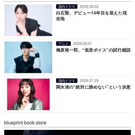
2026.08.02
国内ドラマ
白石聖、デビュー10年目を迎えた現
在地
2026.08.01
アニメ
梅原裕一郎、“低音ボイス”の試行錯誤
2026.07.29
国内ドラマ
関水渚の“絶対に諦めない”という決意
blueprint book store