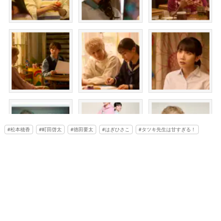
松本穂香
町田啓太
徳田要太
はぎひさこ
タツキ先生は甘すぎる！