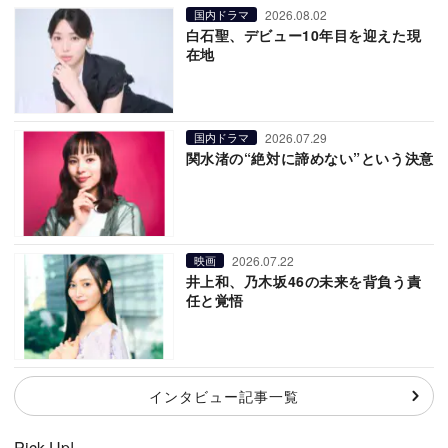
2026.08.02
国内ドラマ
白石聖、デビュー10年目を迎えた現
在地
2026.07.29
国内ドラマ
関水渚の“絶対に諦めない”という決意
2026.07.22
映画
井上和、乃木坂46の未来を背負う責
任と覚悟
インタビュー記事一覧
Pick Up!