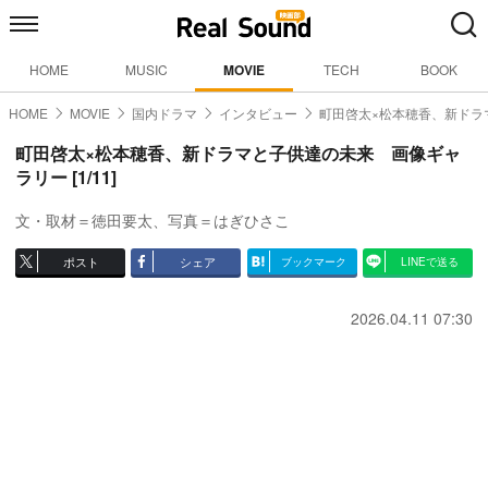
HOME
MUSIC
MOVIE
TECH
BOOK
HOME
MOVIE
国内ドラマ
インタビュー
町田啓太×松本穂香、新ドラ
町田啓太×松本穂香、新ドラマと子供達の未来 画像ギャ
ラリー [1/11]
文・取材＝徳田要太、写真＝はぎひさこ
ポスト
シェア
ブックマーク
LINEで送る
2026.04.11 07:30