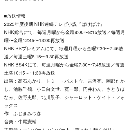
■放送情報
2025年度後期 NHK連続テレビ小説『ばけばけ』
NHK総合にて、毎週月曜から金曜8:00〜8:15放送／毎週月
曜〜金曜12:45〜13:00再放送
NHK BSプレミアムにて、毎週月曜から金曜7:30〜7:45放
送／毎週土曜8:15〜9:30再放送
NHK BS4Kにて、毎週月曜から金曜7:30〜7:45放送／毎週
土曜10:15～11:30再放送
出演：髙石あかり、トミー・バストウ、吉沢亮、岡部たか
し、池脇千鶴、小日向文世、寛一郎、円井わん、さとうほ
なみ、佐野史郎、北川景子、シャーロット・ケイト・フォ
ックス
作：ふじきみつ彦
音楽：牛尾憲輔
主題歌：ハンバート ハンバート「笑ったり転んだり」