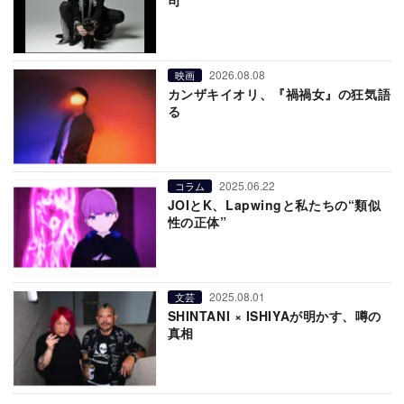
2026.08.08
映画
カンザキイオリ、『禍禍女』の狂気語
る
2025.06.22
コラム
JOIとK、Lapwingと私たちの“類似
性の正体”
2025.08.01
文芸
SHINTANI × ISHIYAが明かす、噂の
真相