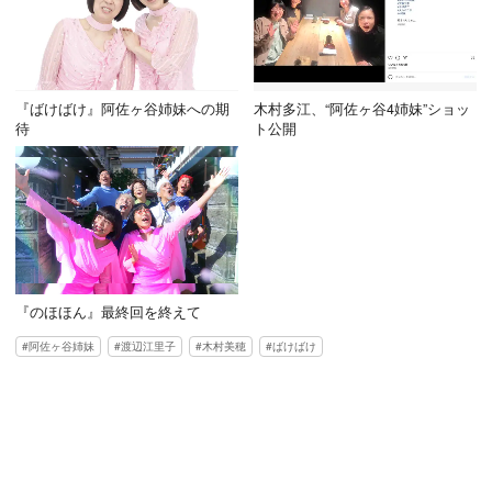
『ばけばけ』阿佐ヶ谷姉妹への期
木村多江、“阿佐ヶ谷4姉妹”ショッ
待
ト公開
『のほほん』最終回を終えて
阿佐ヶ谷姉妹
渡辺江里子
木村美穂
ばけばけ