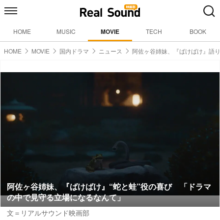
HOME
MUSIC
MOVIE
TECH
BOOK
HOME
MOVIE
国内ドラマ
ニュース
阿佐ヶ谷姉妹、『ばけばけ』語
阿佐ヶ谷姉妹、『ばけばけ』“蛇と蛙”役の喜び 「ドラマ
の中で見守る立場になるなんて」
文＝リアルサウンド映画部