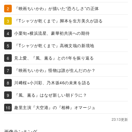
『映画ちいかわ』が描いた“恐ろしさ”の正体
『Tシャツが乾くまで』脚本を生方美久が語る
小栗旬×横浜流星、豪華初共演への期待
『Tシャツが乾くまで』高橋文哉の新境地
見上愛、『風、薫る』との1年を振り返る
『映画ちいかわ』怪物は誰が生んだのか？
川﨑桜×小川彩、乃木坂46の未来を語る
『風、薫る』はなぜ新しい朝ドラに？
趣里主演『大空港』の『相棒』オマージュ
23:13更新
画像ランキング